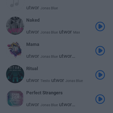
utwor
Jonas Blue
Naked
utwor
utwor
Jonas Blue
Max
Mama
utwor
utwor
Jonas Blue
William Singe
Ritual
utwor
utwor
Tiesto
Jonas Blue
utwor
Rita Ora
Perfect Strangers
utwor
utwor
Jonas Blue
Jp Cooper