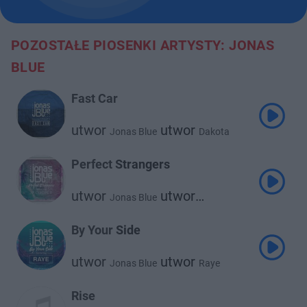
POZOSTAŁE PIOSENKI ARTYSTY: JONAS
BLUE
Fast Car
utwor
utwor
Jonas Blue
Dakota
Perfect Strangers
utwor
utwor
Jonas Blue
Jp Cooper
By Your Side
utwor
utwor
Jonas Blue
Raye
Rise