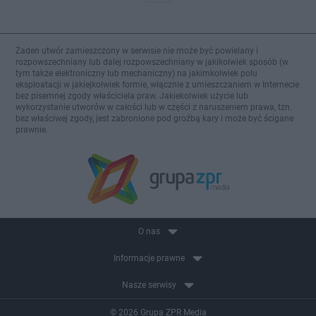
Żaden utwór zamieszczony w serwisie nie może być powielany i
rozpowszechniany lub dalej rozpowszechniany w jakikolwiek sposób (w
tym także elektroniczny lub mechaniczny) na jakimkolwiek polu
eksploatacji w jakiejkolwiek formie, włącznie z umieszczaniem w Internecie
bez pisemnej zgody właściciela praw. Jakiekolwiek użycie lub
wykorzystanie utworów w całości lub w części z naruszeniem prawa, tzn.
bez właściwej zgody, jest zabronione pod groźbą kary i może być ścigane
prawnie.
O nas
Informacje prawne
Nasze serwisy
© 2026 Grupa ZPR Media