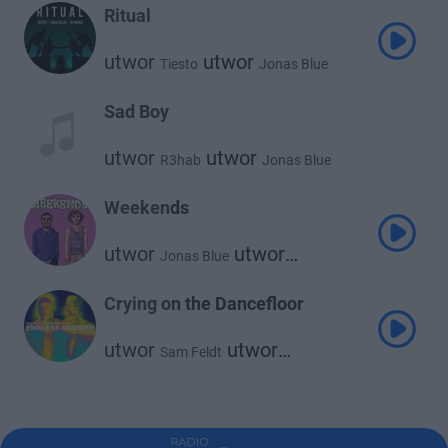
Ritual
utwor
utwor
Tiesto
Jonas Blue
utwor
Rita Ora
Sad Boy
utwor
utwor
R3hab
Jonas Blue
utwor
Ava Max
Weekends
utwor
utwor
Jonas Blue
Felix Jaehn
Crying on the Dancefloor
utwor
utwor
Sam Feldt
utwor
Jonas Blue
Endless Summer