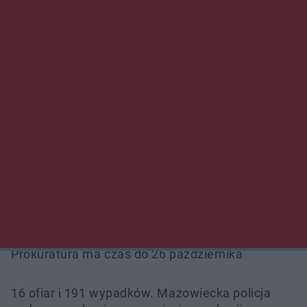
Trwa walka z nosówką w schronisku. Są
śmiertelne przypadki. Uruchomiono zbiórkę!
Radom Music Camp 2026. Trzy dni koncertów i
wydarzeń w różnych częściach miasta
Przeglądy, których nie było. Korupcja i
fałszowanie dokumentów!
Beach Ball Radom na Borkach. Turniej otworzy
nowe boiska dla mieszkańców
Śledztwo w „Drzewnej” przedłużone.
Prokuratura ma czas do 26 października
16 ofiar i 191 wypadków. Mazowiecka policja