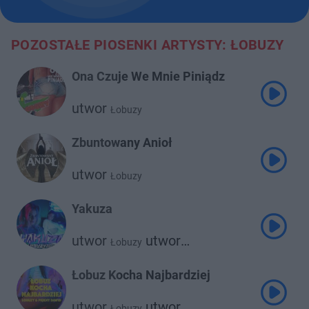
POZOSTAŁE PIOSENKI ARTYSTY: ŁOBUZY
Ona Czuje We Mnie Piniądz
utwor
Łobuzy
Zbuntowany Anioł
utwor
Łobuzy
Yakuza
utwor
utwor
Łobuzy
Ronnie Ferrari
Łobuz Kocha Najbardziej
utwor
utwor
Łobuzy