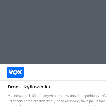
Drogi Użytkowniku,
My, naszych 1160 zaufanych partnerów oraz inne podmioty z 
urządzeniu oraz przetwarzamy dane osobowe, takie jak unikaln
przeglądania w celu zapewniania spersonalizowanych reklam, wy