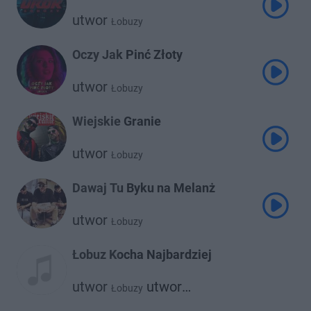
utwor
Łobuzy
Oczy Jak Pinć Złoty
utwor
Łobuzy
Wiejskie Granie
utwor
Łobuzy
Dawaj Tu Byku na Melanż
utwor
Łobuzy
Łobuz Kocha Najbardziej
utwor
utwor
Łobuzy
Piękny Dawid