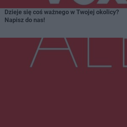
Dzieje się coś ważnego w Twojej okolicy?
Napisz do nas!
Więcej
NAJNOWSZE:
Trwa walka z nosówką w schronisku. Są
śmiertelne przypadki. Uruchomiono zbiórkę!
Radom Music Camp 2026. Trzy dni koncertów i
wydarzeń w różnych częściach miasta