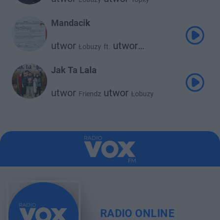
Mandacik
utwor
utwor
Łobuzy
ft.
Zenek Martyniuk
Jak Ta Lala
utwor
utwor
Friendz
Łobuzy
RADIO ONLINE