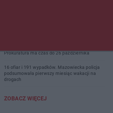
Przeglądy, których nie było. Korupcja i
fałszowanie dokumentów!
Beach Ball Radom na Borkach. Turniej otworzy
nowe boiska dla mieszkańców
Śledztwo w „Drzewnej” przedłużone.
Prokuratura ma czas do 26 października
16 ofiar i 191 wypadków. Mazowiecka policja
podsumowała pierwszy miesiąc wakacji na
drogach
ZOBACZ WIĘCEJ