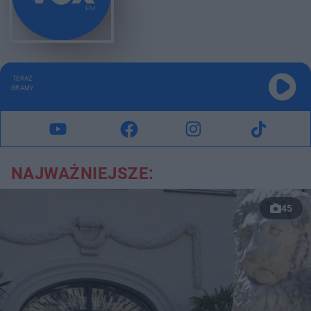
TERAZ
GRAMY
NAJWAŻNIEJSZE:
45