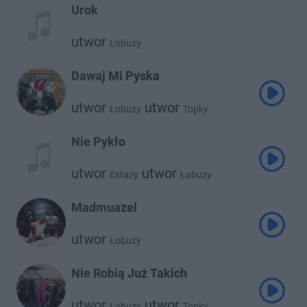
Urok
utwor
Łobuzy
Dawaj Mi Pyska
utwor
utwor
Łobuzy
Topky
Nie Pykło
utwor
utwor
Extazy
Łobuzy
Madmuazel
utwor
Łobuzy
Nie Robią Już Takich
utwor
utwor
Łobuzy
Topky