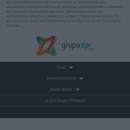
tym także elektroniczny lub mechaniczny) na jakimkolwiek polu
eksploatacji w jakiejkolwiek formie, włącznie z umieszczaniem w Internecie
bez pisemnej zgody właściciela praw. Jakiekolwiek użycie lub
wykorzystanie utworów w całości lub w części z naruszeniem prawa, tzn.
bez właściwej zgody, jest zabronione pod groźbą kary i może być ścigane
prawnie.
O nas
Informacje prawne
Nasze serwisy
© 2026 Grupa ZPR Media