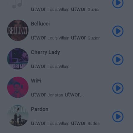
utwor
utwor
Louis Villain
Guzior
Bellucci
utwor
utwor
Louis Villain
Guzior
Cherry Lady
utwor
Louis Villain
WiFi
utwor
utwor
Jonatan
Louis Villain
Pardon
utwor
utwor
Louis Villain
Budda