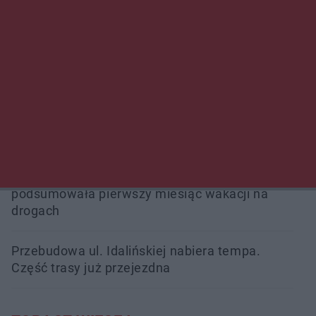
Przeglądy, których nie było. Korupcja i
fałszowanie dokumentów!
Beach Ball Radom na Borkach. Turniej otworzy
nowe boiska dla mieszkańców
Śledztwo w „Drzewnej” przedłużone.
Prokuratura ma czas do 26 października
16 ofiar i 191 wypadków. Mazowiecka policja
podsumowała pierwszy miesiąc wakacji na
drogach
Przebudowa ul. Idalińskiej nabiera tempa.
Część trasy już przejezdna