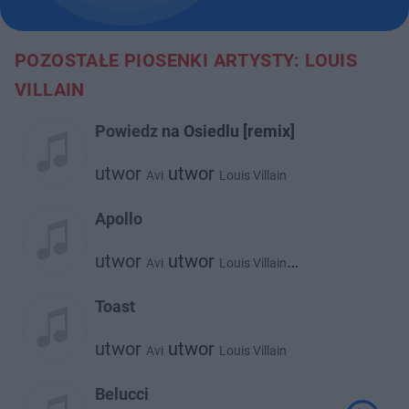
POZOSTAŁE PIOSENKI ARTYSTY: LOUIS
VILLAIN
Powiedz na Osiedlu [remix]
utwor
utwor
Avi
Louis Villain
Apollo
utwor
utwor
Avi
Louis Villain
utwor
Sarius
Toast
utwor
utwor
Avi
Louis Villain
Belucci