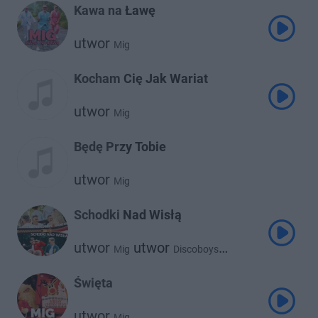
Kawa na Ławę
utwor
Mig
Kocham Cię Jak Wariat
utwor
Mig
Będę Przy Tobie
utwor
Mig
Schodki Nad Wisłą
utwor
utwor
Mig
Discoboys
utwor
Spontan
Święta
utwor
Mig