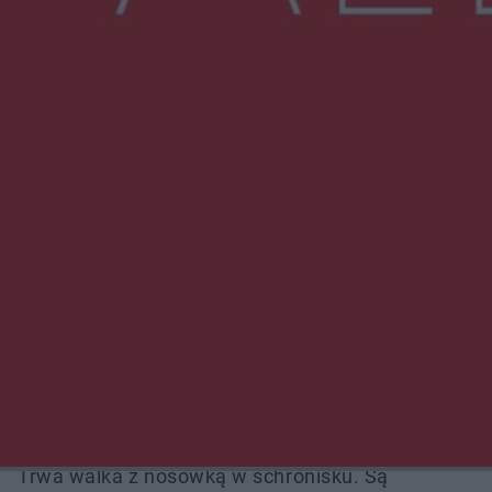
NAJNOWSZE:
Wsola: Renault uderzyło w słup i stanął w
płomieniach. 49-latek trafił do szpitala
Zmiany i przesunięcia remontu bulwaru w
Gorzowie. Dlaczego?
Policjanci z Przysuchy odnaleźli ciało 40-letniej
kobiety. Dwie osoby usłyszały zarzut
zabójstwa
Burze sparaliżowały region. Strażacy
interweniowali 58 razy
Trwa walka z nosówką w schronisku. Są