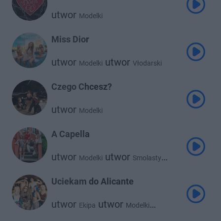
utwor
Modelki
Miss Dior
utwor
utwor
Modelki
Vłodarski
Czego Chcesz?
utwor
Modelki
A Capella
utwor
utwor
Modelki
Smolasty
utwor
Vłodarski
Uciekam do Alicante
utwor
utwor
Ekipa
Modelki
utwor
utwor
Hi Hania
Kostek