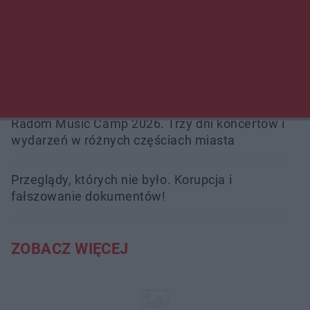
Burze sparaliżowały region. Strażacy
interweniowali 58 razy
Trwa walka z nosówką w schronisku. Są
śmiertelne przypadki. Uruchomiono zbiórkę!
Radom Music Camp 2026. Trzy dni koncertów i
wydarzeń w różnych częściach miasta
Przeglądy, których nie było. Korupcja i
fałszowanie dokumentów!
ZOBACZ WIĘCEJ