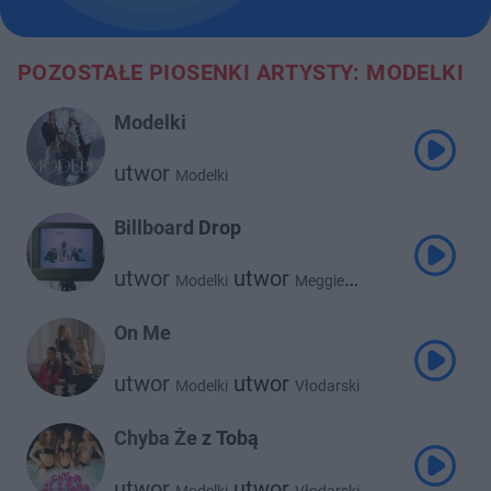
POZOSTAŁE PIOSENKI ARTYSTY: MODELKI
Modelki
utwor
Modelki
Billboard Drop
utwor
utwor
Modelki
Meggie
utwor
Vłodarski
On Me
utwor
utwor
Modelki
Vłodarski
Chyba Że z Tobą
utwor
utwor