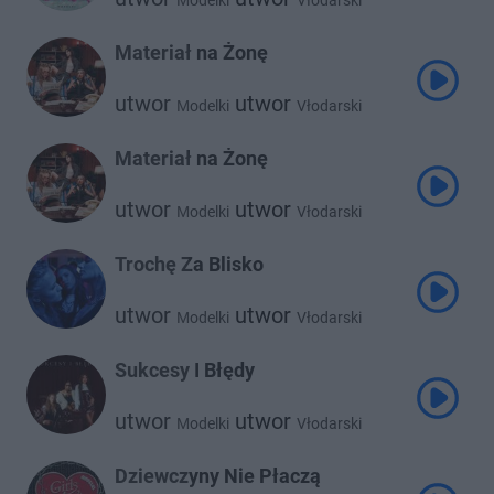
Modelki
Vłodarski
Materiał na Żonę
utwor
utwor
Modelki
Vłodarski
Materiał na Żonę
utwor
utwor
Modelki
Vłodarski
Trochę Za Blisko
utwor
utwor
Modelki
Vłodarski
Sukcesy I Błędy
utwor
utwor
Modelki
Vłodarski
Dziewczyny Nie Płaczą