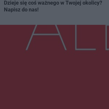
Dzieje się coś ważnego w Twojej okolicy?
Napisz do nas!
Więcej
NAJNOWSZE:
Zmiany i przesunięcia remontu bulwaru w
Gorzowie. Dlaczego?
Policjanci z Przysuchy odnaleźli ciało 40-letniej
kobiety. Dwie osoby usłyszały zarzut
zabójstwa