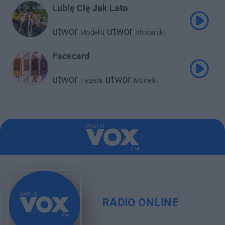
utwor
Bartek Kubicki
Lubię Cię Jak Lato
utwor
utwor
Modelki
Vłodarski
Facecard
utwor
utwor
Fagata
Modelki
RADIO ONLINE