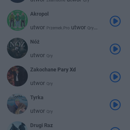
Zeamsone
Qry
Akropol
utwor
utwor
Przemek.Pro
Qry
utwor
Bartek Kubicki
Nóż
utwor
Qry
Zakochane Pary Xd
utwor
Qry
Tyrka
utwor
Qry
Drugi Raz