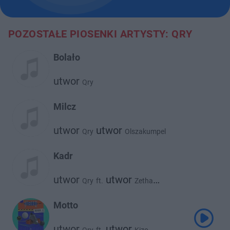
POZOSTAŁE PIOSENKI ARTYSTY: QRY
Bolało
utwor
Qry
Milcz
utwor
utwor
Qry
Olszakumpel
Kadr
utwor
utwor
Qry
ft.
Zetha
utwor
Szpaku
Motto
utwor
utwor