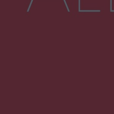
NAJNOWSZE:
Wsola: Renault uderzyło w słup i stanął w
płomieniach. 49-latek trafił do szpitala
Zmiany i przesunięcia remontu bulwaru w
Gorzowie. Dlaczego?
Policjanci z Przysuchy odnaleźli ciało 40-letniej
kobiety. Dwie osoby usłyszały zarzut
zabójstwa
Burze sparaliżowały region. Strażacy
interweniowali 58 razy