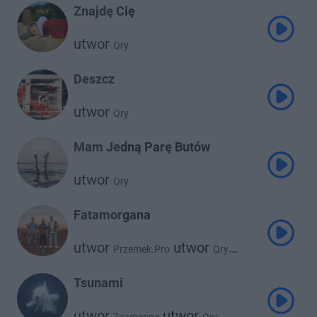
Znajdę Cię
utwor
Qry
Deszcz
utwor
Qry
Mam Jedną Parę Butów
utwor
Qry
Fatamorgana
utwor
utwor
Przemek.Pro
Qry
utwor
Bartek Kubicki
Tsunami
utwor
utwor