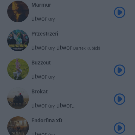
Marmur
utwor
Qry
Przestrzeń
utwor
utwor
Qry
Bartek Kubicki
utwor
Przemek.Pro
Buzzcut
utwor
Qry
Brokat
utwor
utwor
Qry
Jędrek Wołodko
Endorfina xD
utwor