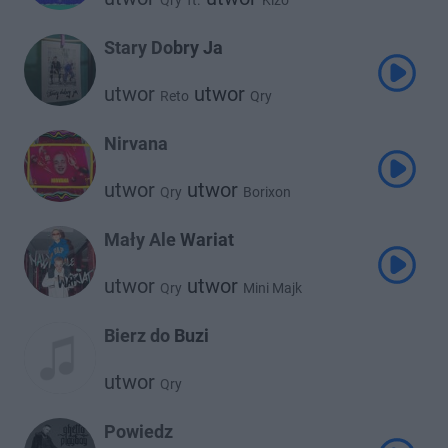
Qry
ft.
Kizo
Stary Dobry Ja
utwor
utwor
Reto
Qry
Nirvana
utwor
utwor
Qry
Borixon
Mały Ale Wariat
utwor
utwor
Qry
Mini Majk
Bierz do Buzi
utwor
Qry
Powiedz