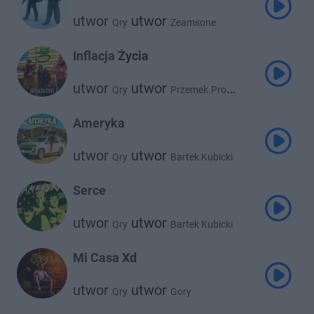
utwor
utwor
Qry
Zeamsone
Inflacja Życia
utwor
utwor
Qry
Przemek.Pro
utwor
Bartek Kubicki
Ameryka
utwor
utwor
Qry
Bartek Kubicki
utwor
Przemek.Pro
Serce
utwor
utwor
Qry
Bartek Kubicki
utwor
Przemek.Pro
Mi Casa Xd
utwor
utwor
Qry
Gory