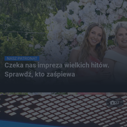
NASZ PATRONAT
Czeka nas impreza wielkich hitów.
Sprawdź, kto zaśpiewa
27