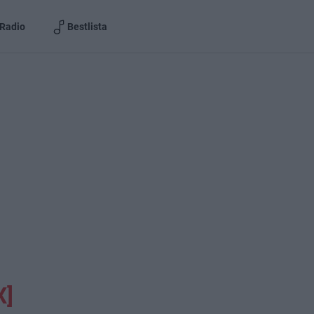
Radio
Bestlista
X]