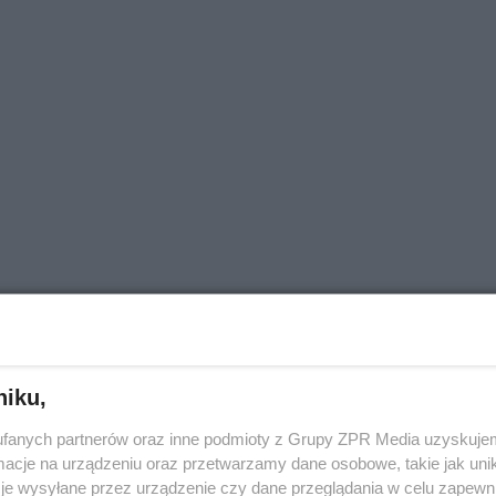
niku,
fanych partnerów oraz inne podmioty z Grupy ZPR Media uzyskujem
cje na urządzeniu oraz przetwarzamy dane osobowe, takie jak unika
je wysyłane przez urządzenie czy dane przeglądania w celu zapewn