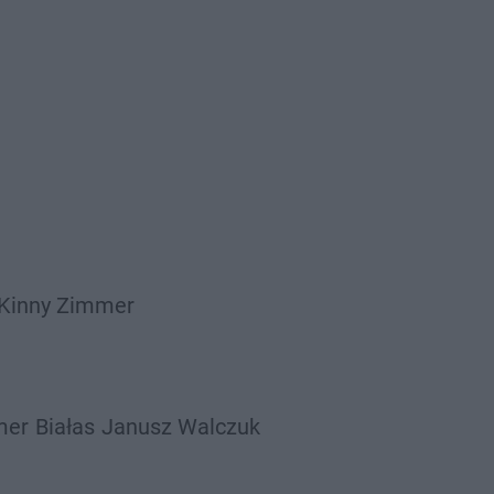
Kinny Zimmer
mer
Białas
Janusz Walczuk
Bandura
Lanek