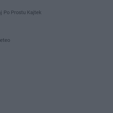
j
Po Prostu Kajtek
White 2115
eteo