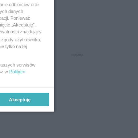
anie odbiorców oraz
nych danych
kacji. Ponieważ
ięcie „Akceptuję”.
ywatności znajdujący
ą zgody użytkownika,
 tylko na tej
 naszych serwisów
esz w
Polityce
Akceptuję