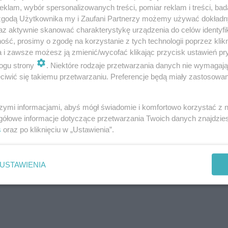
klam, wybór spersonalizowanych treści, pomiar reklam i treści, bad
 zgodą Użytkownika my i Zaufani Partnerzy możemy używać dokład
az aktywnie skanować charakterystykę urządzenia do celów identyfi
Kinny Zimmer
Marian Lichtman
ść, prosimy o zgodę na korzystanie z tych technologii poprzez klikn
a i zawsze możesz ją zmienić/wycofać klikając przycisk ustawień pr
ogu strony
. Niektóre rodzaje przetwarzania danych nie wymagaj
iwić się takiemu przetwarzaniu. Preferencje będą miały zastosowanie
Zimmer
Bedoes
szymi informacjami, abyś mógł świadomie i komfortowo korzystać z
gółowe informacje dotyczące przetwarzania Twoich danych znajdzi
s
oraz po kliknięciu w „Ustawienia”.
USTAWIENIA