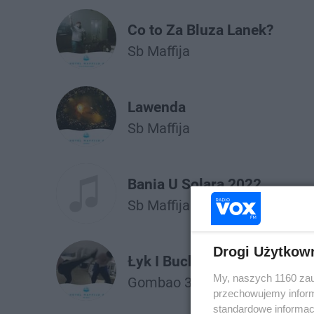
Co to Za Bluza Lanek?
Sb Maffija
Lawenda
Sb Maffija
Bania U Solara 2022
Sb Maffija
Solar
Drogi Użytkow
Łyk I Buch
My, naszych 1160 zau
Gombao 33
Sb Maffija
przechowujemy informa
standardowe informac