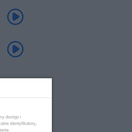
y dostęp i
lne identyfikatory,
iania