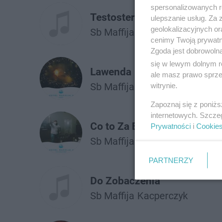
spersonalizowanych re
Testosteronowy Don
ulepszanie usług. Za
geolokalizacyjnych or
Sb Maffija
Solar
KęKę
Białas
cenimy Twoją prywatno
Zgoda jest dobrowoln
się w lewym dolnym r
Lawenda
ale masz prawo sprzec
Sb Maffija
White 2115
Kinny 
witrynie.
Zapoznaj się z poniż
internetowych. Szcze
Co to Za Bluza Lanek?
Prywatności
i
Cookie
Sb Maffija
PARTNERZY
Do Zobaczenia
Sb Maffija
Kacperczyk