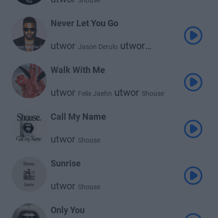
Shouse
Never Let You Go
utwor
utwor
Jason Derulo
Shouse
Walk With Me
utwor
utwor
Felix Jaehn
Shouse
Call My Name
utwor
Shouse
Sunrise
utwor
Shouse
Only You