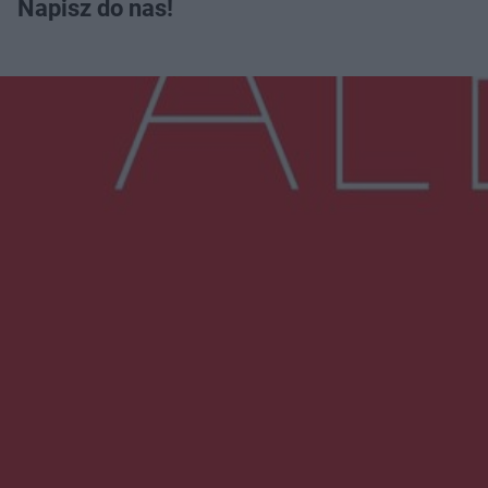
Napisz do nas!
Więcej
NAJNOWSZE:
Wsola: Renault uderzyło w słup i stanął w
płomieniach. 49-latek trafił do szpitala
Zmiany i przesunięcia remontu bulwaru w
Gorzowie. Dlaczego?
Policjanci z Przysuchy odnaleźli ciało 40-letniej
kobiety. Dwie osoby usłyszały zarzut