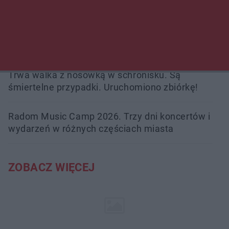
zabójstwa
Burze sparaliżowały region. Strażacy
interweniowali 58 razy
Trwa walka z nosówką w schronisku. Są
śmiertelne przypadki. Uruchomiono zbiórkę!
Radom Music Camp 2026. Trzy dni koncertów i
wydarzeń w różnych częściach miasta
ZOBACZ WIĘCEJ