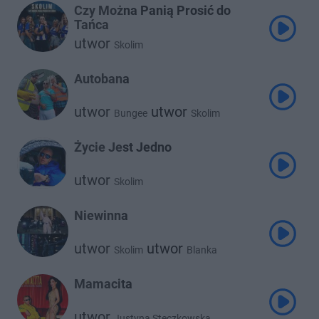
Czy Można Panią Prosić do
Tańca
utwor
Skolim
Autobana
utwor
utwor
Bungee
Skolim
Życie Jest Jedno
utwor
Skolim
Niewinna
utwor
utwor
Skolim
Blanka
Mamacita
utwor
Justyna Steczkowska