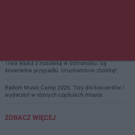
Policjanci z Przysuchy odnaleźli ciało 40-letniej
kobiety. Dwie osoby usłyszały zarzut
zabójstwa
Burze sparaliżowały region. Strażacy
interweniowali 58 razy
Trwa walka z nosówką w schronisku. Są
śmiertelne przypadki. Uruchomiono zbiórkę!
Radom Music Camp 2026. Trzy dni koncertów i
wydarzeń w różnych częściach miasta
ZOBACZ WIĘCEJ