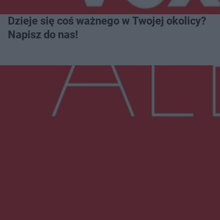
Dzieje się coś ważnego w Twojej okolicy?
Napisz do nas!
Więcej
NAJNOWSZE:
Wsola: Renault uderzyło w słup i stanął w
płomieniach. 49-latek trafił do szpitala
Zmiany i przesunięcia remontu bulwaru w
Gorzowie. Dlaczego?