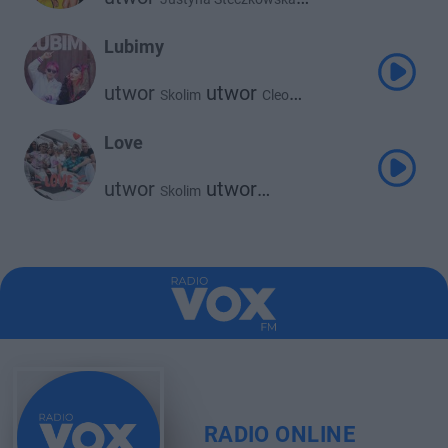
utwor
Skolim
Lubimy
utwor
utwor
Skolim
Cleo
utwor
Donatan
Love
utwor
utwor
Skolim
utwor
Zenek Martyniuk
Raider
RADIO ONLINE