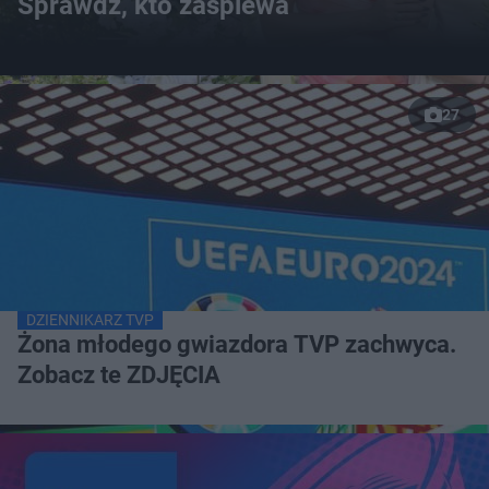
Sprawdź, kto zaśpiewa
27
DZIENNIKARZ TVP
Żona młodego gwiazdora TVP zachwyca.
Zobacz te ZDJĘCIA