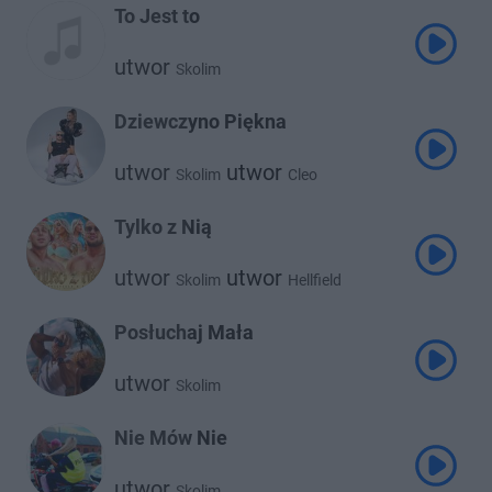
To Jest to
utwor
Skolim
Dziewczyno Piękna
utwor
utwor
Skolim
Cleo
Tylko z Nią
utwor
utwor
Skolim
Hellfield
Posłuchaj Mała
utwor
Skolim
Nie Mów Nie
utwor
Skolim