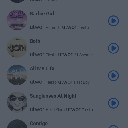
Tiesto
Barbie Girl
utwor
utwor
Aqua
ft.
Tiesto
Both
utwor
utwor
Tiesto
21 Savage
All My Life
utwor
utwor
Tiesto
Fast Boy
Sunglasses At Night
utwor
utwor
Heidi Klum
Tiesto
Contigo