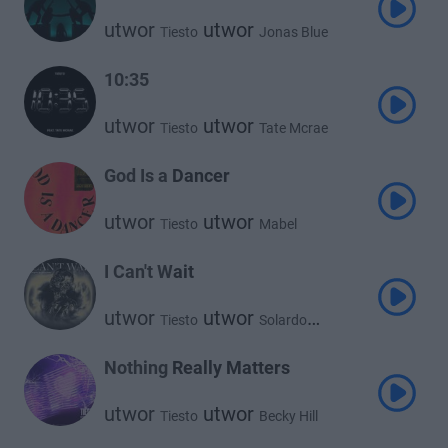
utwor
utwor
Tiesto
Jonas Blue
utwor
Rita Ora
10:35
utwor
utwor
Tiesto
Tate Mcrae
God Is a Dancer
utwor
utwor
Tiesto
Mabel
I Can't Wait
utwor
utwor
Tiesto
Solardo
utwor
Poppy Baskcomb
Nothing Really Matters
utwor
utwor
Tiesto
Becky Hill