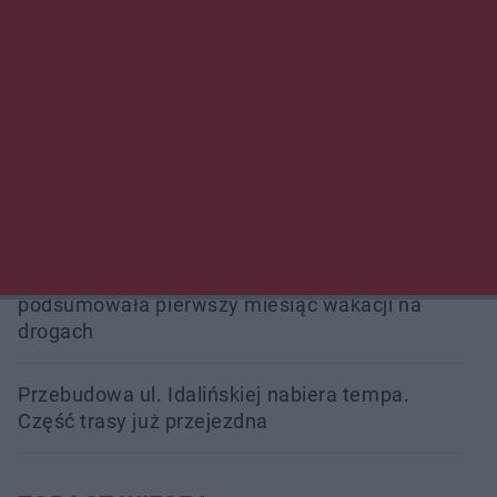
Przeglądy, których nie było. Korupcja i
fałszowanie dokumentów!
Beach Ball Radom na Borkach. Turniej otworzy
nowe boiska dla mieszkańców
Śledztwo w „Drzewnej” przedłużone.
Prokuratura ma czas do 26 października
16 ofiar i 191 wypadków. Mazowiecka policja
podsumowała pierwszy miesiąc wakacji na
drogach
Przebudowa ul. Idalińskiej nabiera tempa.
Część trasy już przejezdna