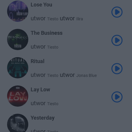
Lose You
utwor
utwor
Tiesto
Ilira
The Business
utwor
Tiesto
Ritual
utwor
utwor
Tiesto
Jonas Blue
utwor
Rita Ora
Lay Low
utwor
Tiesto
Yesterday
utwor