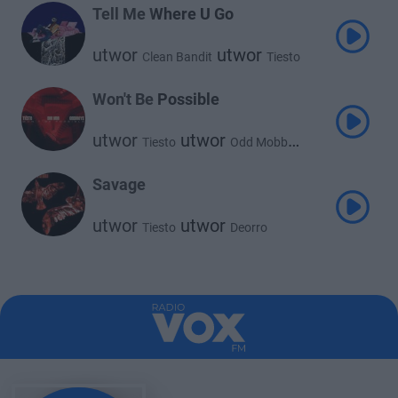
Tell Me Where U Go
utwor
utwor
Clean Bandit
Tiesto
utwor
Leony
Won't Be Possible
utwor
utwor
Tiesto
Odd Mobb
utwor
Goodboys
Savage
utwor
utwor
Tiesto
Deorro