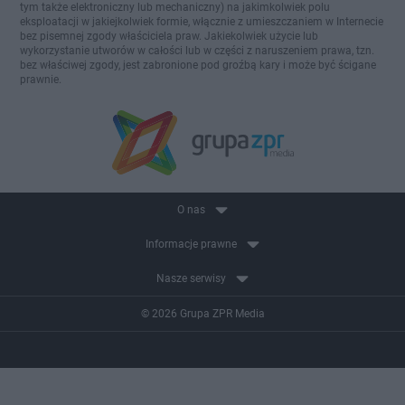
tym także elektroniczny lub mechaniczny) na jakimkolwiek polu
eksploatacji w jakiejkolwiek formie, włącznie z umieszczaniem w Internecie
bez pisemnej zgody właściciela praw. Jakiekolwiek użycie lub
wykorzystanie utworów w całości lub w części z naruszeniem prawa, tzn.
bez właściwej zgody, jest zabronione pod groźbą kary i może być ścigane
prawnie.
O nas
Informacje prawne
Nasze serwisy
© 2026 Grupa ZPR Media