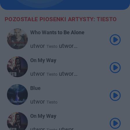
POZOSTAŁE PIOSENKI ARTYSTY: TIESTO
Who Wants to Be Alone
utwor
utwor
Tiesto
Nelly Furtado
On My Way
utwor
utwor
Tiesto
Bright Sparks
Blue
utwor
Tiesto
On My Way
utwor
utwor