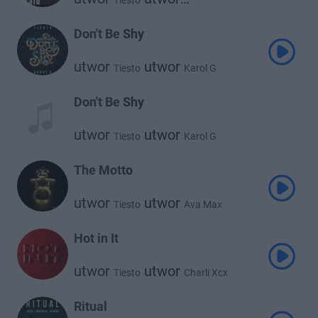
Tiesto
Bright Sparks
Don't Be Shy
utwor
utwor
Tiesto
Karol G
Don't Be Shy
utwor
utwor
Tiesto
Karol G
The Motto
utwor
utwor
Tiesto
Ava Max
Hot in It
utwor
utwor
Tiesto
Charli Xcx
Ritual