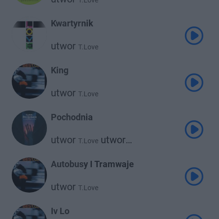
T.Love
Kwartyrnik
utwor
T.Love
King
utwor
T.Love
Pochodnia
utwor
utwor
T.Love
utwor
Kwiat Jabłoni
Kasia Sienkiewicz
Autobusy I Tramwaje
utwor
T.Love
Iv Lo