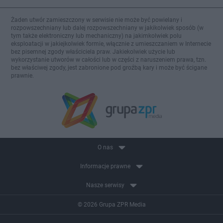
Żaden utwór zamieszczony w serwisie nie może być powielany i
rozpowszechniany lub dalej rozpowszechniany w jakikolwiek sposób (w
tym także elektroniczny lub mechaniczny) na jakimkolwiek polu
eksploatacji w jakiejkolwiek formie, włącznie z umieszczaniem w Internecie
bez pisemnej zgody właściciela praw. Jakiekolwiek użycie lub
wykorzystanie utworów w całości lub w części z naruszeniem prawa, tzn.
bez właściwej zgody, jest zabronione pod groźbą kary i może być ścigane
prawnie.
O nas
Informacje prawne
Nasze serwisy
© 2026 Grupa ZPR Media