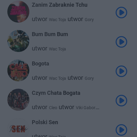
Zanim Zabraknie Tchu
utwor
utwor
Wac Toja
Gory
Bum Bum Bum
utwor
Wac Toja
Bogota
utwor
utwor
Wac Toja
Gory
Czym Chata Bogata
utwor
utwor
Cleo
Viki Gabor
utwor
utwor
Wac Toja
utwor
Golec Uorkiestra
Donatan
Polski Sen
utwor