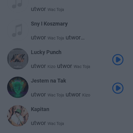
utwor
Wac Toja
Sny I Koszmary
utwor
utwor
Wac Toja
Szymi Szyms
Lucky Punch
utwor
utwor
Kizo
Wac Toja
Jestem na Tak
utwor
utwor
Wac Toja
Kizo
Kapitan
utwor
Wac Toja