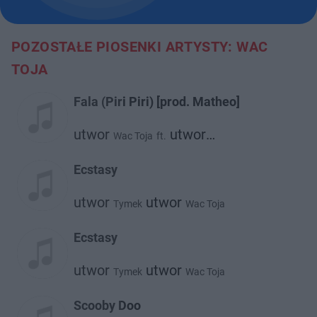
POZOSTAŁE PIOSENKI ARTYSTY: WAC
TOJA
Fala (Piri Piri) [prod. Matheo]
utwor
utwor
Wac Toja
ft.
utwor
Matheo
Malik Montana
Ecstasy
utwor
utwor
Tymek
Wac Toja
Ecstasy
utwor
utwor
Tymek
Wac Toja
Scooby Doo