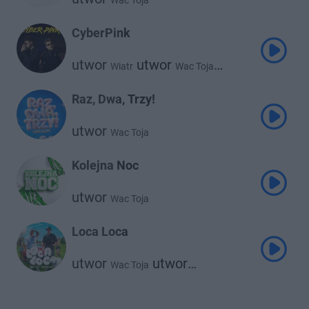
Wac Toja
CyberPink
utwor
utwor
Wiatr
Wac Toja
utwor
Clearmind
Raz, Dwa, Trzy!
utwor
Wac Toja
Kolejna Noc
utwor
Wac Toja
Loca Loca
utwor
utwor
Wac Toja
Kubańczyk