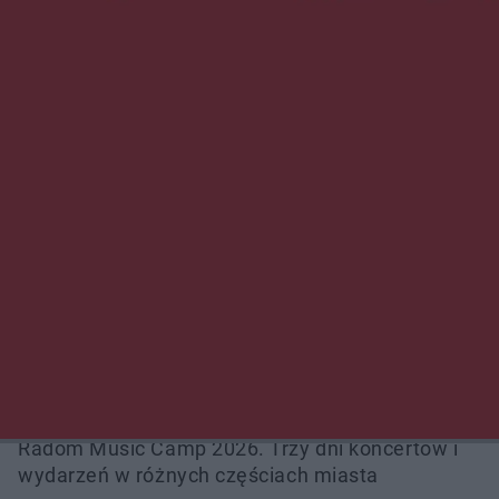
NAJNOWSZE:
Zmiany i przesunięcia remontu bulwaru w
Gorzowie. Dlaczego?
Policjanci z Przysuchy odnaleźli ciało 40-letniej
kobiety. Dwie osoby usłyszały zarzut
zabójstwa
Burze sparaliżowały region. Strażacy
interweniowali 58 razy
Trwa walka z nosówką w schronisku. Są
śmiertelne przypadki. Uruchomiono zbiórkę!
Radom Music Camp 2026. Trzy dni koncertów i
wydarzeń w różnych częściach miasta