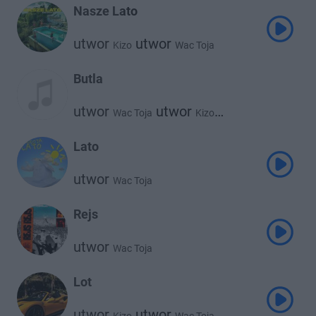
Nasze Lato
utwor
utwor
Kizo
Wac Toja
Butla
utwor
utwor
Wac Toja
Kizo
utwor
Be Melo
Lato
utwor
Wac Toja
Rejs
utwor
Wac Toja
Lot
utwor
utwor