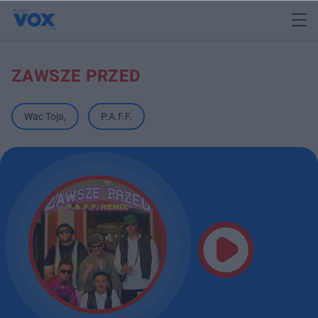
ZAWSZE PRZED
Wac Toja
,
P.A.F.F.