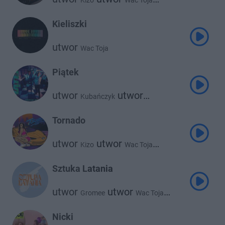
Kizo
Wac Toja
utwor
Bemelo
Kieliszki
utwor
Wac Toja
Piątek
utwor
utwor
Kubańczyk
utwor
Wac Toja
Psr
Tornado
utwor
utwor
Kizo
Wac Toja
utwor
Bemelo
Sztuka Latania
utwor
utwor
Gromee
Wac Toja
utwor
utwor
Sara Chmiel
Jan Borysewicz
Nicki