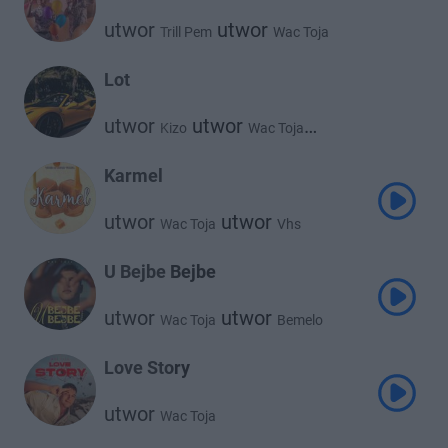
utwor
utwor
Trill Pem
Wac Toja
Lot
utwor
utwor
Kizo
Wac Toja
utwor
Bemelo
Karmel
utwor
utwor
Wac Toja
Vhs
U Bejbe Bejbe
utwor
utwor
Wac Toja
Bemelo
Love Story
utwor
Wac Toja