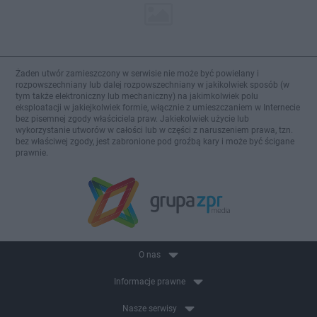
Żaden utwór zamieszczony w serwisie nie może być powielany i
rozpowszechniany lub dalej rozpowszechniany w jakikolwiek sposób (w
tym także elektroniczny lub mechaniczny) na jakimkolwiek polu
eksploatacji w jakiejkolwiek formie, włącznie z umieszczaniem w Internecie
bez pisemnej zgody właściciela praw. Jakiekolwiek użycie lub
wykorzystanie utworów w całości lub w części z naruszeniem prawa, tzn.
bez właściwej zgody, jest zabronione pod groźbą kary i może być ścigane
prawnie.
O nas
Informacje prawne
Nasze serwisy