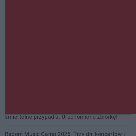
Wsola: Renault uderzyło w słup i stanął w
płomieniach. 49-latek trafił do szpitala
Zmiany i przesunięcia remontu bulwaru w
Gorzowie. Dlaczego?
Policjanci z Przysuchy odnaleźli ciało 40-letniej
kobiety. Dwie osoby usłyszały zarzut zabójstwa
Burze sparaliżowały region. Strażacy
interweniowali 58 razy
Trwa walka z nosówką w schronisku. Są
śmiertelne przypadki. Uruchomiono zbiórkę!
Radom Music Camp 2026. Trzy dni koncertów i