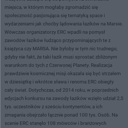
miejsca, w którym mogłaby zgromadzić się
społeczność pasjonująca się tematyką space i
wydarzeniami jak choćby lądowania łazików na Marsie.
Wówczas organizatorzy ERC wpadli na pomysł
zawodów łazików łudząco przypominających te z
księżyca czy MARSA. Nie byłoby w tym nic trudnego,
gdyby nie fakt, że taki łazik musi sprostać zbliżonym
warunkom do tych z Czerwonej Planety. Realizacja
prawdziwie kosmicznej misji okazała się być strzałem
w dziesiątkę i wkrótce sława i renoma ERC obiegły
cały świat. Dotychczas, od 2014 roku, w poprzednich
edycjach konkursu na zawody łazików wzięło udział 2,5
tys. uczestników z sześciu kontynentów, a ich
zmagania obejrzało łącznie ponad 100 tys. Osób. Na
scenie ERC stanęło 108 mówców i branżowych