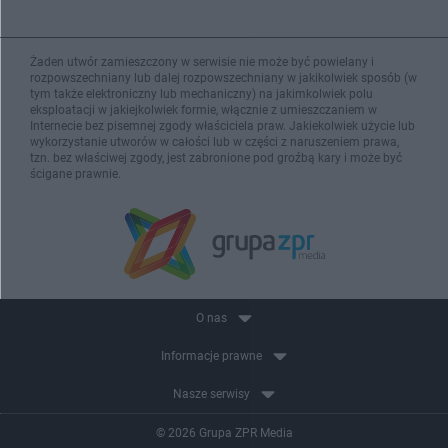
Żaden utwór zamieszczony w serwisie nie może być powielany i
rozpowszechniany lub dalej rozpowszechniany w jakikolwiek sposób (w
tym także elektroniczny lub mechaniczny) na jakimkolwiek polu
eksploatacji w jakiejkolwiek formie, włącznie z umieszczaniem w
Internecie bez pisemnej zgody właściciela praw. Jakiekolwiek użycie lub
wykorzystanie utworów w całości lub w części z naruszeniem prawa,
tzn. bez właściwej zgody, jest zabronione pod groźbą kary i może być
ścigane prawnie.
O nas
Informacje prawne
Nasze serwisy
© 2026 Grupa ZPR Media