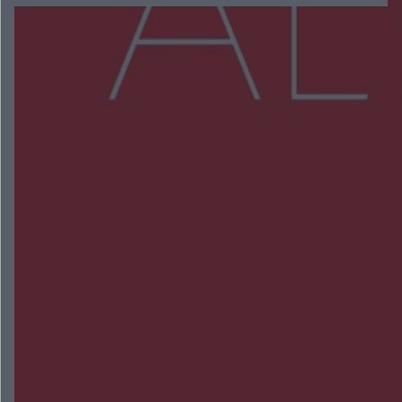
Więcej
NAJNOWSZE:
Trwa walka z nosówką w schronisku. Są
śmiertelne przypadki. Uruchomiono zbiórkę!
Radom Music Camp 2026. Trzy dni koncertów i
wydarzeń w różnych częściach miasta
Przeglądy, których nie było. Korupcja i
fałszowanie dokumentów!
Beach Ball Radom na Borkach. Turniej otworzy