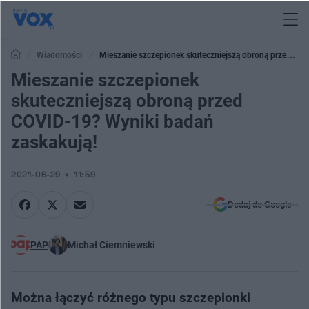
Wiadomości
Mieszanie szczepionek skuteczniejszą obroną przed
COVID-19? Wyniki badań zaskakują!
Mieszanie szczepionek
skuteczniejszą obroną przed
COVID-19? Wyniki badań
zaskakują!
2021-06-29
11:59
Dodaj do Google
PAP
Michał Ciemniewski
Można łączyć różnego typu szczepionki