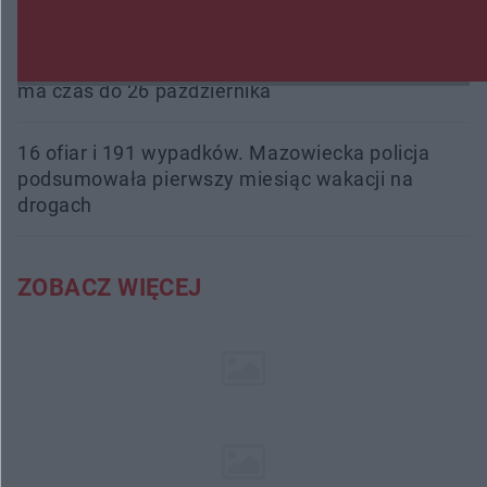
nowe boiska dla mieszkańców
Śledztwo w „Drzewnej” przedłużone. Prokuratura
ma czas do 26 października
16 ofiar i 191 wypadków. Mazowiecka policja
podsumowała pierwszy miesiąc wakacji na
drogach
ZOBACZ WIĘCEJ