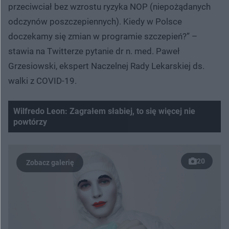
przeciwciał bez wzrostu ryzyka NOP (niepożądanych
odczynów poszczepiennych). Kiedy w Polsce
doczekamy się zmian w programie szczepień?” –
stawia na Twitterze pytanie dr n. med. Paweł
Grzesiowski, ekspert Naczelnej Rady Lekarskiej ds.
walki z COVID-19.
Wilfredo Leon: Zagrałem słabiej, to się więcej nie
powtórzy
20