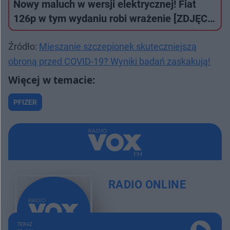
Nowy maluch w wersji elektrycznej! Fiat
126p w tym wydaniu robi wrażenie [ZDJĘC…
Źródło:
Mieszanie szczepionek skuteczniejszą
obroną przed COVID-19? Wyniki badań zaskakują!
PFIZER
RADIO ONLINE
TERAZ