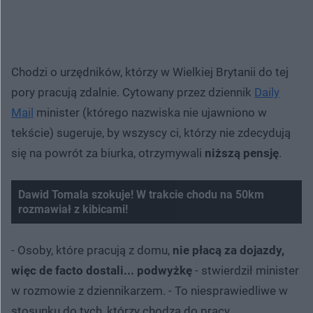
Chodzi o urzędników, którzy w Wielkiej Brytanii do tej
pory pracują zdalnie. Cytowany przez dziennik
Daily
Mail
minister (którego nazwiska nie ujawniono w
tekście) sugeruje, by wszyscy ci, którzy nie zdecydują
się na powrót za biurka, otrzymywali
niższą pensję
.
Dawid Tomala szokuje! W trakcie chodu na 50km
rozmawiał z kibicami!
- Osoby, które pracują z domu,
nie płacą za dojazdy,
więc de facto dostali... podwyżkę
- stwierdził minister
w rozmowie z dziennikarzem. - To niesprawiedliwe w
stosunku do tych, którzy chodzą do pracy.