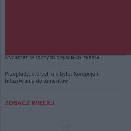
Burze sparaliżowały region. Strażacy
interweniowali 58 razy
Trwa walka z nosówką w schronisku. Są
śmiertelne przypadki. Uruchomiono zbiórkę!
Radom Music Camp 2026. Trzy dni koncertów i
wydarzeń w różnych częściach miasta
Przeglądy, których nie było. Korupcja i
fałszowanie dokumentów!
ZOBACZ WIĘCEJ