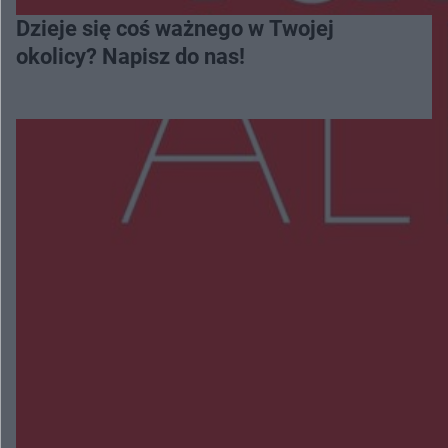
Dzieje się coś ważnego w Twojej
okolicy? Napisz do nas!
Więcej
NAJNOWSZE:
Zmiany i przesunięcia remontu bulwaru w
Gorzowie. Dlaczego?
Policjanci z Przysuchy odnaleźli ciało 40-letniej
kobiety. Dwie osoby usłyszały zarzut zabójstwa