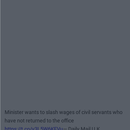
Minister wants to slash wages of civil servants who
have not returned to the office
https://t.co/v3L5W6KEVu
— Daily Mail U.K.