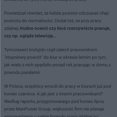
Powiedział również, że ludzie powinni odczuwać chęć
powrotu do normalności. Dodał też, że przy pracy
zdalnej,
trudno ocenić czy ktoś rzeczywiście pracuje,
czy np. ogląda telewizję...
Tymczasem brytyjski rząd zalecił pracownikom
"stopniowy powrót" do biur w okresie letnim po tym,
jak wielu z nich spędziło ponad rok pracując w domu z
powodu pandemii.
W Polsce, urzędnicy wrócili do pracy w biurach już pod
koniec czerwca. A jak jest z innymi pracownikami?
Według raportu, przygotowanego pod koniec lipca
przez ManPower Group, większość firm nie planuje
wprowadzenia u siebie formuły pracy zdalnej po