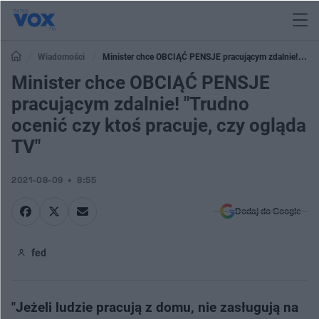
Wiadomości
Minister chce OBCIĄĆ PENSJE pracującym zdalnie!
"Trudno ocenić czy ktoś pracuje, czy ogląda TV"
Minister chce OBCIĄĆ PENSJE
pracującym zdalnie! "Trudno
ocenić czy ktoś pracuje, czy ogląda
TV"
2021-08-09
8:55
Dodaj do Google
fed
"Jeżeli ludzie pracują z domu, nie zasługują na