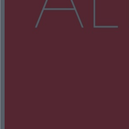
Więcej
NAJNOWSZE:
Zmiany i przesunięcia remontu bulwaru w
Gorzowie. Dlaczego?
Policjanci z Przysuchy odnaleźli ciało 40-letniej
kobiety. Dwie osoby usłyszały zarzut zabójstwa
Burze sparaliżowały region. Strażacy
interweniowali 58 razy
Trwa walka z nosówką w schronisku. Są
śmiertelne przypadki. Uruchomiono zbiórkę!