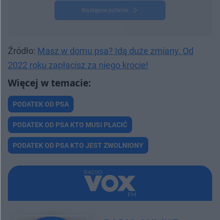
Następne pytanie
Źródło:
Masz w domu psa? Idą duże zmiany. Od
2022 roku zapłacisz za niego krocie!
PODATEK OD PSA
PODATEK OD PSA KTO MUSI PŁACIĆ
PODATEK OD PSA KTO JEST ZWOLNIONY