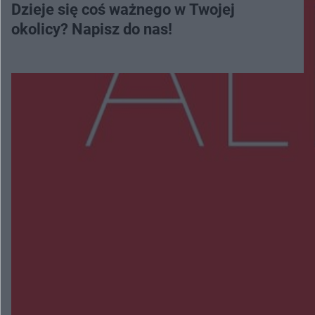
Dzieje się coś ważnego w Twojej
okolicy? Napisz do nas!
Więcej
NAJNOWSZE:
Policjanci z Przysuchy odnaleźli ciało 40-letniej
kobiety. Dwie osoby usłyszały zarzut zabójstwa
Burze sparaliżowały region. Strażacy
interweniowali 58 razy
Trwa walka z nosówką w schronisku. Są