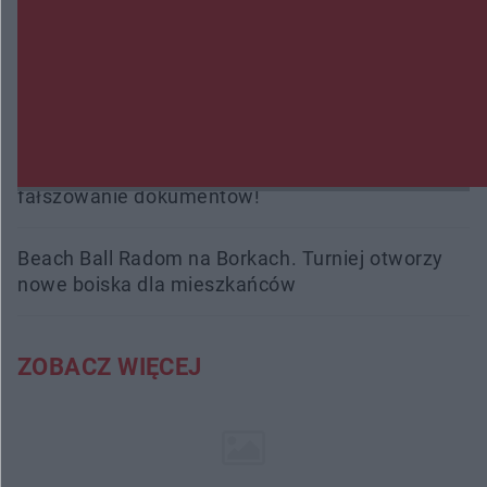
śmiertelne przypadki. Uruchomiono zbiórkę!
Radom Music Camp 2026. Trzy dni koncertów i
wydarzeń w różnych częściach miasta
Przeglądy, których nie było. Korupcja i
fałszowanie dokumentów!
Beach Ball Radom na Borkach. Turniej otworzy
nowe boiska dla mieszkańców
ZOBACZ WIĘCEJ