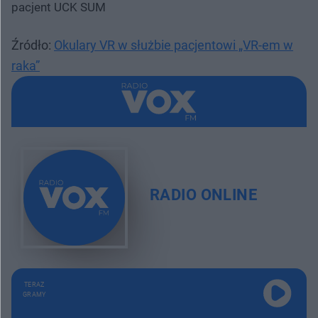
pacjent UCK SUM
Źródło:
Okulary VR w służbie pacjentowi „VR-em w
raka”
RADIO ONLINE
TERAZ
GRAMY