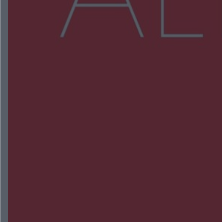
Więcej
NAJNOWSZE:
Zmiany i przesunięcia remontu bulwaru w
Gorzowie. Dlaczego?
Policjanci z Przysuchy odnaleźli ciało 40-letniej
kobiety. Dwie osoby usłyszały zarzut zabójstwa
Burze sparaliżowały region. Strażacy
interweniowali 58 razy
Trwa walka z nosówką w schronisku. Są
śmiertelne przypadki. Uruchomiono zbiórkę!