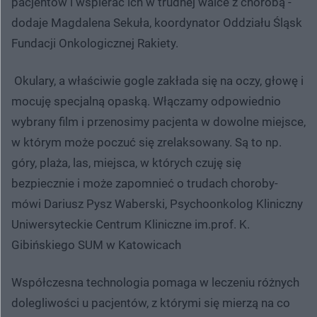
pacjentów i wspierać ich w trudnej walce z chorobą -
dodaje Magdalena Sekuła, koordynator Oddziału Śląsk
Fundacji Onkologicznej Rakiety.
Okulary, a właściwie gogle zakłada się na oczy, głowę i
mocuję specjalną opaską. Włączamy odpowiednio
wybrany film i przenosimy pacjenta w dowolne miejsce,
w którym może poczuć się zrelaksowany. Są to np.
góry, plaża, las, miejsca, w których czuję się
bezpiecznie i może zapomnieć o trudach choroby-
mówi Dariusz Pysz Waberski, Psychoonkolog Kliniczny
Uniwersyteckie Centrum Kliniczne im.prof. K.
Gibińskiego SUM w Katowicach
Współczesna technologia pomaga w leczeniu różnych
dolegliwości u pacjentów, z którymi się mierzą na co