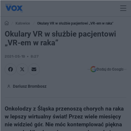
Katowice
Okulary VR w służbie pacjentowi „VR-em w raka”
Okulary VR w służbie pacjentowi
„VR-em w raka”
2021-05-19
8:27
Dodaj do Google
Dariusz Brombosz
Onkolodzy z Śląska przenoszą chorych na raka
w lepszy wirtualny świat! Przez wiele miesięcy
nie widzieć gór. Nie móc kontemplować piękna