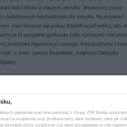
 oraz ilości leków w naszym ośrodku. Wspieramy pracę
 dodatkowych niestabilności dla dziecka. Na przykład - 
amin, więc staramy się unikać dodatkowych wkłuć, aby ni
emy za to specjalne opatrunki, żeby wzmocnić i nie uszk
to podstawa regeneracji i rozwoju. Nieszkodzenie i natu
r hab. n. med. Janusz Świetliński, ordynator Oddziału
ląskiej.
niku,
fanych partnerów oraz inne podmioty z Grupy ZPR Media uzyskujem
cje na urządzeniu oraz przetwarzamy dane osobowe, takie jak unika
je wysyłane przez urządzenie czy dane przeglądania w celu zapewn