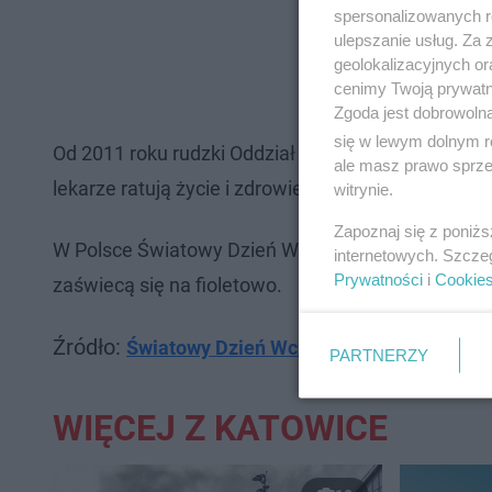
spersonalizowanych re
ulepszanie usług. Za
geolokalizacyjnych or
cenimy Twoją prywatno
Zgoda jest dobrowoln
się w lewym dolnym r
Od 2011 roku rudzki Oddział Neonatologiczny posia
ale masz prawo sprzec
lekarze ratują życie i zdrowie najciężej chorych 
witrynie.
Zapoznaj się z poniż
W Polsce Światowy Dzień Wcześniaka obchodzony j
internetowych. Szcze
Prywatności
i
Cookie
zaświecą się na fioletowo.
Źródło:
Światowy Dzień Wcześniaka w Rudzie Ślą
PARTNERZY
WIĘCEJ Z KATOWICE