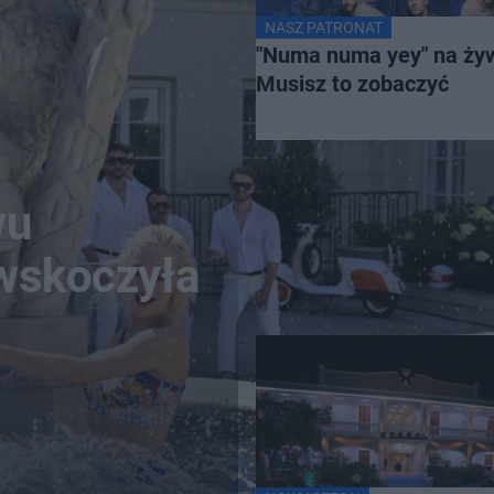
NASZ PATRONAT
"Numa numa yey" na ży
Musisz to zobaczyć
wu
 wskoczyła