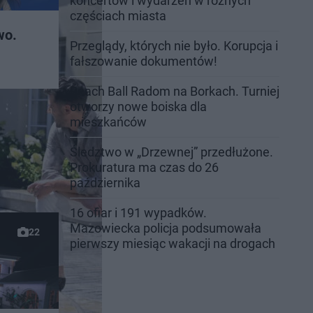
koncertów i wydarzeń w różnych
częściach miasta
wo.
Przeglądy, których nie było. Korupcja i
fałszowanie dokumentów!
Beach Ball Radom na Borkach. Turniej
otworzy nowe boiska dla
mieszkańców
Śledztwo w „Drzewnej” przedłużone.
Prokuratura ma czas do 26
października
16 ofiar i 191 wypadków.
Mazowiecka policja podsumowała
22
pierwszy miesiąc wakacji na drogach