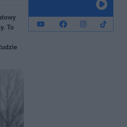
iatowy
y. To
Rudzie