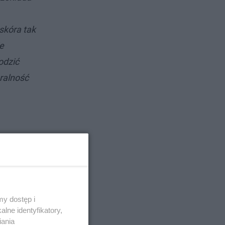
skóra tak
e
odzić
ralność
y dostęp i
lne identyfikatory,
iania