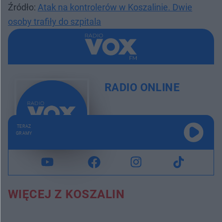
Źródło:
Atak na kontrolerów w Koszalinie. Dwie
osoby trafiły do szpitala
RADIO ONLINE
TERAZ
GRAMY
WIĘCEJ Z KOSZALIN