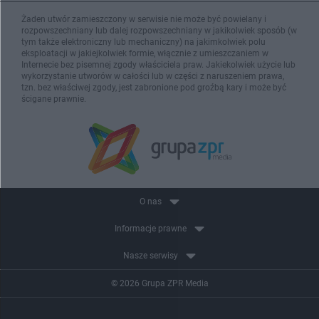
Żaden utwór zamieszczony w serwisie nie może być powielany i
rozpowszechniany lub dalej rozpowszechniany w jakikolwiek sposób (w
tym także elektroniczny lub mechaniczny) na jakimkolwiek polu
eksploatacji w jakiejkolwiek formie, włącznie z umieszczaniem w
Internecie bez pisemnej zgody właściciela praw. Jakiekolwiek użycie lub
wykorzystanie utworów w całości lub w części z naruszeniem prawa,
tzn. bez właściwej zgody, jest zabronione pod groźbą kary i może być
ścigane prawnie.
O nas
Informacje prawne
Nasze serwisy
© 2026 Grupa ZPR Media