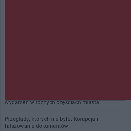
Zmiany i przesunięcia remontu bulwaru w
Gorzowie. Dlaczego?
Policjanci z Przysuchy odnaleźli ciało 40-letniej
kobiety. Dwie osoby usłyszały zarzut zabójstwa
Burze sparaliżowały region. Strażacy
interweniowali 58 razy
Trwa walka z nosówką w schronisku. Są
śmiertelne przypadki. Uruchomiono zbiórkę!
Radom Music Camp 2026. Trzy dni koncertów i
wydarzeń w różnych częściach miasta
Przeglądy, których nie było. Korupcja i
fałszowanie dokumentów!