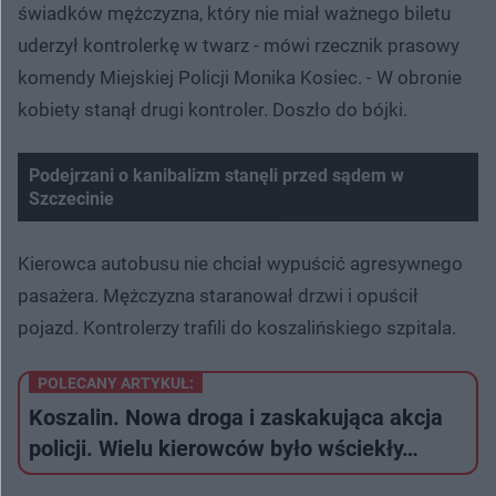
świadków mężczyzna, który nie miał ważnego biletu
uderzył kontrolerkę w twarz - mówi rzecznik prasowy
komendy Miejskiej Policji Monika Kosiec. - W obronie
kobiety stanął drugi kontroler. Doszło do bójki.
Podejrzani o kanibalizm stanęli przed sądem w
Szczecinie
Nie można odtworzyć wideo
Spróbuj ponownie
Kierowca autobusu nie chciał wypuścić agresywnego
pasażera. Mężczyzna staranował drzwi i opuścił
pojazd. Kontrolerzy trafili do koszalińskiego szpitala.
POLECANY ARTYKUŁ:
Koszalin. Nowa droga i zaskakująca akcja
policji. Wielu kierowców było wściekły…