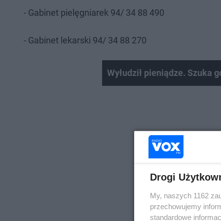
- Gabinet pielęgniarek 94/ 34 88 490
- Gabinet lekarski 94/ 34 88 270
Wyłudził pieniądze. Szuka g
Drogi Użytkow
My, naszych 1162 zau
przechowujemy informa
standardowe informac