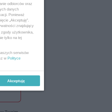
anie odbiorców oraz
nych danych
kacji. Ponieważ
ięcie „Akceptuję”.
ywatności znajdujący
ą zgody użytkownika,
 tylko na tej
całodobowo
 naszych serwisów
esz w
Polityce
odzieży do
iecięcym.
Akceptuję