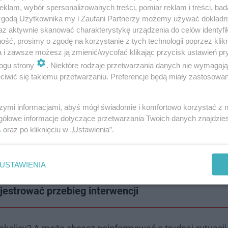
klam, wybór spersonalizowanych treści, pomiar reklam i treści, bad
 zgodą Użytkownika my i Zaufani Partnerzy możemy używać dokład
az aktywnie skanować charakterystykę urządzenia do celów identyfi
ść, prosimy o zgodę na korzystanie z tych technologii poprzez klikn
ją go Koszalinianie (WYWIAD)
a i zawsze możesz ją zmienić/wycofać klikając przycisk ustawień pr
ogu strony
. Niektóre rodzaje przetwarzania danych nie wymagaj
iwić się takiemu przetwarzaniu. Preferencje będą miały zastosowanie
o piątku w godzinach 18.00-8.00 dnia następnego oraz 
racy.
szymi informacjami, abyś mógł świadomie i komfortowo korzystać z
gółowe informacje dotyczące przetwarzania Twoich danych znajdzi
s
oraz po kliknięciu w „Ustawienia”.
e nocnej i świątecznej opieki medycznej dla dzieci i mł
nież realizuje przy ul. Chałubińskiego 7, w Pawilonie Dz
USTAWIENIA
jestrować przebieg interwencji