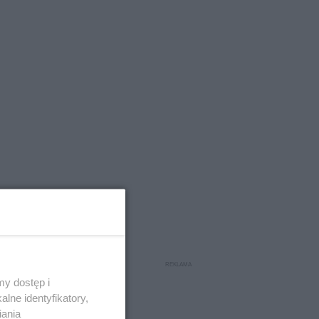
y dostęp i
lne identyfikatory,
iania