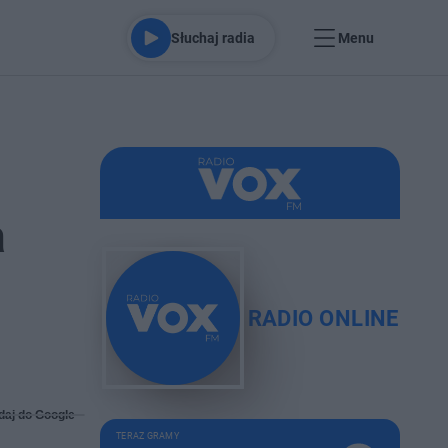
Słuchaj radia
Menu
a
RADIO ONLINE
daj do Google
TERAZ GRAMY