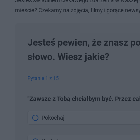
Jesteś świadkiem ciekawego zdarzenia w waszej 
mieście? Czekamy na zdjęcia, filmy i gorące newsy
Jesteś pewien, że znasz p
słowo. Wiesz jakie?
Pytanie 1 z 15
"Zawsze z Tobą chciałbym być. Przez całe
Pokochaj