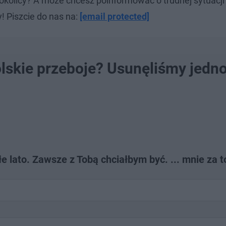
okolicy? A może chcesz poinformować o trudnej sytuacj
! Piszcie do nas na:
[email protected]
olskie przeboje? Usunęliśmy jedn
 lato. Zawsze z Tobą chciałbym być. ... mnie za t