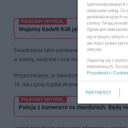
spersonalizowanych re
ulepszanie usług. Za
geolokalizacyjnych or
POLECANY ARTYKUŁ:
cenimy Twoją prywatno
Wojenny Kadett K38 jak nowy. Rekonstruu
Zgoda jest dobrowoln
się w lewym dolnym r
ale masz prawo sprzec
witrynie.
Świadczenia takie udzielane są od poniedziałku d
w soboty, niedziele i inne dni ustawowo wolne od p
Zapoznaj się z poniż
internetowych. Szcze
Prywatności
i
Cookie
Przypominamy, że świadczenia zdrowotne w zakresi
19. roku życia Szpital Wojewódzki w Koszalinie rów
PARTNERZY
POLECANY ARTYKUŁ:
Policja z kamerami na mundurach. Będą re