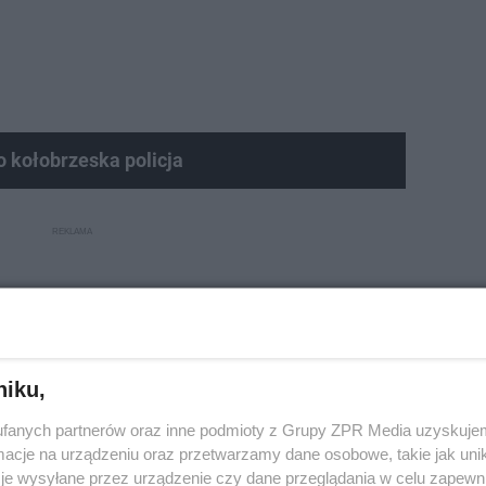
o kołobrzeska policja
niku,
fanych partnerów oraz inne podmioty z Grupy ZPR Media uzyskujem
cje na urządzeniu oraz przetwarzamy dane osobowe, takie jak unika
je wysyłane przez urządzenie czy dane przeglądania w celu zapewn