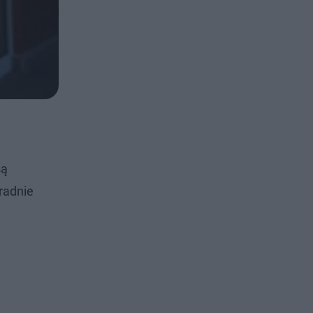
są
radnie