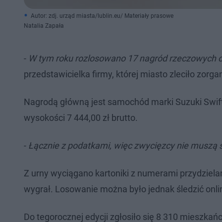
Autor: zdj. urząd miasta/lublin.eu/ Materiały prasowe
Natalia Zapała
-
W tym roku rozlosowano 17 nagród rzeczowych o ł
przedstawicielka firmy, której miasto zleciło zorgan
Nagrodą główną jest samochód marki Suzuki Swift 
wysokości 7 444,00 zł brutto.
-
Łącznie z podatkami, więc zwycięzcy nie muszą s
Z urny wyciągano kartoniki z numerami przydziela
wygrał. Losowanie można było jednak śledzić onli
Do tegorocznej edycji zgłosiło się 8 310 mieszkań