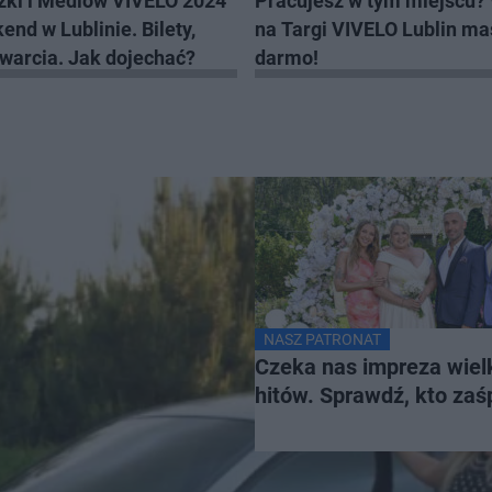
ążki i Mediów VIVELO 2024
Pracujesz w tym miejscu?
end w Lublinie. Bilety,
na Targi VIVELO Lublin ma
twarcia. Jak dojechać?
darmo!
NASZ PATRONAT
Czeka nas impreza wiel
hitów. Sprawdź, kto za