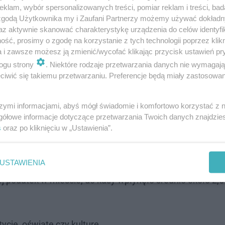
klam, wybór spersonalizowanych treści, pomiar reklam i treści, bad
 zgodą Użytkownika my i Zaufani Partnerzy możemy używać dokład
az aktywnie skanować charakterystykę urządzenia do celów identyfi
j edycji loterii i rozliczeń w Lublinie. Jak dodaje prezyd
ść, prosimy o zgodę na korzystanie z tych technologii poprzez klikn
a i zawsze możesz ją zmienić/wycofać klikając przycisk ustawień pr
ogu strony
. Niektóre rodzaje przetwarzania danych nie wymagaj
 miast w różnych formach. Mieszkańcy mogą mieszkać, gdz
iwić się takiemu przetwarzaniu. Preferencje będą miały zastosowanie
ug, korzystają z komunikacji miejskiej, kultury, sportu i 
szymi informacjami, abyś mógł świadomie i komfortowo korzystać z
gółowe informacje dotyczące przetwarzania Twoich danych znajdzi
s
oraz po kliknięciu w „Ustawienia”.
ła się w 2019 roku. Tegoroczna edycja była czwartą okaz
USTAWIENIA
j podatek w mieście, do kasy wpłynęło średnio około 2,5 
ycje, oświatę czy kulturę.