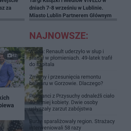
 Wejście
Targi Książki i Mediów VIVELO w
sz za
dniach 7-8 wrześniu w Lublinie.
Miasto Lublin Partnerem Głównym
NAJNOWSZE:
Wsola: Renault uderzyło w słup i
42
stanął w płomieniach. 49-latek trafił
do szpitala
Zmiany i przesunięcia remontu
bulwaru w Gorzowie. Dlaczego?
Policjanci z Przysuchy odnaleźli ciało
kich
40-letniej kobiety. Dwie osoby
śpiewa
usłyszały zarzut zabójstwa
Burze sparaliżowały region. Strażacy
interweniowali 58 razy