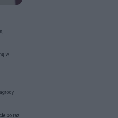
a,
żną w
nagrody
cie po raz