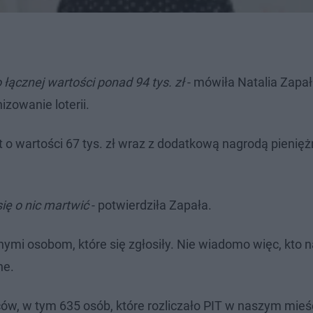
ącznej wartości ponad 94 tys. zł
- mówiła Natalia Zapał
izowanie loterii.
o wartości 67 tys. zł wraz z dodatkową nagrodą pienię
ię o nic martwić
- potwierdziła Zapała.
nymi osobom, które się zgłosiły. Nie wiadomo więc, kto 
ne.
ców, w tym 635 osób, które rozliczało PIT w naszym mieś