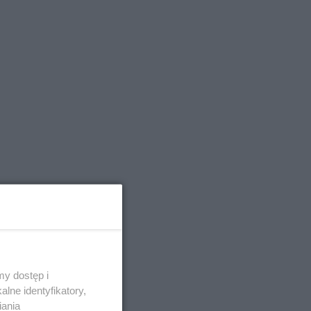
 mówi
y dostęp i
lne identyfikatory,
nich
iania