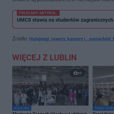
POLECANY ARTYKUŁ:
UMCS stawia na studentów zagranicznych
Źródło:
Hulajnogi, rowery, kamery i...samochód. 
WIĘCEJ Z LUBLIN
49
KULTURA
TARGI VIVE