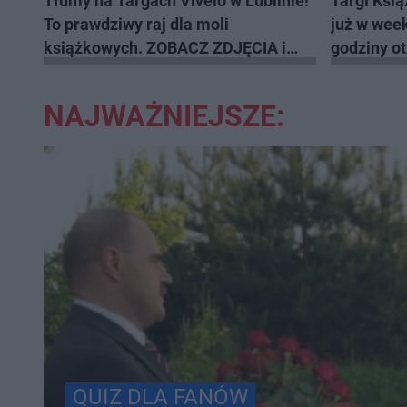
Tłumy na Targach Vivelo w Lublinie!
Targi Ksi
To prawdziwy raj dla moli
już w week
książkowych. ZOBACZ ZDJĘCIA i
godziny o
WIDEO
NAJWAŻNIEJSZE:
QUIZ DLA FANÓW