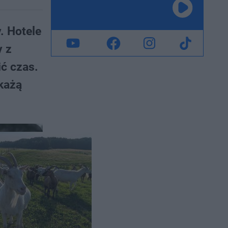
. Hotele
y z
ić czas.
okażą