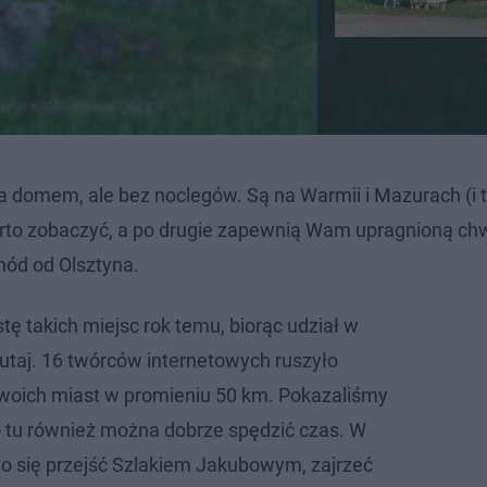
 domem, ale bez noclegów. Są na Warmii i Mazurach (i 
arto zobaczyć, a po drugie zapewnią Wam upragnioną chw
hód od Olsztyna.
tę takich miejsc rok temu, biorąc udział w
utaj. 16 twórców internetowych ruszyło
woich miast w promieniu 50 km. Pokazaliśmy
o tu również można dobrze spędzić czas. W
rto się przejść Szlakiem Jakubowym, zajrzeć