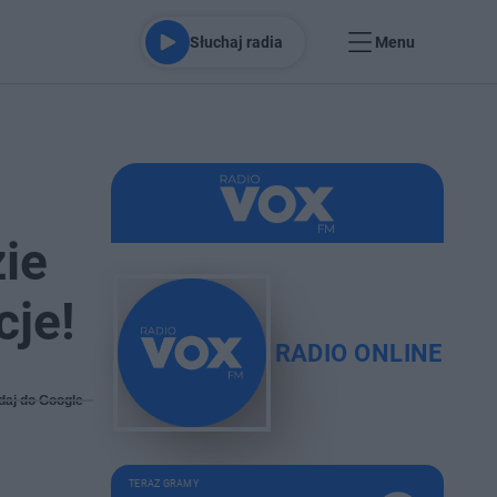
Słuchaj radia
Menu
ie
cje!
RADIO ONLINE
daj do Google
TERAZ GRAMY