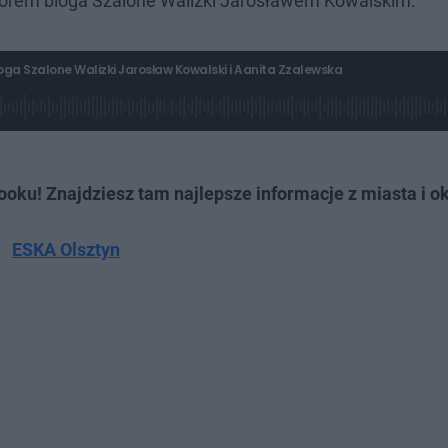
torem bloga Szalone Walizki Jarosławem Kowalskim.
oga Szalone Walizki Jarosław Kowalski i Aanita Zzalewska
ku! Znajdziesz tam najlepsze informacje z miasta i ok
ESKA Olsztyn