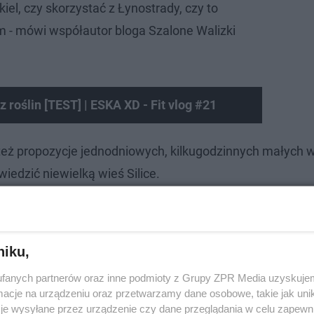
kiel, czy skorzystać z Łynostrady, czy to
m - mówi współautor bloga Szalone Walizki
 roślin [TEST] | ESKA XD - Fit vlog #21
 też propozycje jednodniowych, kilkugodzinnych małych
edzić niewielką wieś Silice.
niku,
fanych partnerów oraz inne podmioty z Grupy ZPR Media uzyskujem
cje na urządzeniu oraz przetwarzamy dane osobowe, takie jak unika
je wysyłane przez urządzenie czy dane przeglądania w celu zapewn