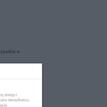
 wypadów w
y dostęp i
lne identyfikatory,
iania