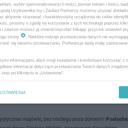
klam, wybór spersonalizowanych treści, pomiar reklam i treści, bad
 zgodą Użytkownika my i Zaufani Partnerzy możemy używać dokład
az aktywnie skanować charakterystykę urządzenia do celów identyfi
ść, prosimy o zgodę na korzystanie z tych technologii poprzez klikn
a i zawsze możesz ją zmienić/wycofać klikając przycisk ustawień pr
ogu strony
. Niektóre rodzaje przetwarzania danych nie wymagaj
iwić się takiemu przetwarzaniu. Preferencje będą miały zastosowanie
li Europy skrzyżowanie piętrowe dwóch cieków wodnych. 
ie Kanał Wiktorii a betonowym, górnym korytarzem powyż
szymi informacjami, abyś mógł świadomie i komfortowo korzystać z
zcze jedno miejsce, a mianowicie kościół w Raszągu, któ
gółowe informacje dotyczące przetwarzania Twoich danych znajdzi
s
oraz po kliknięciu w „Ustawienia”.
ski. Kierując się z Olsztyna na zachód nie możemy pomi
m nie koniec obowiązkowych punktów na Mazurach Zach
USTAWIENIA
kły o tej porze Rezerwat Sosny Taborskiej. Pobyt w tym 
rystycznie majówki, bez noclegu poza domem?
Posłucha