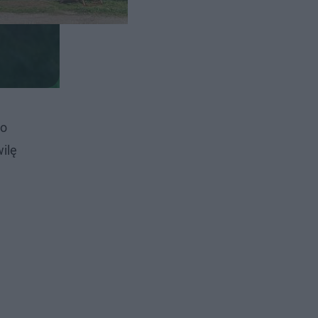
to
ilę