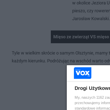
w okolice Jeziora U
pieszo, czy rowere
Jarosław Kowalski.
Mięso ze zwierząt VS mięso z
Tyle w wielkim skrócie o samym Olsztynie, mamy
każdym kierunku. Podróżując na wschód warto odwi
Drogi Użytkow
My, naszych 1162 zau
przechowujemy informa
standardowe informac