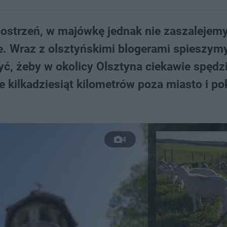
ostrzeń, w majówkę jednak nie zaszalejemy
e. Wraz z olsztyńskimi blogerami spieszym
yć, żeby w okolicy Olsztyna ciekawie spędz
e kilkadziesiąt kilometrów poza miasto i p
4