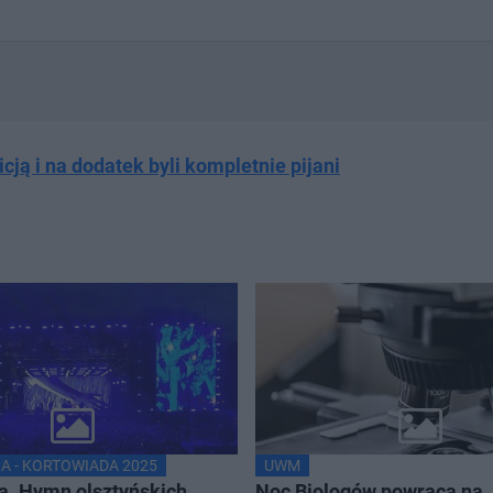
icją i na dodatek byli kompletnie pijani
A - KORTOWIADA 2025
UWM
a. Hymn olsztyńskich
Noc Biologów powraca na