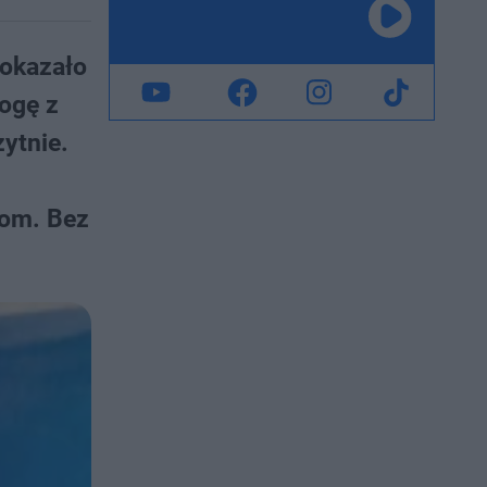
 okazało
rogę z
zytnie.
tom. Bez