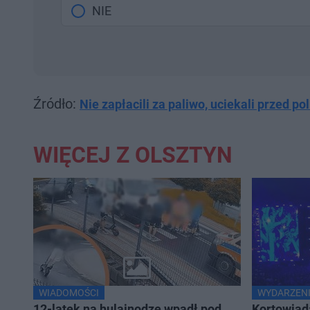
NIE
Źródło:
Nie zapłacili za paliwo, uciekali przed pol
WIĘCEJ Z OLSZTYN
WIADOMOŚCI
WYDARZENI
12-latek na hulajnodze wpadł pod
Kortowiad