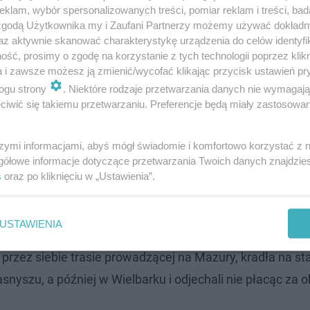
klam, wybór spersonalizowanych treści, pomiar reklam i treści, bad
 zgodą Użytkownika my i Zaufani Partnerzy możemy używać dokład
az aktywnie skanować charakterystykę urządzenia do celów identyfi
ść, prosimy o zgodę na korzystanie z tych technologii poprzez klikn
a i zawsze możesz ją zmienić/wycofać klikając przycisk ustawień pr
ogu strony
. Niektóre rodzaje przetwarzania danych nie wymagaj
iwić się takiemu przetwarzaniu. Preferencje będą miały zastosowanie
 że cała czwórka może mieć coś na sumieniu, wszyscy zos
 w trakcie badania stanu trzeźwości „wydmuchał” ponad 3 
szymi informacjami, abyś mógł świadomie i komfortowo korzystać z
atek ponad promil, a 38-latek niespełna 0,5 promila.
gółowe informacje dotyczące przetwarzania Twoich danych znajdzi
s
oraz po kliknięciu w „Ustawienia”.
? Kiedy pójdziemy na imprezę? [DATA]
USTAWIENIA
przez siebie trasie prowadzącej na Mazury, kradła na st
yszu, a później w Wielbarku i odjechali nie płacąc za ol