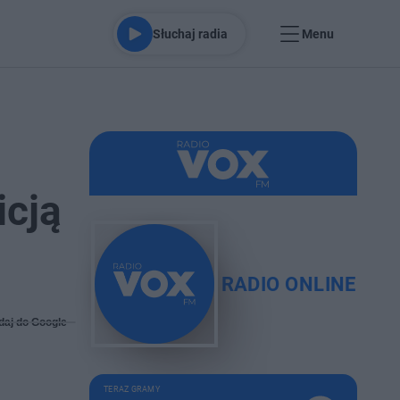
Słuchaj radia
Menu
icją
RADIO ONLINE
daj do Google
TERAZ GRAMY