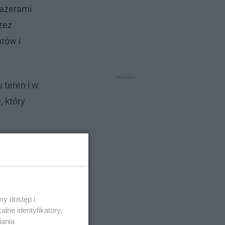
sażerami
zez
ntów i
 teren i w
 który
y dostęp i
lne identyfikatory,
iania