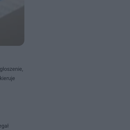
głoszenie,
kieruje
egał