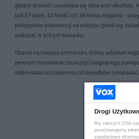
głośny śmiech i uwalniała się silna woń alkoholu.
byli 37-latek, 42-latek i ich 38-letnia znajoma - 
policjantów interwencji na miejscu zjawił się świad
wskazał, w którym kierunku.
Obecni na miejscu kryminalni, którzy udzielali wspa
pewnym momencie zauważyli biegnącego pomiędzy
odpowiadał uzyskanemu od świadków rysopisowi. Ru
Drogi Użytkow
My, naszych 1160 zau
przechowujemy informa
standardowe informac