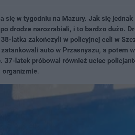
się w tygodniu na Mazury. Jak się jednak
po drodze narozrabiali, i to bardzo dużo. D
8-latka zakończyli w policyjnej celi w Szc
w zatankowali auto w Przasnyszu, a potem w
. 37-latek próbował również uciec policjan
w organizmie.