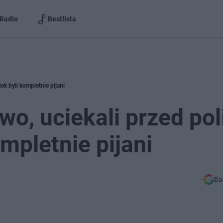
Radio
Bestlista
tek byli kompletnie pijani
iwo, uciekali przed pol
ompletnie pijani
Do