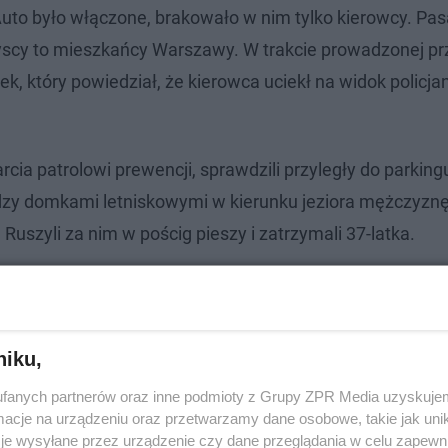
 Auto było włączone, brakowało w nim tylko kierowcy. Pa
wszyscy to mieszkańcy Warszawy. W trakcie prowadzonej pr
ek, który powiedział, że kierowca uciekł na widok policja
rcia patrolowi prewencji, sprawdzili przyległy do parkingu
 domkami letniskowymi w kierunku jeziora mężczyznę,
szyli za nim w pościg pieszy i zatrzymali 37-latka.
niku,
fanych partnerów oraz inne podmioty z Grupy ZPR Media uzyskujem
cje na urządzeniu oraz przetwarzamy dane osobowe, takie jak unika
je wysyłane przez urządzenie czy dane przeglądania w celu zapewn