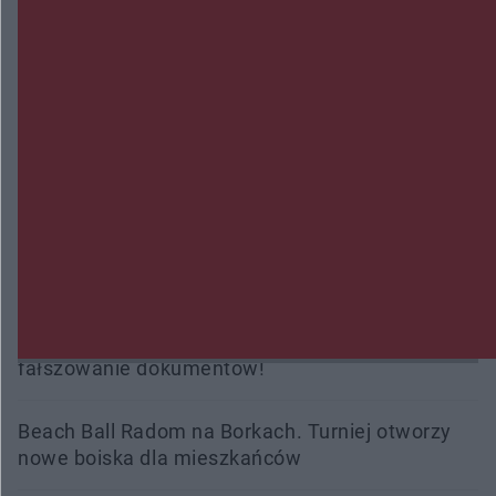
kobiety. Dwie osoby usłyszały zarzut zabójstwa
Burze sparaliżowały region. Strażacy
interweniowali 58 razy
Trwa walka z nosówką w schronisku. Są
śmiertelne przypadki. Uruchomiono zbiórkę!
Radom Music Camp 2026. Trzy dni koncertów i
wydarzeń w różnych częściach miasta
Przeglądy, których nie było. Korupcja i
fałszowanie dokumentów!
Beach Ball Radom na Borkach. Turniej otworzy
nowe boiska dla mieszkańców