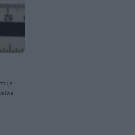
ormuje
ępstwa