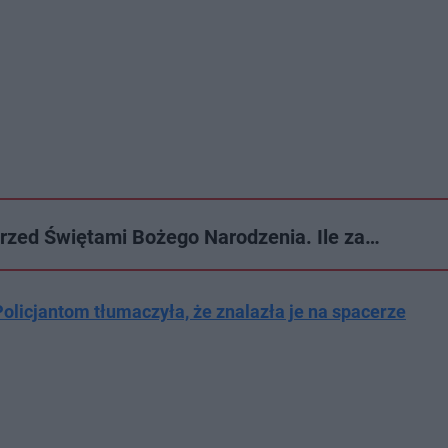
rzed Świętami Bożego Narodzenia. Ile za…
Policjantom tłumaczyła, że znalazła je na spacerze