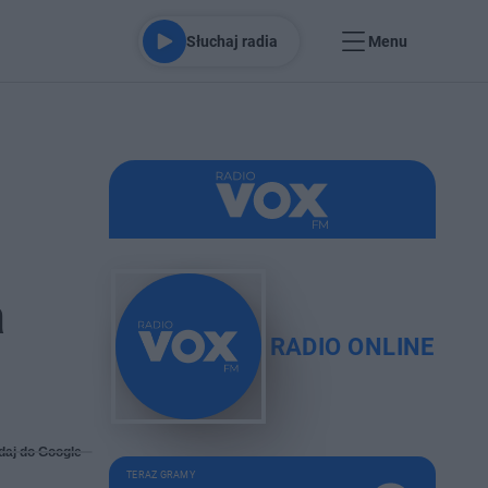
Słuchaj radia
Menu
a
RADIO ONLINE
daj do Google
TERAZ GRAMY