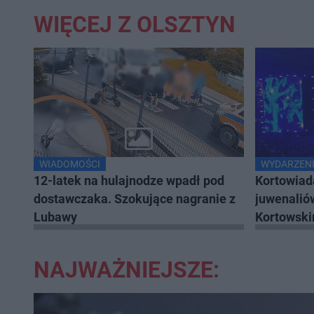
WIĘCEJ Z OLSZTYN
WIADOMOŚCI
WYDARZENI
12-latek na hulajnodze wpadł pod
Kortowiad
dostawczaka. Szokujące nagranie z
juwenalió
Lubawy
Kortowski
NAJWAŻNIEJSZE: