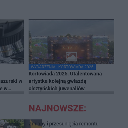
WYDARZENIA - KORTOWIADA 2025
Kortowiada 2025. Utalentowana
azurski w
artystka kolejną gwiazdą
je w
olsztyńskich juwenaliów
ale
NAJNOWSZE:
Zmiany i przesunięcia remontu
42