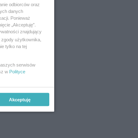
anie odbiorców oraz
nych danych
kacji. Ponieważ
ięcie „Akceptuję”.
ywatności znajdujący
ą zgody użytkownika,
 tylko na tej
 naszych serwisów
esz w
Polityce
Akceptuję