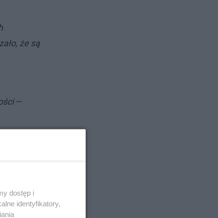
h
ało, że są
ości
—
y dostęp i
lne identyfikatory,
iania