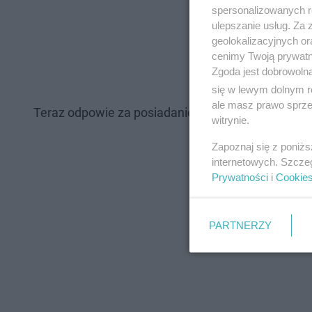
spersonalizowanych re
ulepszanie usług. Za
geolokalizacyjnych or
cenimy Twoją prywatno
Zgoda jest dobrowoln
się w lewym dolnym r
ale masz prawo sprzec
Teraz odpowie za posiadanie środków odurzających,
witrynie.
Zapoznaj się z poniż
internetowych. Szcze
Prywatności
i
Cookie
PARTNERZY