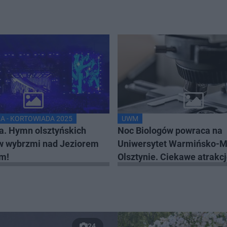
A - KORTOWIADA 2025
UWM
a. Hymn olsztyńskich
Noc Biologów powraca na
w wybrzmi nad Jeziorem
Uniwersytet Warmińsko-M
m!
Olsztynie. Ciekawe atrakc
Kortosferze oraz na Wydzi
Biologii i Biotechnologii
24