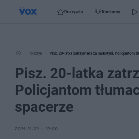
Rozrywka
Konkursy
Olsztyn
Pisz. 20-latka zatrzymana za narkotyki. Policjantom tł
Pisz. 20-latka zatr
Policjantom tłumacz
spacerze
2021-11-22
12:00