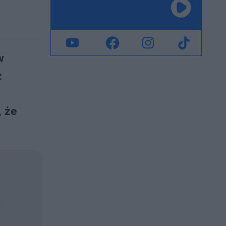
w
z
 że