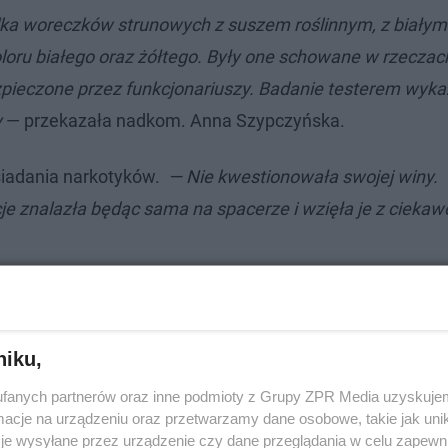
kilka woreczków strunowych z suszem roślinnym, z białym
oloru białego oraz żółtego. Były one schowane w rzeczac
zpieczone przez funkcjonariuszy. Badanie testerem wykaz
y
— przekazała nadkom. Anna Szypczyńska.
osiadania narkotyków.
— Nie kwestionowała swojej winy.
je znalazła będąc sama na spacerze i wzięła je z ciekaw
niku,
fanych partnerów oraz inne podmioty z Grupy ZPR Media uzyskujem
cje na urządzeniu oraz przetwarzamy dane osobowe, takie jak unika
je wysyłane przez urządzenie czy dane przeglądania w celu zapewn