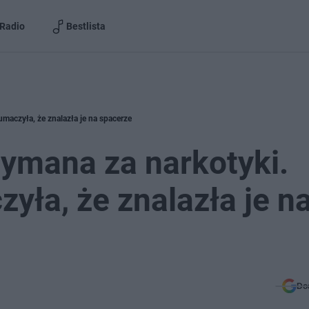
Radio
Bestlista
umaczyła, że znalazła je na spacerze
zymana za narkotyki.
yła, że znalazła je n
Do