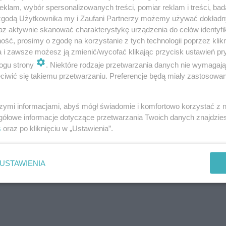
klam, wybór spersonalizowanych treści, pomiar reklam i treści, bad
 zgodą Użytkownika my i Zaufani Partnerzy możemy używać dokład
az aktywnie skanować charakterystykę urządzenia do celów identyfi
ść, prosimy o zgodę na korzystanie z tych technologii poprzez klikn
a i zawsze możesz ją zmienić/wycofać klikając przycisk ustawień pr
ogu strony
. Niektóre rodzaje przetwarzania danych nie wymagaj
iwić się takiemu przetwarzaniu. Preferencje będą miały zastosowanie
 za co grozi jej kara nawet 3 lat pozbawienia wolności.
szymi informacjami, abyś mógł świadomie i komfortowo korzystać z
ESKA Olsztyn
gółowe informacje dotyczące przetwarzania Twoich danych znajdzi
s
oraz po kliknięciu w „Ustawienia”.
USTAWIENIA