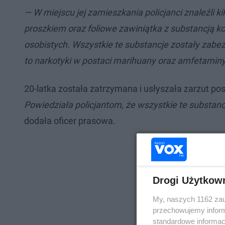
— W miejscu jej zamieszkania policjanci znaleźli 
proszkiem oraz foliowe zawiniątka z substancją k
osobistych. Wszystkie te substancje zostały zabe
to narkotyki w postaci marihuany oraz amfetamin
20-latka została zatrzymana i usłyszała zarzut p
Powiedziała policjantom, że wszystkie te substanc
dodała oficer prasowa.
Drogi Użytkow
My, naszych 1162 zau
przechowujemy informa
standardowe informac