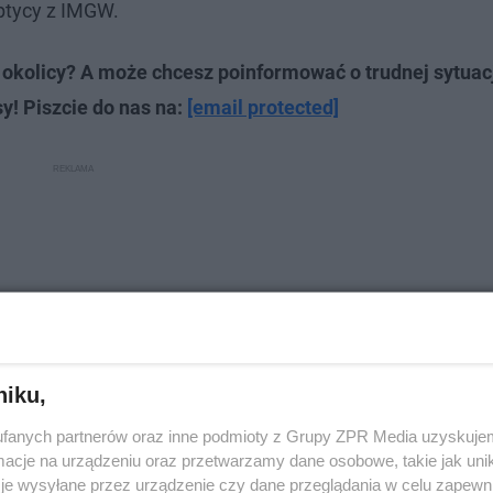
ptycy z IMGW.
okolicy? A może chcesz poinformować o trudnej sytuac
y! Piszcie do nas na:
[email protected]
niku,
fanych partnerów oraz inne podmioty z Grupy ZPR Media uzyskujem
cje na urządzeniu oraz przetwarzamy dane osobowe, takie jak unika
je wysyłane przez urządzenie czy dane przeglądania w celu zapewn