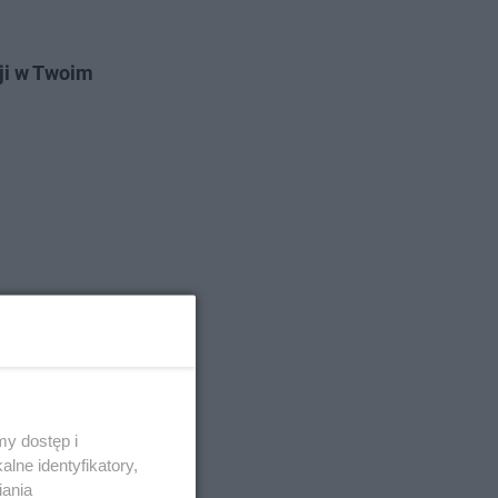
ji w Twoim
y dostęp i
lne identyfikatory,
iania