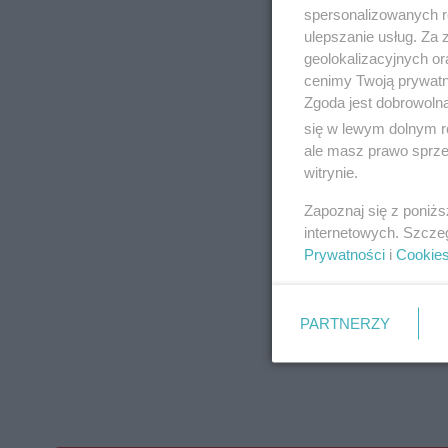
spersonalizowanych re
ulepszanie usług. Za
geolokalizacyjnych or
cenimy Twoją prywatno
Zgoda jest dobrowoln
się w lewym dolnym r
ale masz prawo sprzec
witrynie.
Zapoznaj się z poniż
internetowych. Szcze
Prywatności
i
Cookie
PARTNERZY