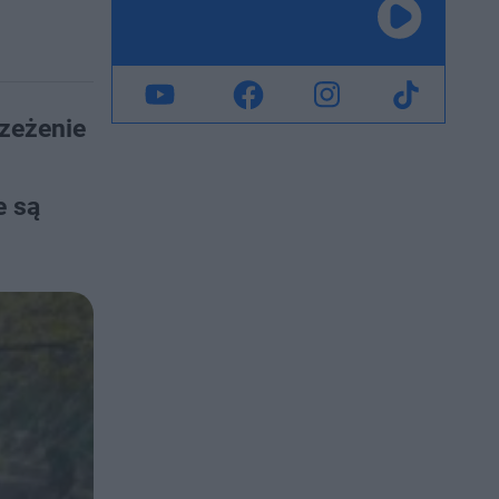
rzeżenie
e są