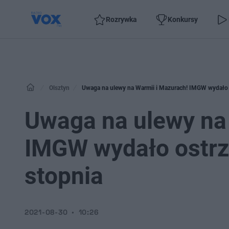
Rozrywka
Konkursy
Olsztyn
Uwaga na ulewy na Warmii i Mazurach! IMGW wydało 
Uwaga na ulewy na
IMGW wydało ostrz
stopnia
2021-08-30
10:26