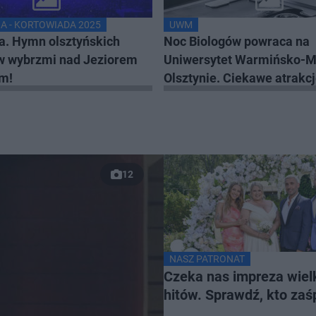
A - KORTOWIADA 2025
UWM
a. Hymn olsztyńskich
Noc Biologów powraca na
w wybrzmi nad Jeziorem
Uniwersytet Warmińsko-M
m!
Olsztynie. Ciekawe atrakc
Kortosferze oraz na Wydzi
Biologii i Biotechnologii
12
NASZ PATRONAT
Czeka nas impreza wiel
hitów. Sprawdź, kto za