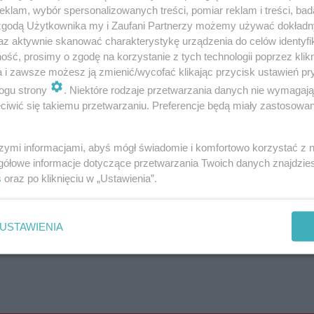
klam, wybór spersonalizowanych treści, pomiar reklam i treści, bad
ESKA Olsztyn
 zgodą Użytkownika my i Zaufani Partnerzy możemy używać dokład
az aktywnie skanować charakterystykę urządzenia do celów identyfi
ść, prosimy o zgodę na korzystanie z tych technologii poprzez klikn
a i zawsze możesz ją zmienić/wycofać klikając przycisk ustawień pr
ogu strony
. Niektóre rodzaje przetwarzania danych nie wymagaj
iwić się takiemu przetwarzaniu. Preferencje będą miały zastosowanie
szymi informacjami, abyś mógł świadomie i komfortowo korzystać z
gółowe informacje dotyczące przetwarzania Twoich danych znajdzi
s
oraz po kliknięciu w „Ustawienia”.
USTAWIENIA