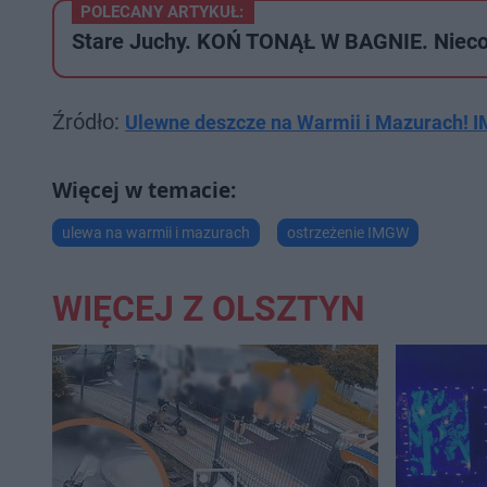
POLECANY ARTYKUŁ:
Stare Juchy. KOŃ TONĄŁ W BAGNIE. Nieco
Źródło:
Ulewne deszcze na Warmii i Mazurach! I
ulewa na warmii i mazurach
ostrzeżenie IMGW
WIĘCEJ Z OLSZTYN