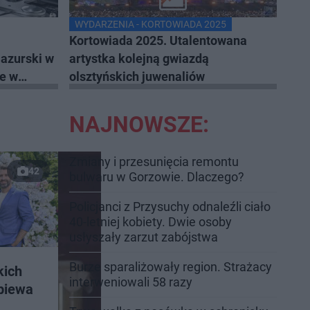
WYDARZENIA - KORTOWIADA 2025
Kortowiada 2025. Utalentowana
azurski w
artystka kolejną gwiazdą
je w
olsztyńskich juwenaliów
ale
NAJNOWSZE:
Zmiany i przesunięcia remontu
42
bulwaru w Gorzowie. Dlaczego?
Policjanci z Przysuchy odnaleźli ciało
40-letniej kobiety. Dwie osoby
usłyszały zarzut zabójstwa
Burze sparaliżowały region. Strażacy
kich
interweniowali 58 razy
śpiewa