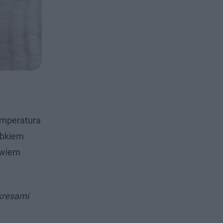
temperatura
ubkiem
owiem
kresami