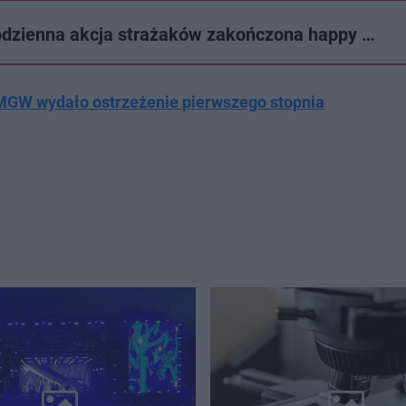
dzienna akcja strażaków zakończona happy …
MGW wydało ostrzeżenie pierwszego stopnia