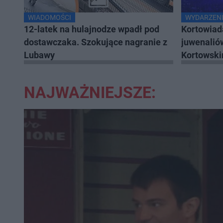
WIADOMOŚCI
WYDARZENI
12-latek na hulajnodze wpadł pod
Kortowiad
dostawczaka. Szokujące nagranie z
juwenalió
Lubawy
Kortowski
NAJWAŻNIEJSZE: