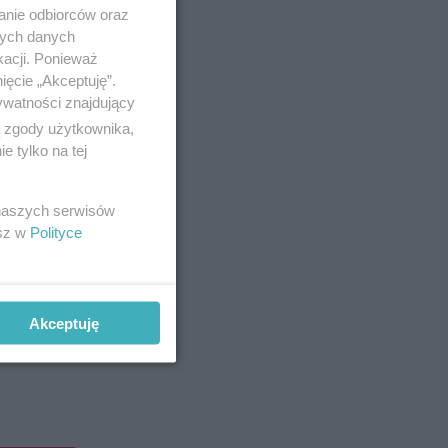
anie odbiorców oraz
nych danych
kacji. Ponieważ
ięcie „Akceptuję”.
ywatności znajdujący
ą zgody użytkownika,
 tylko na tej
 naszych serwisów
esz w
Polityce
Akceptuję