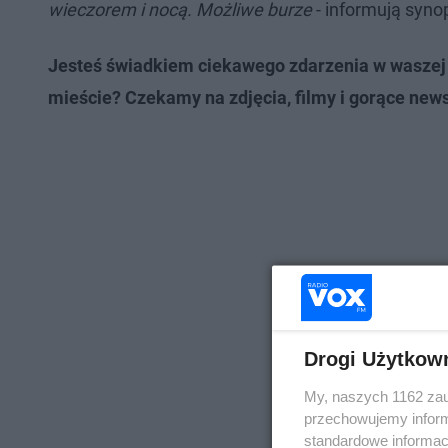
wieczorem i nocą. Możliwe burze
- informują syno
Jesteś świadkiem ciekawego zdarzenia w waszej 
mieście? Czekamy na zdjęcia, filmy i gorące news
Drogi Użytkow
My, naszych 1162 zau
przechowujemy informa
standardowe informac