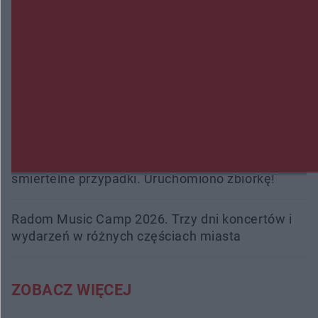
Gorzowie. Dlaczego?
Policjanci z Przysuchy odnaleźli ciało 40-letniej
kobiety. Dwie osoby usłyszały zarzut zabójstwa
Burze sparaliżowały region. Strażacy
interweniowali 58 razy
Trwa walka z nosówką w schronisku. Są
śmiertelne przypadki. Uruchomiono zbiórkę!
Radom Music Camp 2026. Trzy dni koncertów i
wydarzeń w różnych częściach miasta
ZOBACZ WIĘCEJ