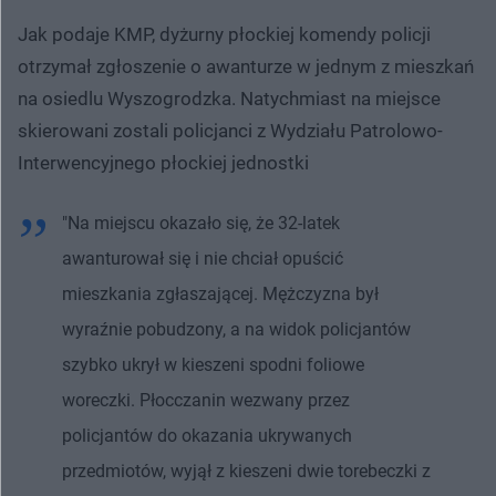
Jak podaje KMP, dyżurny płockiej komendy policji
otrzymał zgłoszenie o awanturze w jednym z mieszkań
na osiedlu Wyszogrodzka. Natychmiast na miejsce
skierowani zostali policjanci z Wydziału Patrolowo-
Interwencyjnego płockiej jednostki
"Na miejscu okazało się, że 32-latek
awanturował się i nie chciał opuścić
mieszkania zgłaszającej. Mężczyzna był
wyraźnie pobudzony, a na widok policjantów
szybko ukrył w kieszeni spodni foliowe
woreczki. Płocczanin wezwany przez
policjantów do okazania ukrywanych
przedmiotów, wyjął z kieszeni dwie torebeczki z