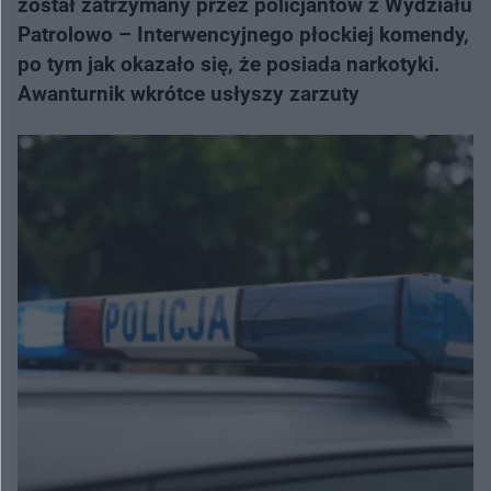
został zatrzymany przez policjantów z Wydziału
Patrolowo – Interwencyjnego płockiej komendy,
po tym jak okazało się, że posiada narkotyki.
Awanturnik wkrótce usłyszy zarzuty