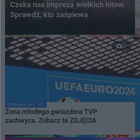
Czeka nas impreza wielkich hitów.
Sprawdź, kto zaśpiewa
27
DZIENNIKARZ TVP
Żona młodego gwiazdora TVP
zachwyca. Zobacz te ZDJĘCIA