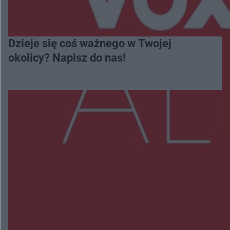
Dzieje się coś ważnego w Twojej
okolicy? Napisz do nas!
Więcej
NAJNOWSZE:
Wsola: Renault uderzyło w słup i stanął w
płomieniach. 49-latek trafił do szpitala
Zmiany i przesunięcia remontu bulwaru w