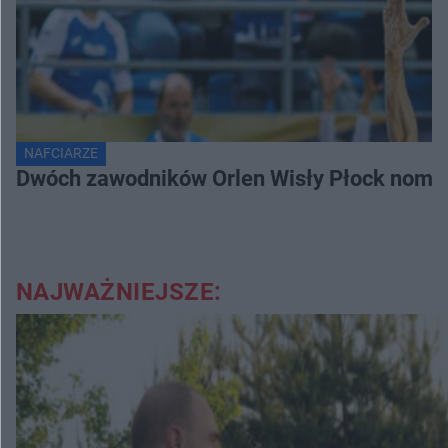
NAFCIARZE
Dwóch zawodników Orlen Wisły Płock nomi
NAJWAŻNIEJSZE: