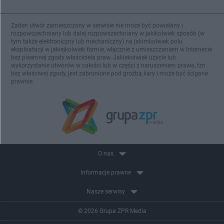
Żaden utwór zamieszczony w serwisie nie może być powielany i
rozpowszechniany lub dalej rozpowszechniany w jakikolwiek sposób (w
tym także elektroniczny lub mechaniczny) na jakimkolwiek polu
eksploatacji w jakiejkolwiek formie, włącznie z umieszczaniem w Internecie
bez pisemnej zgody właściciela praw. Jakiekolwiek użycie lub
wykorzystanie utworów w całości lub w części z naruszeniem prawa, tzn.
bez właściwej zgody, jest zabronione pod groźbą kary i może być ścigane
prawnie.
O nas
Informacje prawne
Nasze serwisy
© 2026 Grupa ZPR Media