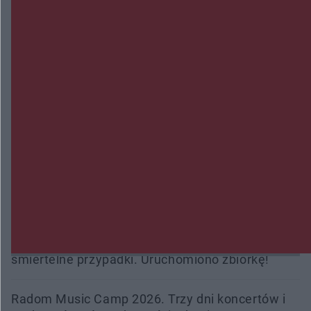
Wsola: Renault uderzyło w słup i stanął w
płomieniach. 49-latek trafił do szpitala
Zmiany i przesunięcia remontu bulwaru w
Gorzowie. Dlaczego?
Policjanci z Przysuchy odnaleźli ciało 40-letniej
kobiety. Dwie osoby usłyszały zarzut zabójstwa
Burze sparaliżowały region. Strażacy
interweniowali 58 razy
Trwa walka z nosówką w schronisku. Są
śmiertelne przypadki. Uruchomiono zbiórkę!
Radom Music Camp 2026. Trzy dni koncertów i