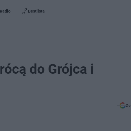
Radio
Bestlista
rócą do Grójca i
Do