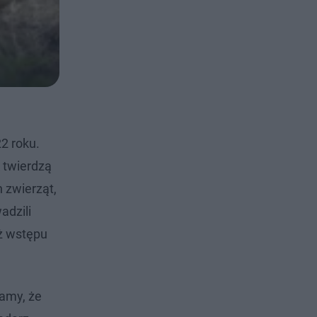
2 roku.
 twierdzą
 zwierząt,
adzili
eż wstępu
żamy, że