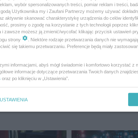
klam, wybór spersonalizowanych treści, pomiar reklam i treści, bad
 zgodą Użytkownika my i Zaufani Partnerzy możemy używać dokład
targowisko przybędzie - zastanawia się Hanna Majewska n
az aktywnie skanować charakterystykę urządzenia do celów identyfi
m to weryfikacja kto może być zwolniony z opłat. Powsz
ść, prosimy o zgodę na korzystanie z tych technologii poprzez klikn
a i zawsze możesz ją zmienić/wycofać klikając przycisk ustawień pr
est to do końca prawdą, bo w ustawie o podatkach i opłata
ogu strony
. Niektóre rodzaje przetwarzania danych nie wymagaj
wej a ta sama ustawa mówi, że administrator targowisk
iwić się takiemu przetwarzaniu. Preferencje będą miały zastosowanie
iązaną z utrzymaniem obiektu. Nikt nie będzie sprzątał i
szymi informacjami, abyś mógł świadomie i komfortowo korzystać z
gółowe informacje dotyczące przetwarzania Twoich danych znajdzi
s
oraz po kliknięciu w „Ustawienia”.
y Miasta i Gminy, najprawdopodobniej wróci na kolejne o
ina?
USTAWIENIA