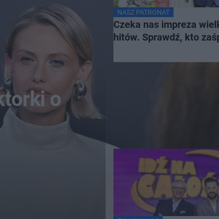
NASZ PATRONAT
Czeka nas impreza wiel
hitów. Sprawdź, kto za
torki o