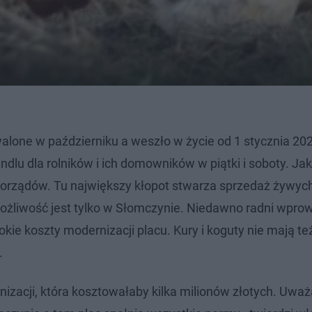
lone w październiku a weszło w życie od 1 stycznia 202
lu dla rolników i ich domowników w piątki i soboty. Jak
orządów. Tu największy kłopot stwarza sprzedaż żywych
możliwość jest tylko w Słomczynie. Niedawno radni wprow
kie koszty modernizacji placu. Kury i koguty nie mają t
.
rnizacji, która kosztowałaby kilka milionów złotych. Uwa