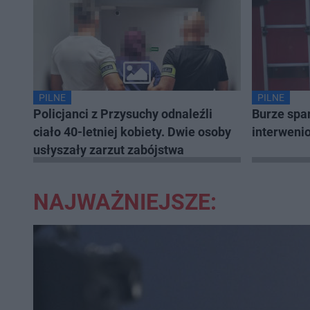
PILNE
PILNE
Policjanci z Przysuchy odnaleźli
Burze spar
ciało 40-letniej kobiety. Dwie osoby
interwenio
usłyszały zarzut zabójstwa
NAJWAŻNIEJSZE: