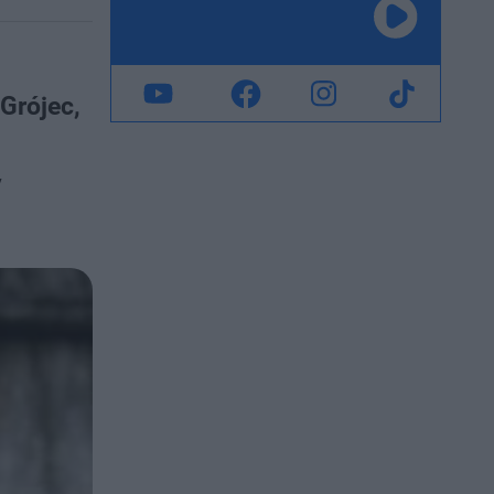
Grójec,
y