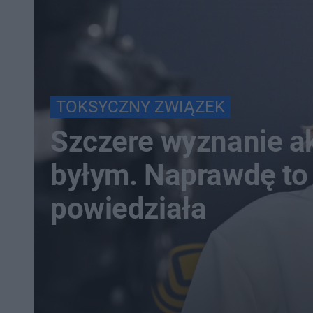
TOKSYCZNY ZWIĄZEK
Szczere wyznanie ak
byłym. Naprawdę to
powiedziała