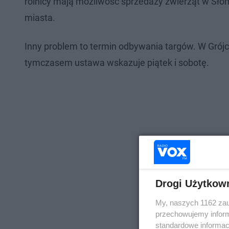
rolnicy mają możliwość sprzedaży zwierząt w Słom
miasta.
Inny problem to termin odbywania targów. W Grójcu
tymczasem ustawa wskazuje piątek i sobotę.
Drogi Użytkow
My, naszych 1162 zau
przechowujemy informa
standardowe informac