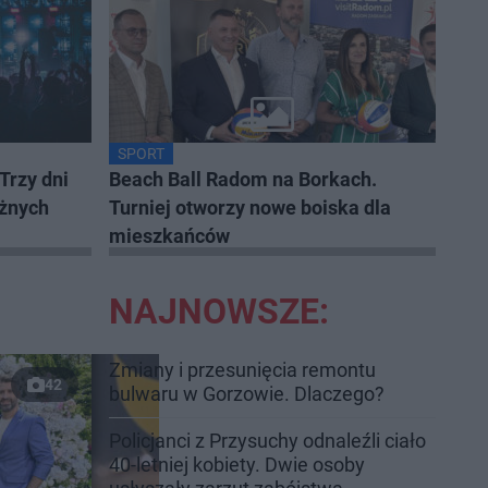
SPORT
rzy dni
Beach Ball Radom na Borkach.
óżnych
Turniej otworzy nowe boiska dla
mieszkańców
NAJNOWSZE:
Zmiany i przesunięcia remontu
42
bulwaru w Gorzowie. Dlaczego?
Policjanci z Przysuchy odnaleźli ciało
40-letniej kobiety. Dwie osoby