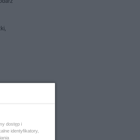
odarz
ki,
y dostęp i
lne identyfikatory,
iania