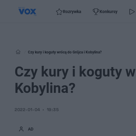
Rozrywka
Konkursy
Czy kury i koguty wrócą do Grójca i Kobylina?
Czy kury i koguty w
Kobylina?
2022-01-04
19:35
AD