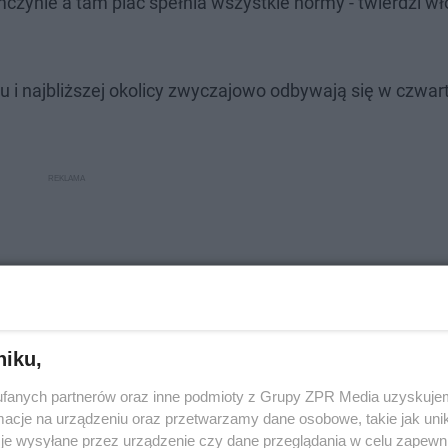
czynie a tam plac spełnia wszystkie normy - twierdzi wł
 i najbliższej okolicy zwyczajowo odbywają się w czwart
niku,
fanych partnerów oraz inne podmioty z Grupy ZPR Media uzyskujem
cje na urządzeniu oraz przetwarzamy dane osobowe, takie jak unika
je wysyłane przez urządzenie czy dane przeglądania w celu zapewn