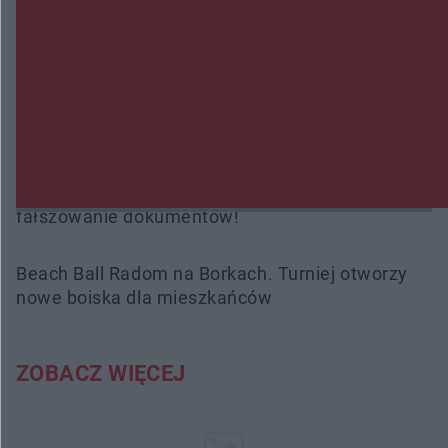
Trwa walka z nosówką w schronisku. Są
śmiertelne przypadki. Uruchomiono zbiórkę!
Radom Music Camp 2026. Trzy dni koncertów i
wydarzeń w różnych częściach miasta
Przeglądy, których nie było. Korupcja i
fałszowanie dokumentów!
Beach Ball Radom na Borkach. Turniej otworzy
nowe boiska dla mieszkańców
ZOBACZ WIĘCEJ