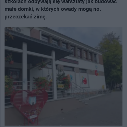
szkołach odbywają się warsztaty jak budować
małe domki, w których owady mogą no.
przeczekać zimę.