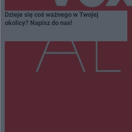
Dzieje się coś ważnego w Twojej
okolicy? Napisz do nas!
Więcej
NAJNOWSZE:
Policjanci z Przysuchy odnaleźli ciało 40-letniej
kobiety. Dwie osoby usłyszały zarzut zabójstwa
Burze sparaliżowały region. Strażacy
interweniowali 58 razy