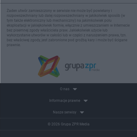
Żaden utwór zamieszczony w serwisie nie może być powielany i
rozpowszechniany lub dalej rozpowszechniany w jakikolwiek sposób (w
tym także elektroniczny lub mechaniczny) na jakimkolwiek polu
eksploatacji w jakiejkolwiek formie, włącznie z umieszczaniem w Internecie
bez pisemnej zgody właściciela praw. Jakiekolwiek użycie lub
wykorzystanie utworów w całości lub w części z naruszeniem prawa, tzn.
bez właściwej zgody, jest zabronione pod groźbą kary i może być ścigane
prawnie.
O nas
Informacje prawne
Nasze serwisy
© 2026 Grupa ZPR Media