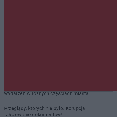
Zmiany i przesunięcia remontu bulwaru w
Gorzowie. Dlaczego?
Policjanci z Przysuchy odnaleźli ciało 40-letniej
kobiety. Dwie osoby usłyszały zarzut zabójstwa
Burze sparaliżowały region. Strażacy
interweniowali 58 razy
Trwa walka z nosówką w schronisku. Są
śmiertelne przypadki. Uruchomiono zbiórkę!
Radom Music Camp 2026. Trzy dni koncertów i
wydarzeń w różnych częściach miasta
Przeglądy, których nie było. Korupcja i
fałszowanie dokumentów!