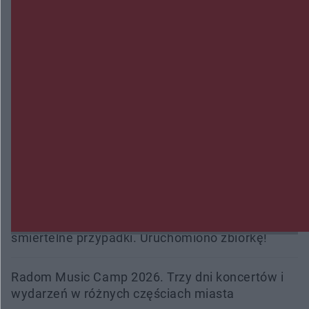
płomieniach. 49-latek trafił do szpitala
Zmiany i przesunięcia remontu bulwaru w
Gorzowie. Dlaczego?
Policjanci z Przysuchy odnaleźli ciało 40-letniej
kobiety. Dwie osoby usłyszały zarzut zabójstwa
Burze sparaliżowały region. Strażacy
interweniowali 58 razy
Trwa walka z nosówką w schronisku. Są
śmiertelne przypadki. Uruchomiono zbiórkę!
Radom Music Camp 2026. Trzy dni koncertów i
wydarzeń w różnych częściach miasta