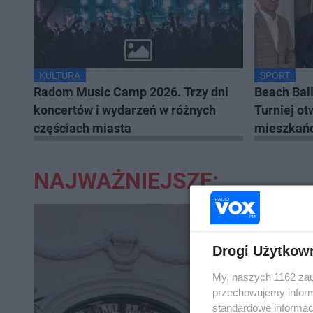
KULTURA
SPORT
Radom Music Camp 2026. Trzy dni
Beach Bal
koncertów i wydarzeń w różnych
Turniej ot
częściach miasta
mieszkań
NAJWAŻNIEJSZE:
Drogi Użytkow
My, naszych 1162 zau
przechowujemy informa
standardowe informac