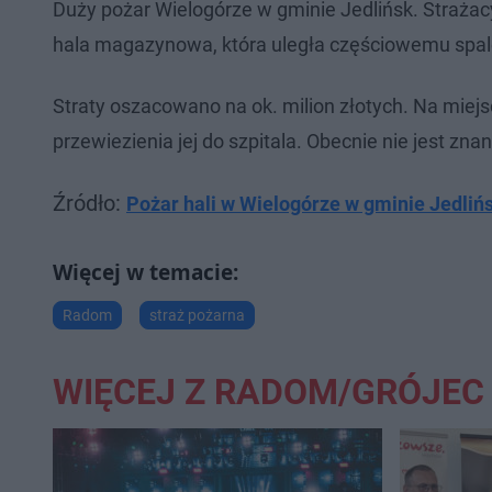
Duży pożar Wielogórze w gminie Jedlińsk. Strażacy
hala magazynowa, która uległa częściowemu spalen
Straty oszacowano na ok. milion złotych. Na miejs
przewiezienia jej do szpitala. Obecnie nie jest zn
Źródło:
Pożar hali w Wielogórze w gminie Jedliń
Radom
straż pożarna
WIĘCEJ Z RADOM/GRÓJEC