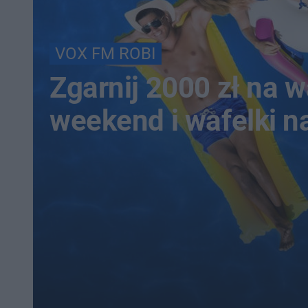
VOX FM ROBI
Zgarnij 2000 zł na 
weekend i wafelki n