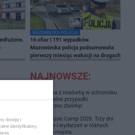
MAZOWIECKA POLICJA
zedłużone.
16 ofiar i 191 wypadków.
6
Mazowiecka policja podsumowała
pierwszy miesiąc wakacji na drogach
NAJNOWSZE:
Trwa walka z nosówką w schronisku.
Są śmiertelne przypadki.
Uruchomiono zbiórkę!
Radom Music Camp 2026. Trzy dni
y dostęp i
koncertów i wydarzeń w różnych
lne identyfikatory,
częściach miasta
iania