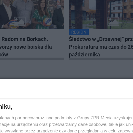
REGION
l Radom na Borkach.
Śledztwo w „Drzewnej” pr
worzy nowe boiska dla
Prokuratura ma czas do 2
ców
października
45
niku,
fanych partnerów oraz inne podmioty z Grupy ZPR Media uzyskujem
cje na urządzeniu oraz przetwarzamy dane osobowe, takie jak unika
je wysyłane przez urządzenie czy dane przeglądania w celu zapewn
NASZ PATRONAT