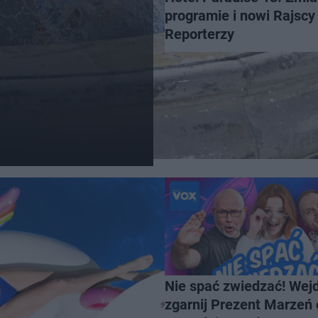
programie i nowi Rajscy
Reporterzy
Nie spać zwiedzać! Wejd
zgarnij Prezent Marzeń 