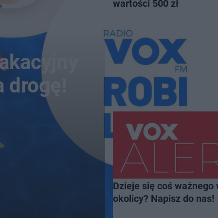
wartości 500 zł
wakacyjny
a drogę!
Dzieje się coś ważnego 
okolicy? Napisz do nas!