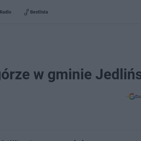
Radio
Bestlista
górze w gminie Jedliń
Do