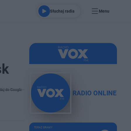
Słuchaj radia
Menu
sk
daj do Google
RADIO ONLINE
TERAZ GRAMY