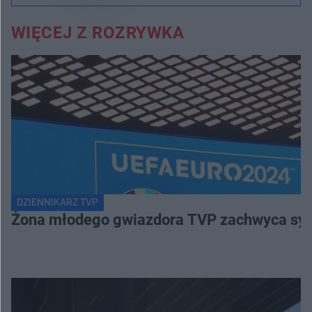
WIĘCEJ Z ROZRYWKA
DZIENNIKARZ TVP
Żona młodego gwiazdora TVP zachwyca sylwe