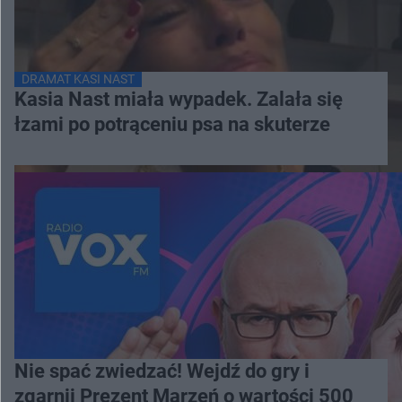
DRAMAT KASI NAST
Kasia Nast miała wypadek. Zalała się
łzami po potrąceniu psa na skuterze
Nie spać zwiedzać! Wejdź do gry i
zgarnij Prezent Marzeń o wartości 500