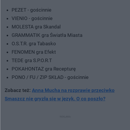
PEZET - gościnnie
VIENIO - gościnnie
MOLESTA gra Skandal
GRAMMATIK gra Światła Miasta
O.S.T.R. gra Tabasko
FENOMEN gra Efekt
TEDE gra S.P.O.R.T
POKAHONTAZ gra Recepturę
PONO / FU / ZIP SKŁAD - gościnnie
Zobacz też:
Anna Mucha na rozprawie przeciwko
Smaszcz nie gryzła się w język. O co poszło?