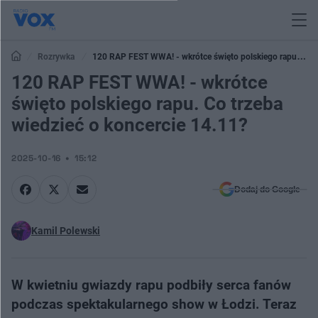
Rozrywka
120 RAP FEST WWA! - wkrótce święto polskiego rapu. Co
trzeba wiedzieć o koncercie 14.11?
120 RAP FEST WWA! - wkrótce
święto polskiego rapu. Co trzeba
wiedzieć o koncercie 14.11?
2025-10-16
15:12
Dodaj do Google
Kamil Polewski
W kwietniu gwiazdy rapu podbiły serca fanów
podczas spektakularnego show w Łodzi. Teraz