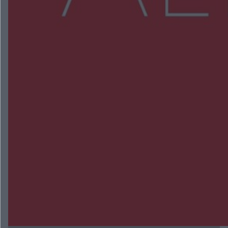
NAJNOWSZE:
Zmiany i przesunięcia remontu bulwaru w
Gorzowie. Dlaczego?
Policjanci z Przysuchy odnaleźli ciało 40-letniej
kobiety. Dwie osoby usłyszały zarzut zabójstwa
Burze sparaliżowały region. Strażacy
interweniowali 58 razy
Trwa walka z nosówką w schronisku. Są
śmiertelne przypadki. Uruchomiono zbiórkę!
Radom Music Camp 2026. Trzy dni koncertów i