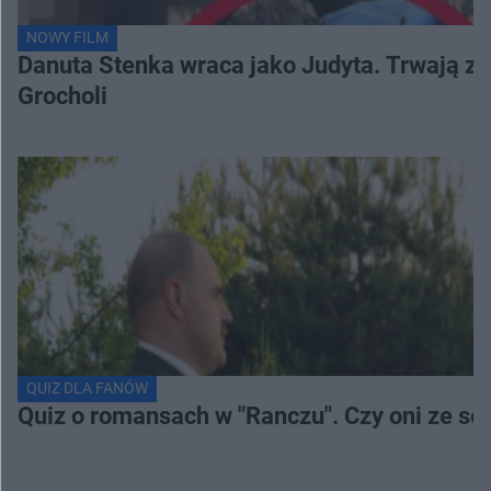
NOWY FILM
Danuta Stenka wraca jako Judyta. Trwają zd
Grocholi
QUIZ DLA FANÓW
Quiz o romansach w "Ranczu". Czy oni ze s