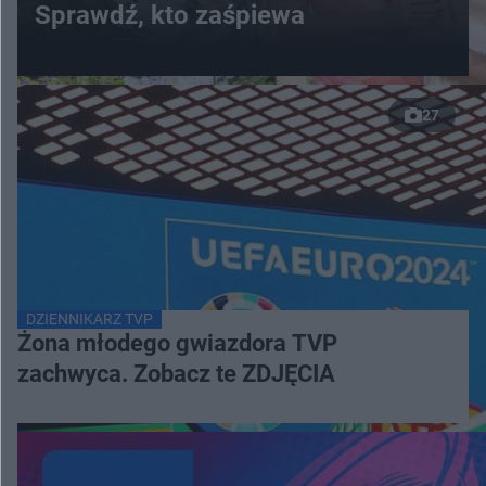
Sprawdź, kto zaśpiewa
27
DZIENNIKARZ TVP
Żona młodego gwiazdora TVP
zachwyca. Zobacz te ZDJĘCIA