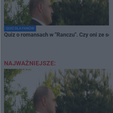
QUIZ DLA FANÓW
Quiz o romansach w "Ranczu". Czy oni ze s
NAJWAŻNIEJSZE: