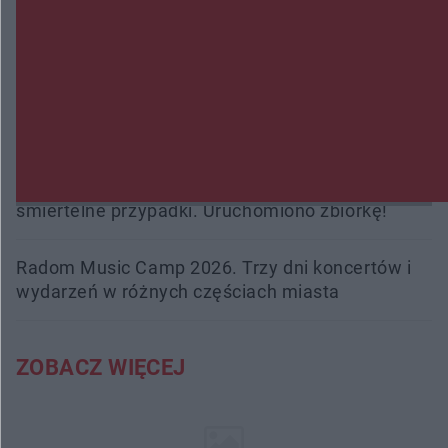
Policjanci z Przysuchy odnaleźli ciało 40-letniej
kobiety. Dwie osoby usłyszały zarzut zabójstwa
Burze sparaliżowały region. Strażacy
interweniowali 58 razy
Trwa walka z nosówką w schronisku. Są
śmiertelne przypadki. Uruchomiono zbiórkę!
Radom Music Camp 2026. Trzy dni koncertów i
wydarzeń w różnych częściach miasta
ZOBACZ WIĘCEJ