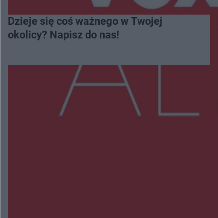
Dzieje się coś ważnego w Twojej
okolicy? Napisz do nas!
Więcej
NAJNOWSZE:
Wsola: Renault uderzyło w słup i stanął w
płomieniach. 49-latek trafił do szpitala
Zmiany i przesunięcia remontu bulwaru w
Gorzowie. Dlaczego?