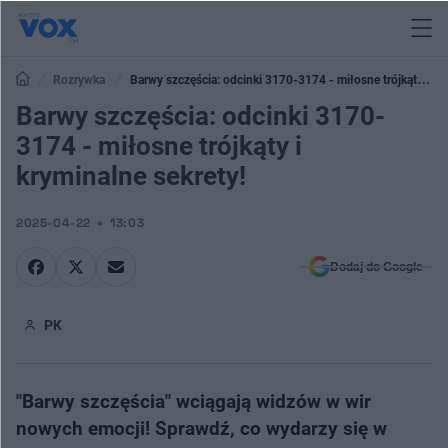
Rozrywka
Barwy szczęścia: odcinki 3170-3174 - miłosne trójkąty i
kryminalne sekrety!
Barwy szczęścia: odcinki 3170-
3174 - miłosne trójkąty i
kryminalne sekrety!
2025-04-22
13:03
Dodaj do Google
PK
"Barwy szczęścia" wciągają widzów w wir
nowych emocji! Sprawdź, co wydarzy się w