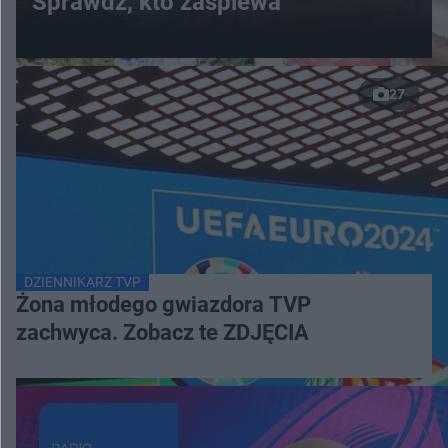
Sprawdź, kto zaśpiewa
27
DZIENNIKARZ TVP
Żona młodego gwiazdora TVP
zachwyca. Zobacz te ZDJĘCIA