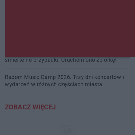
Policjanci z Przysuchy odnaleźli ciało 40-letniej
kobiety. Dwie osoby usłyszały zarzut zabójstwa
Burze sparaliżowały region. Strażacy
interweniowali 58 razy
Trwa walka z nosówką w schronisku. Są
śmiertelne przypadki. Uruchomiono zbiórkę!
Radom Music Camp 2026. Trzy dni koncertów i
wydarzeń w różnych częściach miasta
ZOBACZ WIĘCEJ