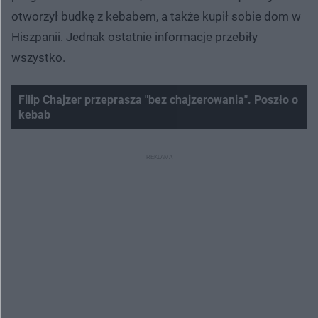
otworzył budkę z kebabem, a także kupił sobie dom w
Hiszpanii. Jednak ostatnie informacje przebiły
wszystko.
Filip Chajzer przeprasza "bez chajzerowania". Poszło o
kebab
Nie można odtworzyć wideo
Spróbuj ponownie