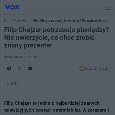
Rozrywka
Filip Chajzer potrzebuje pieniędzy? Nie uwierzycie, co chce
zrobić znany prezenter
Filip Chajzer potrzebuje pieniędzy?
Nie uwierzycie, co chce zrobić
znany prezenter
2024-06-13
23:59
Dodaj do Google
K.T.
Filip Chajzer to jedna z najbardziej znanych
telewizyjnych postaci ostatnich lat. A zarazem i