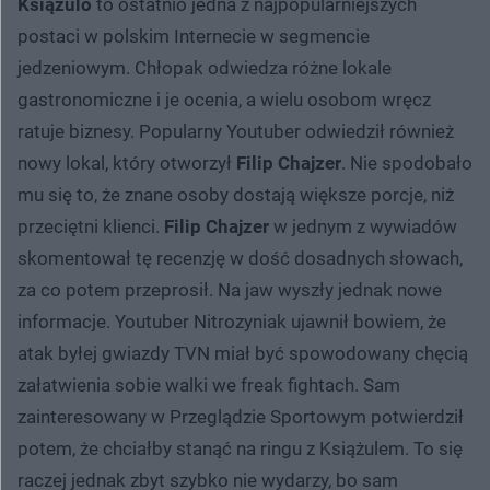
Książulo
to ostatnio jedna z najpopularniejszych
postaci w polskim Internecie w segmencie
jedzeniowym. Chłopak odwiedza różne lokale
gastronomiczne i je ocenia, a wielu osobom wręcz
ratuje biznesy. Popularny Youtuber odwiedził również
nowy lokal, który otworzył
Filip Chajzer
. Nie spodobało
mu się to, że znane osoby dostają większe porcje, niż
przeciętni klienci.
Filip Chajzer
w jednym z wywiadów
skomentował tę recenzję w dość dosadnych słowach,
za co potem przeprosił. Na jaw wyszły jednak nowe
informacje. Youtuber Nitrozyniak ujawnił bowiem, że
atak byłej gwiazdy TVN miał być spowodowany chęcią
załatwienia sobie walki we freak fightach. Sam
zainteresowany w Przeglądzie Sportowym potwierdził
potem, że chciałby stanąć na ringu z Książulem. To się
raczej jednak zbyt szybko nie wydarzy, bo sam