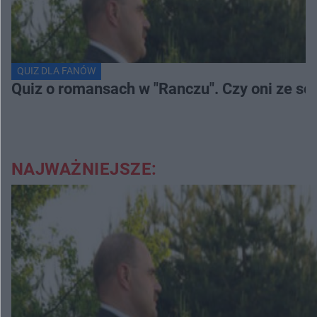
QUIZ DLA FANÓW
Quiz o romansach w "Ranczu". Czy oni ze s
NAJWAŻNIEJSZE: