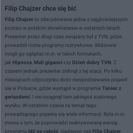
Filip Chajzer chce się bić
Filip Chajzer
to zdecydowanie jedna z najgłośniejszych
postaci w polskim showbiznesie w ostatnich latach.
Prezenter przez długi czas związany był z TVN, gdzie
prowadził różne programy rozrywkowe. Widzowie
mogli go oglądać m.in. w takich formatach,
jak
Hipnoza
,
Mali giganci
czy
Dzień dobry TVN
. Z
czasem jednak prezenter zniknął z tej stacji. Po kilku
miesiącach odpoczynku dość niespodziewanie pojawił
się w Polsacie, gdzie wystąpił w programie
Taniec z
gwiazdami
. I nie osiągnął tam jakiegoś szalonego
wyniku. W ostatnim czasie na temat tego
prowadzącego pojawia się wiele informacji. Była m.in.
mowa o tym, że poprowadzi reaktywowaną wersję
programu
Idź na całość
, niedawno zaś
Filip Chajzer