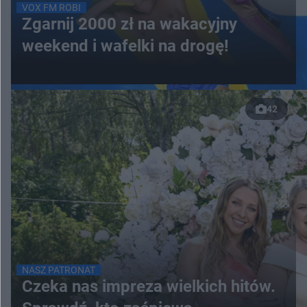
VOX FM ROBI
Zgarnij 2000 zł na wakacyjny
weekend i wafelki na drogę!
42
NASZ PATRONAT
Czeka nas impreza wielkich hitów.