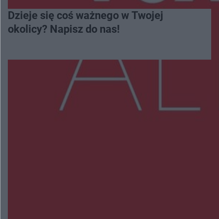
Dzieje się coś ważnego w Twojej
okolicy? Napisz do nas!
Więcej
NAJNOWSZE:
Wsola: Renault uderzyło w słup i stanął w
płomieniach. 49-latek trafił do szpitala
Zmiany i przesunięcia remontu bulwaru w
Gorzowie. Dlaczego?