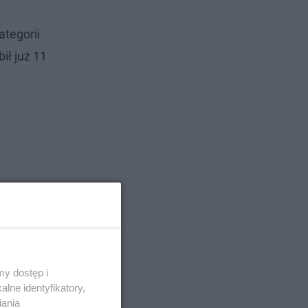
ategorii
ł już 11
y dostęp i
lne identyfikatory,
iania