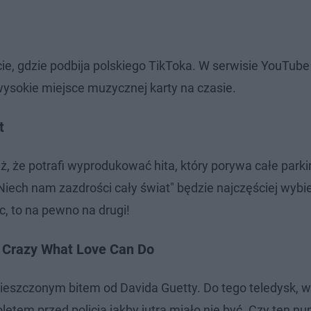
cie, gdzie podbija polskiego TikToka. W serwisie YouTube
wysokie miejsce muzycznej karty na czasie.
t
ż, że potrafi wyprodukować hita, który porywa całe parki
e "Niech nam zazdrości cały świat" będzie najczęściej wyb
, to na pewno na drugi!
- Crazy What Love Can Do
opieszczonym bitem od Davida Guetty. Do tego teledysk, 
oletem przed policją jakby jutra miało nie być. Czy ten n