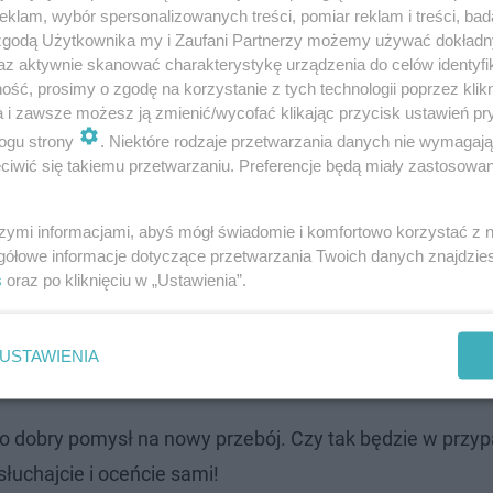
klam, wybór spersonalizowanych treści, pomiar reklam i treści, bad
 zgodą Użytkownika my i Zaufani Partnerzy możemy używać dokład
az aktywnie skanować charakterystykę urządzenia do celów identyfi
ść, prosimy o zgodę na korzystanie z tych technologii poprzez klikn
– podsumowanie
a i zawsze możesz ją zmienić/wycofać klikając przycisk ustawień pr
ogu strony
. Niektóre rodzaje przetwarzania danych nie wymagaj
iwić się takiemu przetwarzaniu. Preferencje będą miały zastosowanie
0 milionów wyświetleń w serwisie YouTube. To doskonale
łonie. Na imprezach i koncertach numer ten dosłownie 
szymi informacjami, abyś mógł świadomie i komfortowo korzystać z
gółowe informacje dotyczące przetwarzania Twoich danych znajdzi
s
oraz po kliknięciu w „Ustawienia”.
y Pawelca na przebój wakacji 2022
USTAWIENIA
 to dobry pomysł na nowy przebój. Czy tak będzie w przy
uchajcie i oceńcie sami!