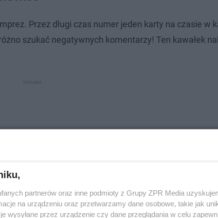
prez. Przez długi czas numer jeden karty na czasie w k
różno szukać negatywnych komentarzy! Ten kawałek nabi
niku,
fanych partnerów oraz inne podmioty z Grupy ZPR Media uzyskujem
cje na urządzeniu oraz przetwarzamy dane osobowe, takie jak unika
je wysyłane przez urządzenie czy dane przeglądania w celu zapewn