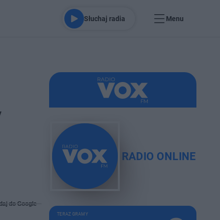
Słuchaj radia
Menu
y
RADIO ONLINE
daj do Google
TERAZ GRAMY