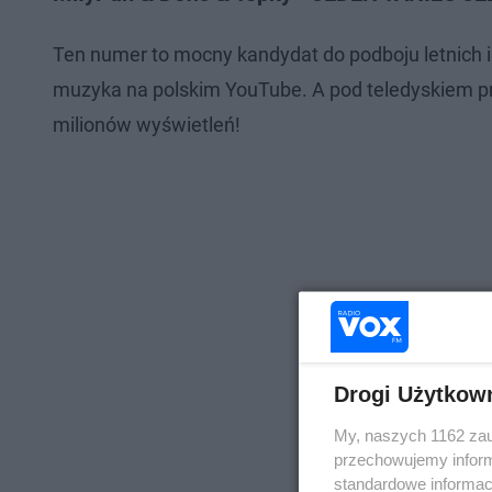
Ten numer to mocny kandydat do podboju letnich im
muzyka na polskim YouTube. A pod teledyskiem p
milionów wyświetleń!
Drogi Użytkow
My, naszych 1162 zau
przechowujemy informa
standardowe informac