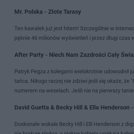
Mr. Polska - Złote Tarasy
Ten kawałek już jest hitem! Szczególnie w interne
pęknie 46 milionów wyświetleń i przez długi czas 
After Party - Niech Nam Zazdrości Cały Świa
Patryk Pegza z kolegami wielokrotnie udowodnił ju
tańca. Nikogo raczej nie zdziwi jeśli się okaże, ż
numerem na weselach. Jeśli nie na pierwszy taniec
David Guetta & Becky Hill & Ella Henderson 
Doskonałe wokale Becky Hill i Elli Henderson z d
nie brakuje słońca, a piękne kobiety uciekają kabri