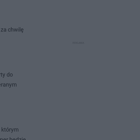
 za chwilę
rty do
ieranym
w którym
umer będzie