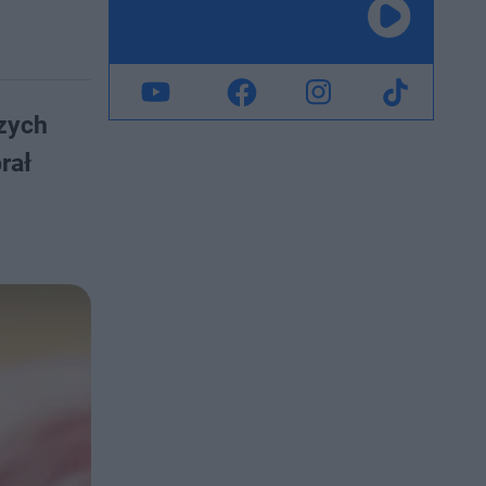
szych
rał