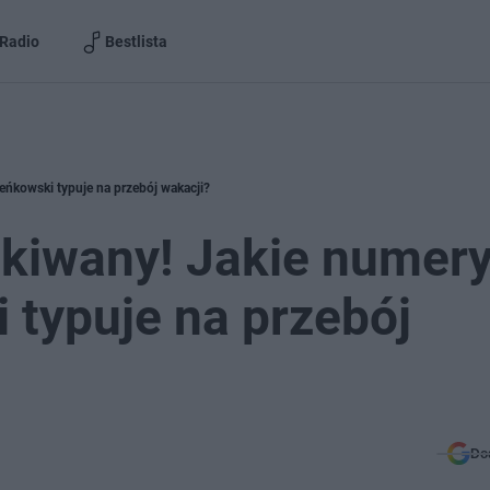
Radio
Bestlista
eńkowski typuje na przebój wakacji?
ukiwany! Jakie numer
 typuje na przebój
Do