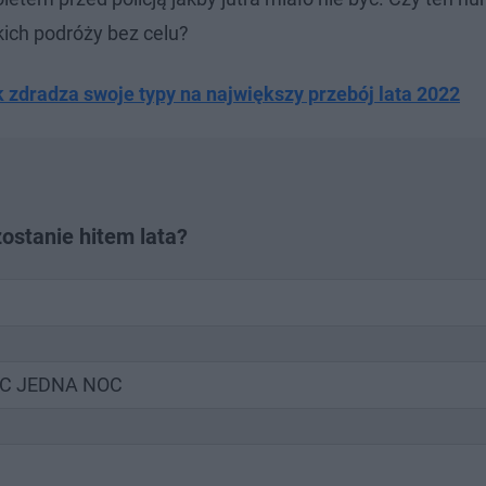
ich podróży bez celu?
k zdradza swoje typy na największy przebój lata 2022
ostanie hitem lata?
IEC JEDNA NOC