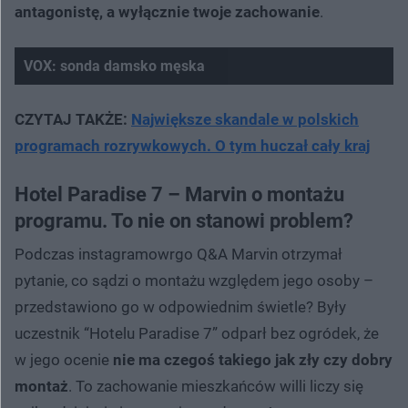
antagonistę, a wyłącznie twoje zachowanie
.
VOX: sonda damsko męska
CZYTAJ TAKŻE:
Największe skandale w polskich
programach rozrywkowych. O tym huczał cały kraj
Hotel Paradise 7 – Marvin o montażu
programu. To nie on stanowi problem?
Podczas instagramowrgo Q&A Marvin otrzymał
pytanie, co sądzi o montażu względem jego osoby –
przedstawiono go w odpowiednim świetle? Były
uczestnik “Hotelu Paradise 7” odparł bez ogródek, że
w jego ocenie
nie ma czegoś takiego jak zły czy dobry
montaż
. To zachowanie mieszkańców willi liczy się