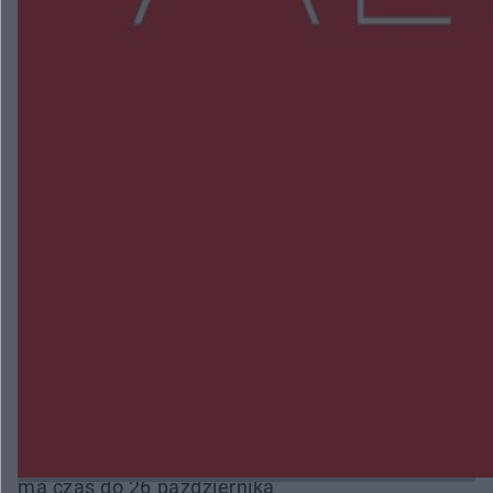
NAJNOWSZE:
Trwa walka z nosówką w schronisku. Są
śmiertelne przypadki. Uruchomiono zbiórkę!
Radom Music Camp 2026. Trzy dni koncertów i
wydarzeń w różnych częściach miasta
Przeglądy, których nie było. Korupcja i
fałszowanie dokumentów!
Beach Ball Radom na Borkach. Turniej otworzy
nowe boiska dla mieszkańców
Śledztwo w „Drzewnej” przedłużone. Prokuratura
ma czas do 26 października