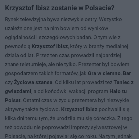
Krzysztof Ibisz zostanie w Polsacie?
Rynek telewizyjna bywa niezwykle ostry. Wszystko
uzależnione jest na nim bowiem od wyników
oglądalności i szczegółowych badań. O tym wie z
pewnością
Krzysztof Ibisz
, który w branży medialnej
działa od lat. Przez ten czas prowadził najbardziej
znane teleturnieje, ale nie tylko. Prezenter był bowiem
gospodarzem takich formatów, jak
Gra w ciemno
,
Bar
czy
Życiowa szansa
. Od kilku lat prowadzi też
Taniec z
gwiazdami
, a od końcówki wakacji program
Halo tu
Polsat
. Ostatni czas w życiu prezentera był niezwykle
aktywny także życiowo.
Krzysztof Ibisz
pochwalił się
kilka dni temu tym, że urodziła mu się córeczka. Z tego
też powodu nie poprowadzi imprezy sylwestrowej w
Polsacie, na której pojawiał się co roku. Na tym jednak