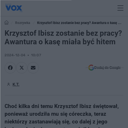
Rozrywka
Krzysztof Ibisz zostanie bez pracy? Awantura o kasę miała
być hitem
Krzysztof Ibisz zostanie bez pracy?
Awantura o kasę miała być hitem
2024-12-04
10:07
Dodaj do Google
K.T.
Choć kilka dni temu Krzysztof Ibisz świętował,
ponieważ urodziła mu się córeczka, teraz
niektórzy zastanawiają się, co dalej z jego