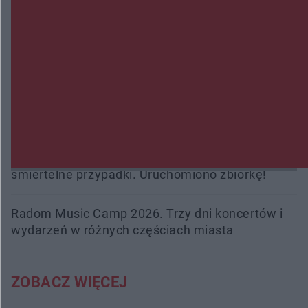
Gorzowie. Dlaczego?
Policjanci z Przysuchy odnaleźli ciało 40-letniej
kobiety. Dwie osoby usłyszały zarzut zabójstwa
Burze sparaliżowały region. Strażacy
interweniowali 58 razy
Trwa walka z nosówką w schronisku. Są
śmiertelne przypadki. Uruchomiono zbiórkę!
Radom Music Camp 2026. Trzy dni koncertów i
wydarzeń w różnych częściach miasta
ZOBACZ WIĘCEJ