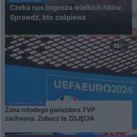
NASZ PATRONAT
Czeka nas impreza wielkich hitów.
Sprawdź, kto zaśpiewa
27
DZIENNIKARZ TVP
Żona młodego gwiazdora TVP
zachwyca. Zobacz te ZDJĘCIA