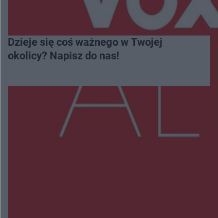
Dzieje się coś ważnego w Twojej
okolicy? Napisz do nas!
Więcej
NAJNOWSZE:
Wsola: Renault uderzyło w słup i stanął w
płomieniach. 49-latek trafił do szpitala
Zmiany i przesunięcia remontu bulwaru w