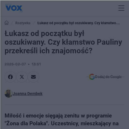
Rozrywka
Łukasz od początku był oszukiwany. Czy kłamstwo
Pauliny przekreśli ich znajomość?
Łukasz od początku był
oszukiwany. Czy kłamstwo Pauliny
przekreśli ich znajomość?
2025-02-07
13:51
Dodaj do Google
Joanna Dembek
Miłość i emocje sięgają zenitu w programie
"Żona dla Polaka". Uczestnicy, mieszkający na