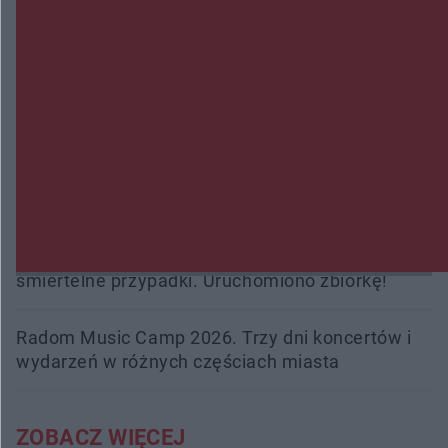
Zmiany i przesunięcia remontu bulwaru w
Gorzowie. Dlaczego?
Policjanci z Przysuchy odnaleźli ciało 40-letniej
kobiety. Dwie osoby usłyszały zarzut zabójstwa
Burze sparaliżowały region. Strażacy
interweniowali 58 razy
Trwa walka z nosówką w schronisku. Są
śmiertelne przypadki. Uruchomiono zbiórkę!
Radom Music Camp 2026. Trzy dni koncertów i
wydarzeń w różnych częściach miasta
ZOBACZ WIĘCEJ