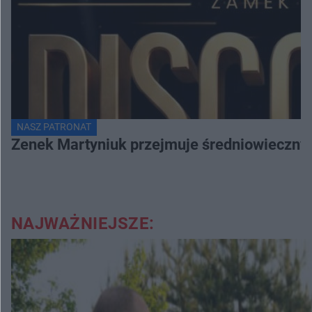
NASZ PATRONAT
Zenek Martyniuk przejmuje średniowieczny 
NAJWAŻNIEJSZE: