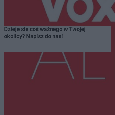
Dzieje się coś ważnego w Twojej
okolicy? Napisz do nas!
Więcej
NAJNOWSZE:
Wsola: Renault uderzyło w słup i stanął w
płomieniach. 49-latek trafił do szpitala