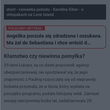
short - ramowka polsatu - Karolina Gilon - o
chłopakach na Love Island
Nie można odtworzyć wideo
Spróbuj ponownie
POLECANY ARTYKUŁ:
Angelika poczuła się zdradzona i oszukana.
Ma żal do Sebastiana i chce wrócić d…
Kłamstwo czy niewinna pomyłka?
35-letni Łukasz, na co dzień pracownik agencji
ubezpieczeniowej, nie spodziewał się, że jego
znajomość z Pauliną rozpoczęła się od nieprawdy.
Kobieta przyznała, że w liście, który wysłała na
początku programu, podała fałszywy wiek. Zamiast
swojej rzeczywistej liczby lat, zadeklarowała 29.