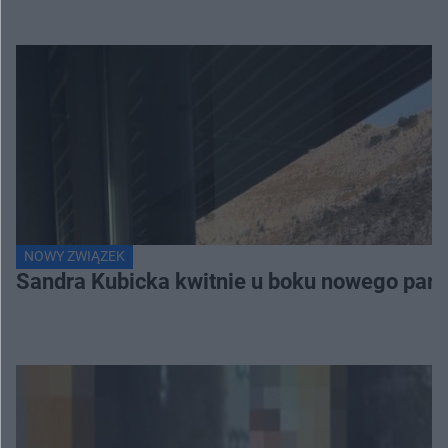
NOWY ZWIĄZEK
Sandra Kubicka kwitnie u boku nowego part