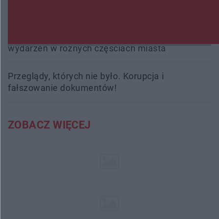
śmiertelne przypadki. Uruchomiono zbiórkę!
Radom Music Camp 2026. Trzy dni koncertów i
wydarzeń w różnych częściach miasta
Przeglądy, których nie było. Korupcja i
fałszowanie dokumentów!
ZOBACZ WIĘCEJ