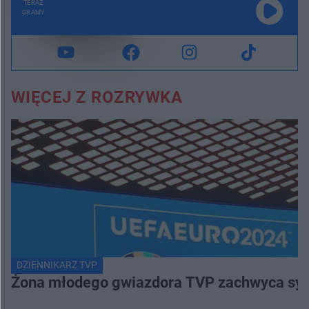
TERAZ
GRAMY
WIĘCEJ Z ROZRYWKA
DZIENNIKARZ TVP
Żona młodego gwiazdora TVP zachwyca sylwe