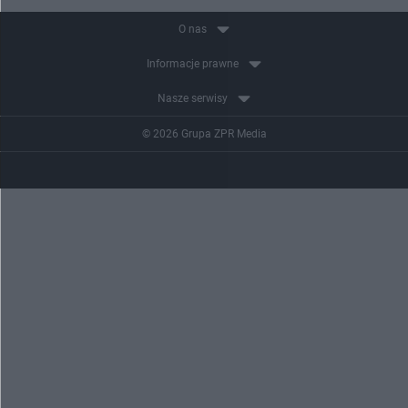
O nas
Informacje prawne
Nasze serwisy
© 2026 Grupa ZPR Media