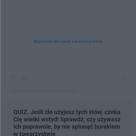
Wyświetl ten post na Instagramie
QUIZ. Jeśli źle użyjesz tych słów, czeka
Post udostępniony przez Małgorzata Rozenek-Majdan
Cię wielki wstyd! Sprawdź, czy używasz
(@m_rozenek)
ich poprawnie, by nie spłonąć burakiem
w towarzystwie