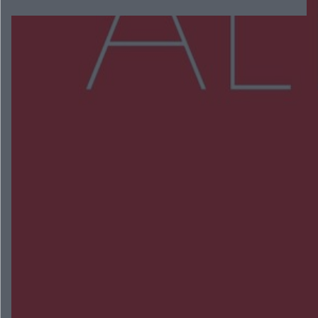
Więcej
NAJNOWSZE:
Zmiany i przesunięcia remontu bulwaru w
Gorzowie. Dlaczego?
Policjanci z Przysuchy odnaleźli ciało 40-letniej
kobiety. Dwie osoby usłyszały zarzut zabójstwa
Burze sparaliżowały region. Strażacy
interweniowali 58 razy
Trwa walka z nosówką w schronisku. Są