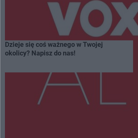
Dzieje się coś ważnego w Twojej
okolicy? Napisz do nas!
Więcej
NAJNOWSZE:
Dominik Hołuj na Olszynce Grochowskiej. 17-
latek odwiedził zaplecze PKP Intercity