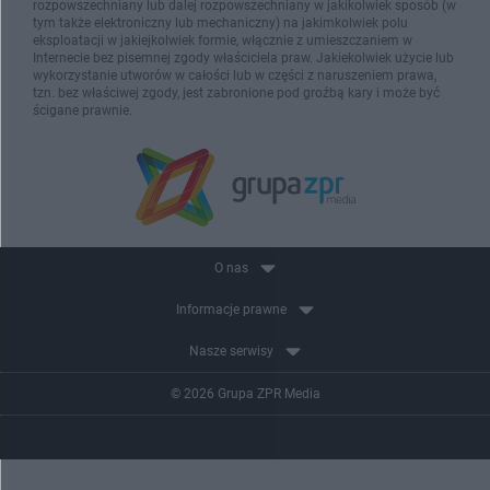
rozpowszechniany lub dalej rozpowszechniany w jakikolwiek sposób (w
tym także elektroniczny lub mechaniczny) na jakimkolwiek polu
eksploatacji w jakiejkolwiek formie, włącznie z umieszczaniem w
Internecie bez pisemnej zgody właściciela praw. Jakiekolwiek użycie lub
wykorzystanie utworów w całości lub w części z naruszeniem prawa,
tzn. bez właściwej zgody, jest zabronione pod groźbą kary i może być
ścigane prawnie.
O nas
Informacje prawne
Nasze serwisy
© 2026 Grupa ZPR Media