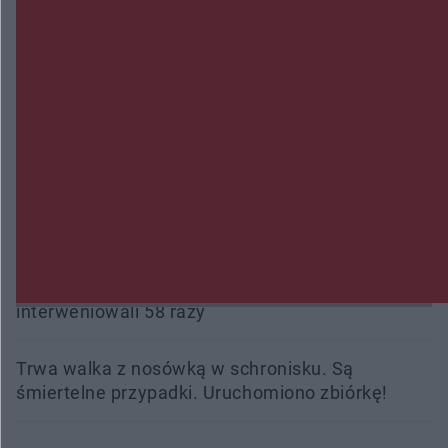
Wsola: Renault uderzyło w słup i stanął w
płomieniach. 49-latek trafił do szpitala
Zmiany i przesunięcia remontu bulwaru w
Gorzowie. Dlaczego?
Policjanci z Przysuchy odnaleźli ciało 40-letniej
kobiety. Dwie osoby usłyszały zarzut zabójstwa
Burze sparaliżowały region. Strażacy
interweniowali 58 razy
Trwa walka z nosówką w schronisku. Są
śmiertelne przypadki. Uruchomiono zbiórkę!