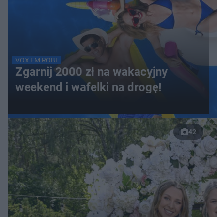
VOX FM ROBI
Zgarnij 2000 zł na wakacyjny
weekend i wafelki na drogę!
42