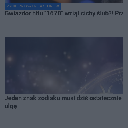
ŻYCIE PRYWATNE AKTORÓW
Gwiazdor hitu "1670" wziął cichy ślub?! Pr
Jeden znak zodiaku musi dziś ostatecznie o
ulgę