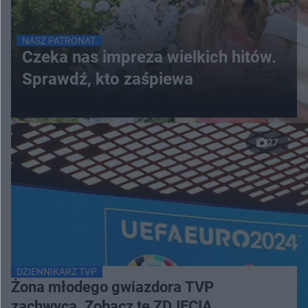
NASZ PATRONAT
Czeka nas impreza wielkich hitów.
Sprawdź, kto zaśpiewa
27
DZIENNIKARZ TVP
Żona młodego gwiazdora TVP
zachwyca. Zobacz te ZDJĘCIA