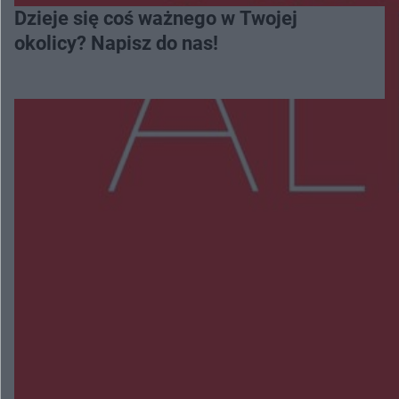
Dzieje się coś ważnego w Twojej
okolicy? Napisz do nas!
Więcej
NAJNOWSZE:
Zmiany i przesunięcia remontu bulwaru w
Gorzowie. Dlaczego?
Policjanci z Przysuchy odnaleźli ciało 40-letniej
kobiety. Dwie osoby usłyszały zarzut zabójstwa