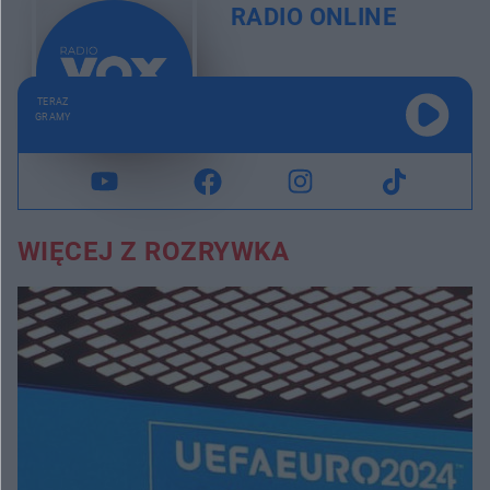
RADIO ONLINE
Rafał pyta Patryka: zostajemy razem i walczymy, czy zamykamy ten rozdział na zawsze? KOCHAJ ALBO RZUCAJ
7:37
Grzesiek w końcu wrócił do domu, którego... już nie ma. KOCHAJ ALBO RZUCAJ
8:54
TERAZ
GRAMY
Żona Dawida uważa, że ją zdradza, bo miał w telefonie "wymowne wiadomości". KOCHAJ ALBO RZUCAJ
9:20
Dziewczyna po 4 latach zostawiła Olafa bez powodu. Czy na pewno bez? KOCHAJ ALBO RZUCAJ
9:22
WIĘCEJ Z ROZRYWKA
Podczas próby pomocy Ani, dla Wojtka stałem się botem. KOCHAJ ALBO RZUCAJ
9:34
Igę poleciła Kamilowi koleżanka jako świetną partnerkę na wesele. Już wiadomo, że nigdzie z nim nie pójdzie. KOCHAJ ALBO RZUCAJ
9:37
Czy kłamstwa to jedyne grzechy Sebastiana wobec Kasi? KOCHAJ ALBO RZUCAJ
8:37
Marek ranił Iwonę głupimi tekstami. KOCHAJ ALBO RZUCAJ
8:45
Hubert wyprowadził się w grudniu, a na wigilię wpadł na 2 godziny... KOCHAJ ALBO RZUCAJ
8:59