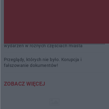
Burze sparaliżowały region. Strażacy
interweniowali 58 razy
Trwa walka z nosówką w schronisku. Są
śmiertelne przypadki. Uruchomiono zbiórkę!
Radom Music Camp 2026. Trzy dni koncertów i
wydarzeń w różnych częściach miasta
Przeglądy, których nie było. Korupcja i
fałszowanie dokumentów!
ZOBACZ WIĘCEJ