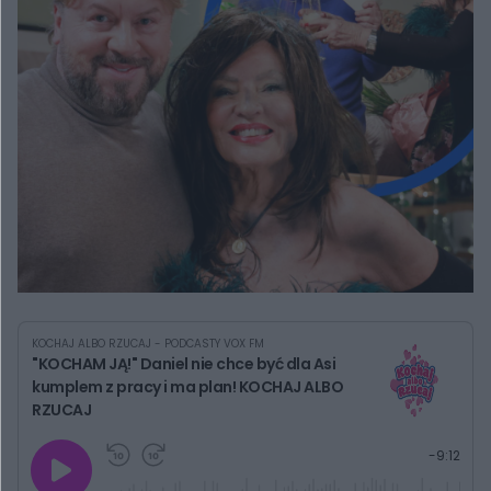
KOCHAJ ALBO RZUCAJ - PODCASTY VOX FM
"KOCHAM JĄ!" Daniel nie chce być dla Asi
kumplem z pracy i ma plan! KOCHAJ ALBO
RZUCAJ
G
P
P
P
-
9:12
r
r
r
o
a
z
z