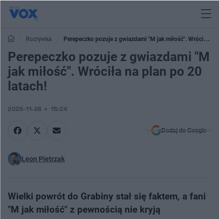
Rozrywka
Perepeczko pozuje z gwiazdami "M jak miłość". Wróciła na
plan po 20 latach!
Perepeczko pozuje z gwiazdami "M
jak miłość". Wróciła na plan po 20
latach!
2025-11-28
15:24
Dodaj do Google
Leon Pietrzak
Wielki powrót do Grabiny stał się faktem, a fani
"M jak miłość" z pewnością nie kryją