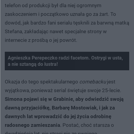
telefon od produkcji był dla niej ogromnym
zaskoczeniem i początkowo uznała go za żart. To
dowód, jak bardzo fani serialu tęsknili za barwną matką
Stefana, zakładając nawet specjalne strony w
internecie z prośbą o jej powrót.
Agnieszka Perepeczko radzi facetom. Ostrygi w usta,
a nie sztangą do lustra!
Okazja do tego spektakularnego
comebacku
jest
wyjątkowa, ponieważ serial świętuje swoje 25-lecie.
Simona pojawi się w Grabinie, aby odwiedzić swoją
dawną przyjaciółkę, Barbarę Mostowiak, i jak za
dawnych lat wprowadzić do jej życia odrobinę
radosnego zamieszania
. Postać, choć starsza o
dwadzieścia lat, nie straci nic ze swojego