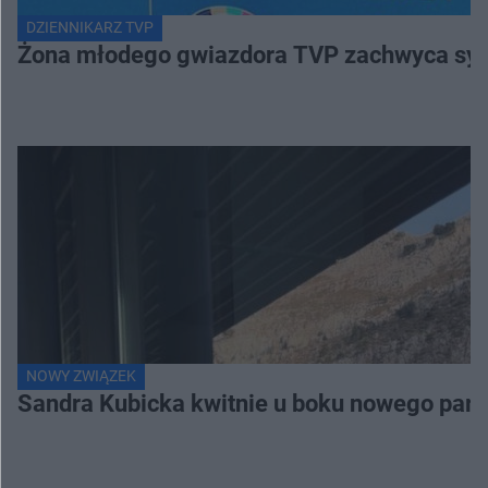
Piotr wchodził na strony z filmami dla dorosłych. Maria mówi dość! KOCHAJ ALBO RZUCAJ
9:32
DZIENNIKARZ TVP
Żona młodego gwiazdora TVP zachwyca sylwe
Zygmunt oszukał Dorotę i zniknął! KOCHAJ ALBO RZUCAJ
8:16
Sylwię i Pawła łączą już tylko cztery ściany. A może nie jest jeszcze za późno? KOCHAJ ALBO RZUCAJ
8:10
NOWY ZWIĄZEK
Sandra Kubicka kwitnie u boku nowego part