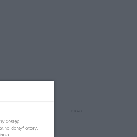
y dostęp i
lne identyfikatory,
iania