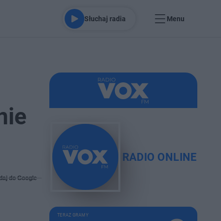
Słuchaj radia
Menu
nie
RADIO ONLINE
daj do Google
TERAZ GRAMY