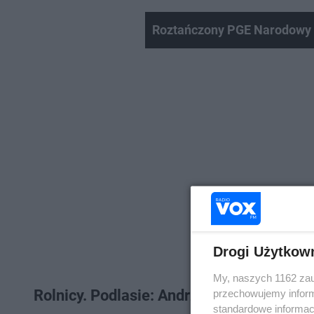
Roztańczony PGE Narodowy 
Drogi Użytkow
My, naszych 1162 zau
Rolnicy. Podlasie: Andrzej z Plutycz kry
przechowujemy informa
standardowe informac