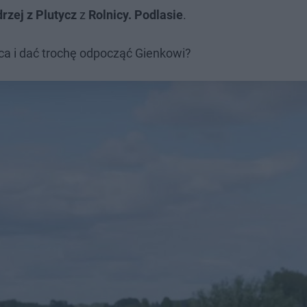
rzej z Plutycz
z
Rolnicy. Podlasie
.
rca i dać trochę odpocząć Gienkowi?