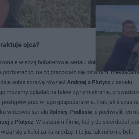
traktuje ojca?
doskonale wiedzą bohaterowie serialu dokumentalnego
Rol
 pozbierać to, na co pracowało się ostatnimi miesiącami
 zdaje sobie sprawę również
Andrzej z Plutycz
z serialu
rego możemy oglądać na telewizyjnym ekranie, prowadzi 
i z postępów prac w jego gospodarstwie. I tak jakiś czas 
ku widzowie serialu
Rolnicy. Podlasie
je pochwalili, co ni
zej z Plutycz
. W ostatnim filmie, który do sieci dodał jed
iął się z kolei za kukurydzę. I tu już tak miło nie było.