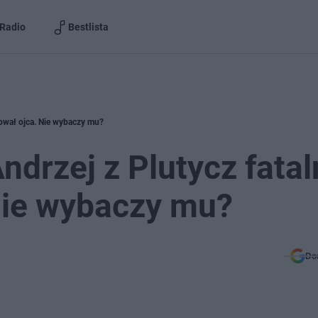
Radio
Bestlista
ktował ojca. Nie wybaczy mu?
Andrzej z Plutycz fatal
Nie wybaczy mu?
Do