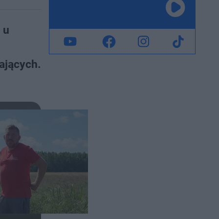
 u
ających.