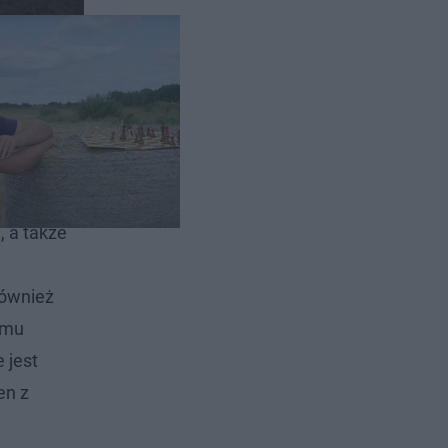
nicy.
, a także
również
temu
e jest
en z