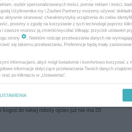
klam, wybór spersonalizowanych treści, pomiar reklam i treści, bad
 całą rodzinę z Plutycz.
Andrzej z Plutycz
wielokrotnie 
 zgodą Użytkownika my i Zaufani Partnerzy możemy używać dokład
az aktywnie skanować charakterystykę urządzenia do celów identyfi
i ojcem Gienkiem. Ojcem, który jak wiemy z telewizyjn
ść, prosimy o zgodę na korzystanie z tych technologii poprzez klikn
ię oszczędzać. Mimo to Gienek z
Rolnicy. Podlasie
nie si
a i zawsze możesz ją zmienić/wycofać klikając przycisk ustawień pr
łaśnie za to ostatnio pod filmem ze zbiorami kukurydzy
ogu strony
. Niektóre rodzaje przetwarzania danych nie wymagaj
iwić się takiemu przetwarzaniu. Preferencje będą miały zastosowanie
k powinien bowiem odpoczywać, a nie brać się za ciężką
szymi informacjami, abyś mógł świadomie i komfortowo korzystać z
Andrzej,oszczędzaj ojca
gółowe informacje dotyczące przetwarzania Twoich danych znajdzi
s
oraz po kliknięciu w „Ustawienia”.
sie zmarnuje nie jest dosuszona.A ojca katuje
i
USTAWIENIA
e kogoś do takiej roboty ojciec już nie ma 20