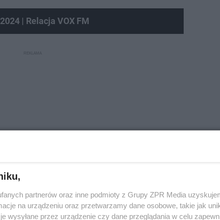
2024 | Relacja VOX FM
niku,
fanych partnerów oraz inne podmioty z Grupy ZPR Media uzyskujem
tykowany przez internautów
cje na urządzeniu oraz przetwarzamy dane osobowe, takie jak unika
je wysyłane przez urządzenie czy dane przeglądania w celu zapewn