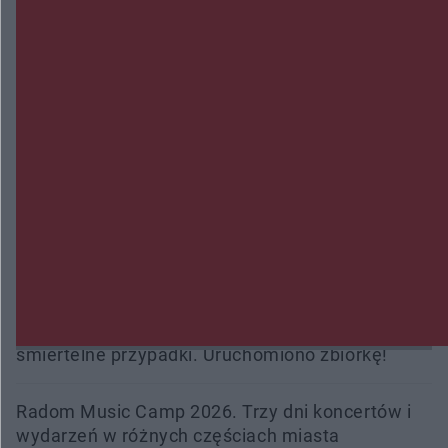
Wsola: Renault uderzyło w słup i stanął w
płomieniach. 49-latek trafił do szpitala
Zmiany i przesunięcia remontu bulwaru w
Gorzowie. Dlaczego?
Policjanci z Przysuchy odnaleźli ciało 40-letniej
kobiety. Dwie osoby usłyszały zarzut zabójstwa
Burze sparaliżowały region. Strażacy
interweniowali 58 razy
Trwa walka z nosówką w schronisku. Są
śmiertelne przypadki. Uruchomiono zbiórkę!
Radom Music Camp 2026. Trzy dni koncertów i
wydarzeń w różnych częściach miasta