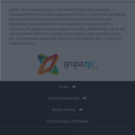
Żaden utwór zamieszczony w serwisie nie może być powielany i
rozpowszechniany lub dalej rozpowszechniany w jakikolwiek sposób (w
tym także elektroniczny lub mechaniczny) na jakimkolwiek polu
eksploatacji w jakiejkolwiek formie, włącznie z umieszczaniem w
Internecie bez pisemnej zgody właściciela praw. Jakiekolwiek użycie lub
wykorzystanie utworów w całości lub w części z naruszeniem prawa,
tzn. bez właściwej zgody, jest zabronione pod groźbą kary i może być
ścigane prawnie.
O nas
Informacje prawne
Nasze serwisy
© 2026 Grupa ZPR Media