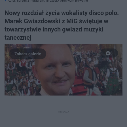
Autor: screen z Instagram/@roxaok/ Archiwum prywatne
Nowy rozdział życia wokalisty disco polo.
Marek Gwiazdowski z MiG świętuje w
towarzystwie innych gwiazd muzyki
tanecznej
8