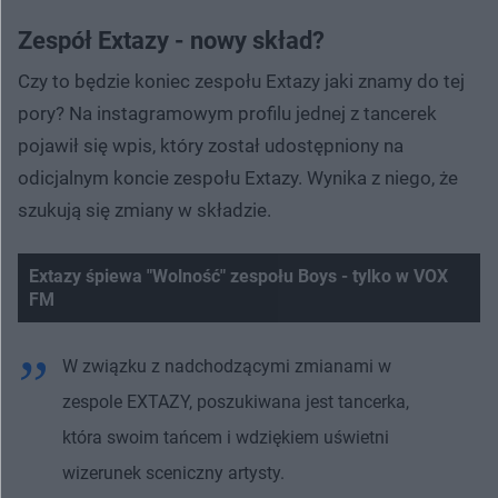
Zespół Extazy - nowy skład?
Czy to będzie koniec zespołu Extazy jaki znamy do tej
pory? Na instagramowym profilu jednej z tancerek
pojawił się wpis, który został udostępniony na
odicjalnym koncie zespołu Extazy. Wynika z niego, że
szukują się zmiany w składzie.
Extazy śpiewa "Wolność" zespołu Boys - tylko w VOX
FM
Nie można odtworzyć wideo
Spróbuj ponownie
W związku z nadchodzącymi zmianami w
zespole EXTAZY, poszukiwana jest tancerka,
która swoim tańcem i wdziękiem uświetni
wizerunek sceniczny artysty.