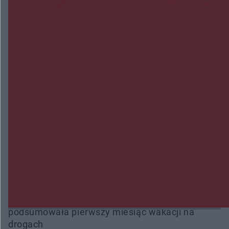
NAJNOWSZE:
Radom Music Camp 2026. Trzy dni koncertów i
wydarzeń w różnych częściach miasta
Przeglądy, których nie było. Korupcja i
fałszowanie dokumentów!
Beach Ball Radom na Borkach. Turniej otworzy
nowe boiska dla mieszkańców
Śledztwo w „Drzewnej” przedłużone. Prokuratura
ma czas do 26 października
16 ofiar i 191 wypadków. Mazowiecka policja
podsumowała pierwszy miesiąc wakacji na
drogach