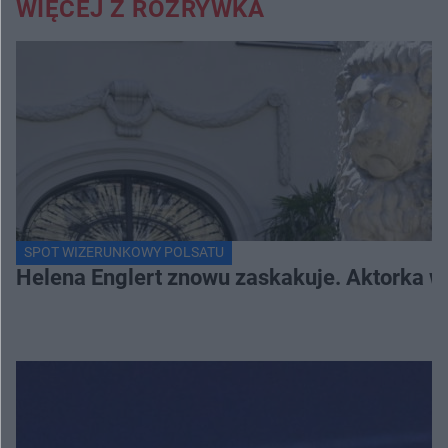
WIĘCEJ Z ROZRYWKA
SPOT WIZERUNKOWY POLSATU
Helena Englert znowu zaskakuje. Aktorka w