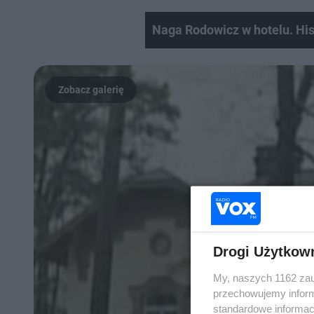
Naga Rodowicz w hotelu. His
Drogi Użytkow
My, naszych 1162 zau
przechowujemy informa
standardowe informac