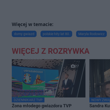
domy gwiazd
polskie hity lat 80.
Maryla Rodowicz
WIĘCEJ Z ROZRYWKA
27
DZIENNIKARZ TVP
NOWY ZWIĄ
Żona młodego gwiazdora TVP
Sandra Ku