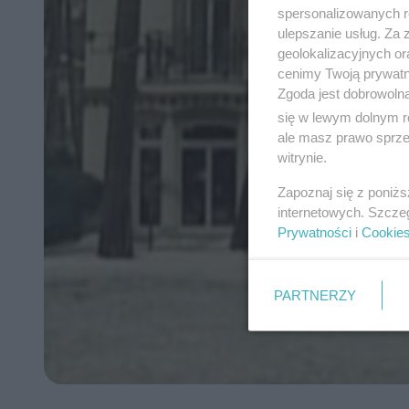
spersonalizowanych re
ulepszanie usług. Za
geolokalizacyjnych or
cenimy Twoją prywatno
Zgoda jest dobrowoln
się w lewym dolnym r
ale masz prawo sprzec
witrynie.
Zapoznaj się z poniż
internetowych. Szcze
Prywatności
i
Cookie
PARTNERZY