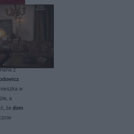
ją
znana z
odowicz
 mieszka w
le, a
ać, że
dom
czcie