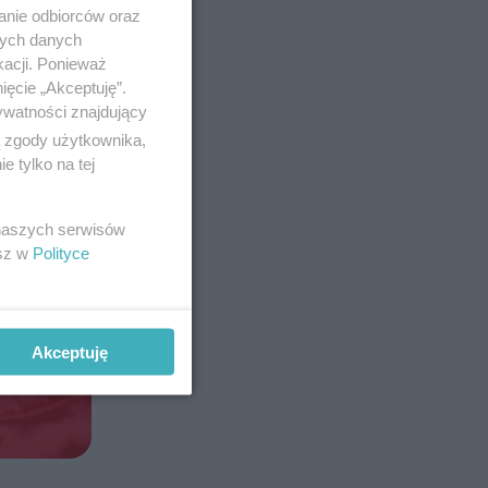
anie odbiorców oraz
nych danych
kacji. Ponieważ
ięcie „Akceptuję”.
ywatności znajdujący
ą zgody użytkownika,
 tylko na tej
 naszych serwisów
esz w
Polityce
Akceptuję