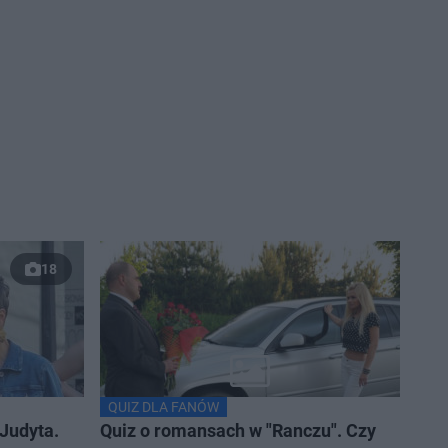
18
QUIZ DLA FANÓW
Judyta.
Quiz o romansach w "Ranczu". Czy