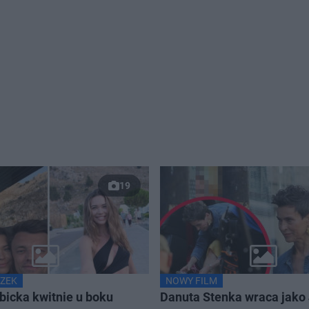
19
ZEK
NOWY FILM
bicka kwitnie u boku
Danuta Stenka wraca jako 