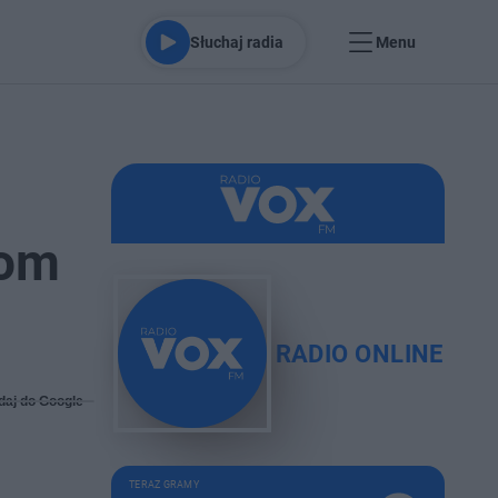
Słuchaj radia
Menu
dom
RADIO ONLINE
daj do Google
TERAZ GRAMY