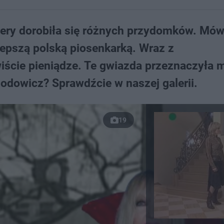
iery dorobiła się różnych przydomków. Mówi
jlepszą polską piosenkarką. Wraz z
ście pieniądze. Te gwiazda przeznaczyła m
dowicz? Sprawdźcie w naszej galerii.
19