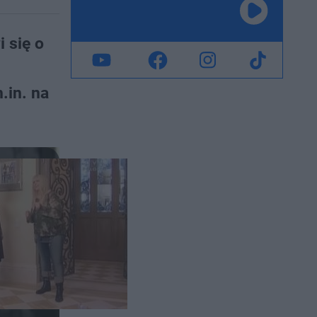
 się o
.in. na