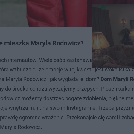
e mieszka Maryla Rodowicz?
ch internautów. Wiele osób zastanawia się, jak mieszka
która wzbudza duże emocje w tej kwestii jest wokalistka 
zka Maryla Rodowicz i jak wygląda jej dom?
Dom Maryli R
ymy do środka od razu wyczujemy przepych. Piosenkarka
Rodowicz możemy dostrzec bogate zdobienia, piękne meb
woje wnętrza m.in. na swoim Instagramie. Trzeba przyzn
aprawdę ogromne wrażenie. Przekonajcie się sami i zoba
a Maryla Rodowicz.