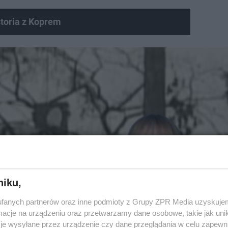
toria z Koprem
niku,
fanych partnerów oraz inne podmioty z Grupy ZPR Media uzyskujem
cje na urządzeniu oraz przetwarzamy dane osobowe, takie jak unika
je wysyłane przez urządzenie czy dane przeglądania w celu zapewn