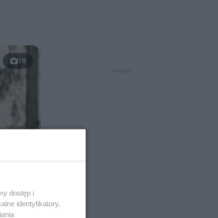
19
y dostęp i
lne identyfikatory,
iania