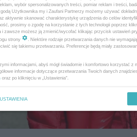
klam, wybór spersonalizowanych treści, pomiar reklam i treści, bad
 zgodą Użytkownika my i Zaufani Partnerzy możemy używać dokład
az aktywnie skanować charakterystykę urządzenia do celów identyfi
ść, prosimy o zgodę na korzystanie z tych technologii poprzez klikn
a i zawsze możesz ją zmienić/wycofać klikając przycisk ustawień pr
ogu strony
. Niektóre rodzaje przetwarzania danych nie wymagaj
iwić się takiemu przetwarzaniu. Preferencje będą miały zastosowanie
szymi informacjami, abyś mógł świadomie i komfortowo korzystać z
gółowe informacje dotyczące przetwarzania Twoich danych znajdzi
s
oraz po kliknięciu w „Ustawienia”.
USTAWIENIA