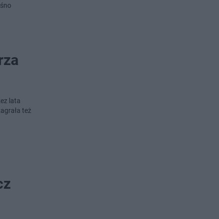
ośno
rza
ez lata
zagrała też
cz