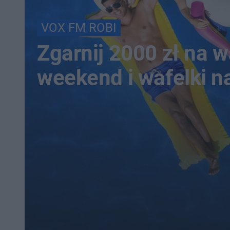
VOX FM ROBI
Zgarnij 2000 zł na 
weekend i wafelki n