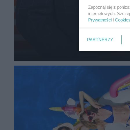
Zapoznaj się z poniż
internetowych. Szcze
Prywatności
i
Cookie
PARTNERZY