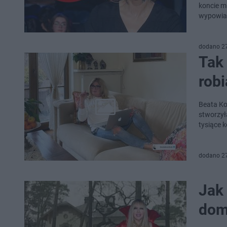
koncie m
wypowiad
dodano 2
Tak
robi
Beata Ko
stworzył
tysiące 
dodano 2
Jak
dom