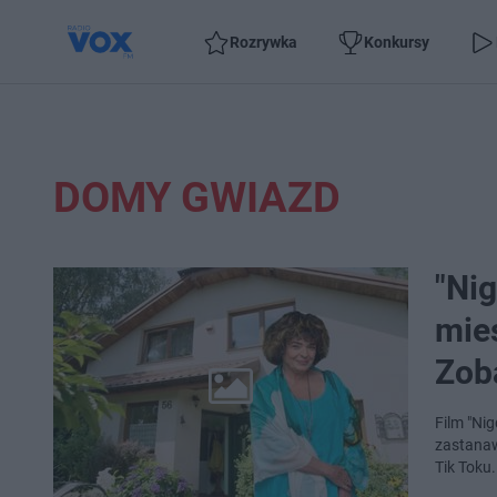
Rozrywka
Konkursy
DOMY GWIAZD
"Nig
mie
Zob
Film "Ni
zastanawi
Tik Toku.