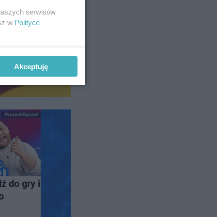
 naszych serwisów
esz w
Polityce
Akceptuję
ź do gry i
o