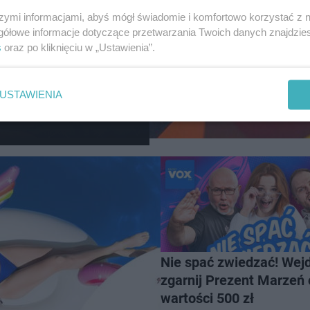
szymi informacjami, abyś mógł świadomie i komfortowo korzystać z
gółowe informacje dotyczące przetwarzania Twoich danych znajdzi
s
oraz po kliknięciu w „Ustawienia”.
USTAWIENIA
Nie spać zwiedzać! Wejd
zgarnij Prezent Marzeń 
wartości 500 zł