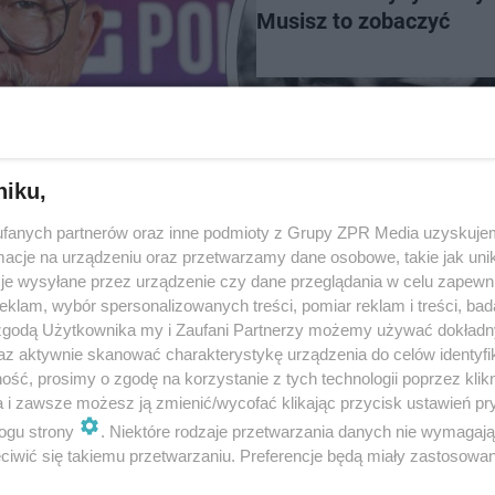
Musisz to zobaczyć
 zmarłych
niku,
 plan
fanych partnerów oraz inne podmioty z Grupy ZPR Media uzyskujem
cje na urządzeniu oraz przetwarzamy dane osobowe, takie jak unika
je wysyłane przez urządzenie czy dane przeglądania w celu zapewn
klam, wybór spersonalizowanych treści, pomiar reklam i treści, bad
 zgodą Użytkownika my i Zaufani Partnerzy możemy używać dokład
az aktywnie skanować charakterystykę urządzenia do celów identyfi
ść, prosimy o zgodę na korzystanie z tych technologii poprzez klikn
a i zawsze możesz ją zmienić/wycofać klikając przycisk ustawień pr
ogu strony
. Niektóre rodzaje przetwarzania danych nie wymagaj
ECHA PO FINALE
iwić się takiemu przetwarzaniu. Preferencje będą miały zastosowanie
Zwycięzcy "Love Island" w ogniu
krytyki. Internauci są wś