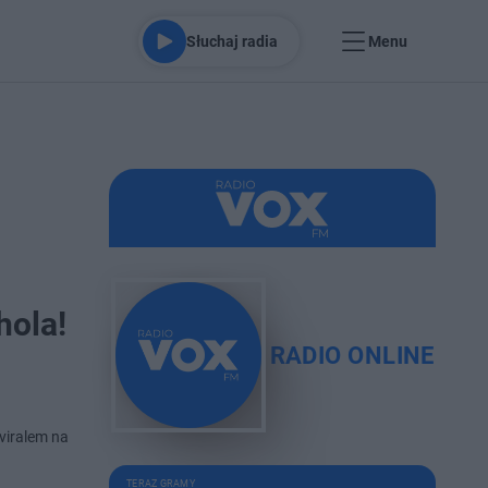
Słuchaj radia
Menu
hola!
RADIO ONLINE
 viralem na
TERAZ GRAMY