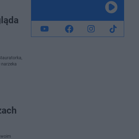
gląda
stauratorka,
e narzeka
zach
 swoim