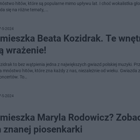
nóstwo hitów, które są popularne mimo upływu lat. I choć wokalistka gł
a się na różne tematy, …
7-5-2024
 mieszka Beata Kozidrak. Te wnęt
ą wrażenie!
zidrak to bez wątpienia jedna z największych gwiazd polskiej muzyki. Prz
a mnóstwo hitów, które zna każdy z nas, niezależnie od wieku. Gwiazda 
koncertów. To…
7-5-2024
 mieszka Maryla Rodowicz? Zoba
 znanej piosenkarki