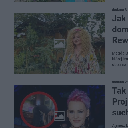
dodano 3-
Jak
dom
Rew
Magda Ge
której k
obecnie 
dodano 2
Tak
Proj
such
Agnieszk