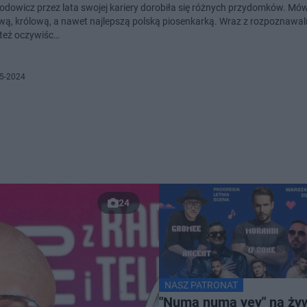
odowicz przez lata swojej kariery dorobiła się różnych przydomków. Mówi 
diwą, królową, a nawet najlepszą polską piosenkarką. Wraz z rozpoznawa
 też oczywiśc…
5-2024
24
NASZ PATRONAT
"Numa numa yey" na ży