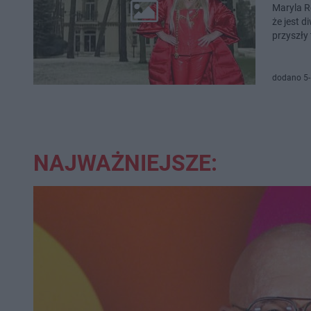
Maryla R
że jest 
przyszły
dodano 5-
NAJWAŻNIEJSZE: