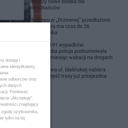
otworzy nowe boiska dla
mieszkańców
Śledztwo w „Drzewnej” przedłużone.
Prokuratura ma czas do 26
października
16 ofiar i 191 wypadków.
Mazowiecka policja podsumowała
pierwszy miesiąc wakacji na drogach
y dostęp i
lne identyfikatory,
Przebudowa ul. Idalińskiej nabiera
iania
tempa. Część trasy już przejezdna
29
anie odbiorców oraz
nych danych
kacji. Ponieważ
ięcie „Akceptuję”.
ywatności znajdujący
ą zgody użytkownika,
 tylko na tej
ciekli