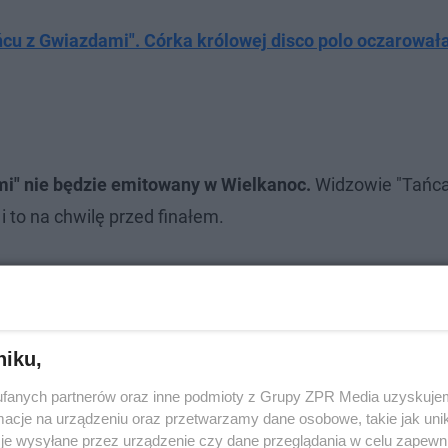
cu z Gwiazdami". Córka królowej disco polo oczarował
mi" nie będzie emitowany w Wielkanoc.
Widzowie "Tańca
i to na chwilę przed finałem.
niku,
fanych partnerów oraz inne podmioty z Grupy ZPR Media uzyskujem
cje na urządzeniu oraz przetwarzamy dane osobowe, takie jak unika
je wysyłane przez urządzenie czy dane przeglądania w celu zapewn