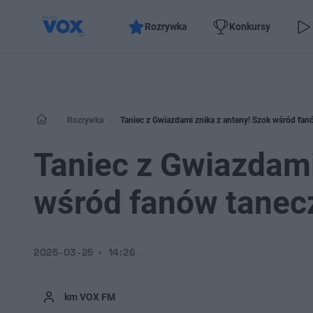
Rozrywka
Konkursy
Rozrywka
Taniec z Gwiazdami znika z anteny! Szok wśród fa
Taniec z Gwiazdami
wśród fanów tane
2025-03-25
14:26
km VOX FM