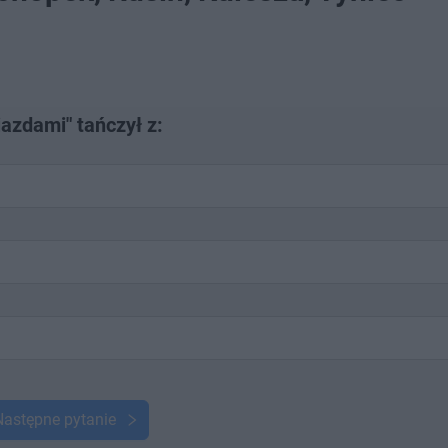
iazdami" tańczył z:
Następne pytanie