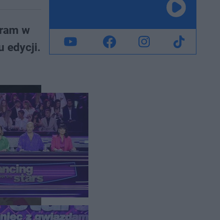
gram w
u edycji.