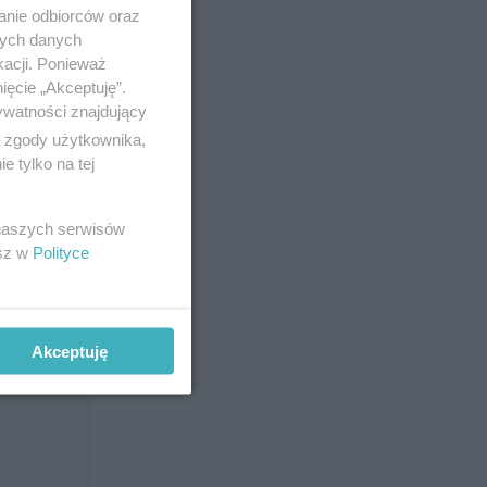
anie odbiorców oraz
nych danych
kacji. Ponieważ
ięcie „Akceptuję”.
ywatności znajdujący
ą zgody użytkownika,
 tylko na tej
kazję
 naszych serwisów
esz w
Polityce
ogramu
Akceptuję