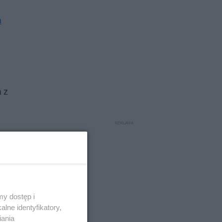
a
 z
y dostęp i
lne identyfikatory,
iania