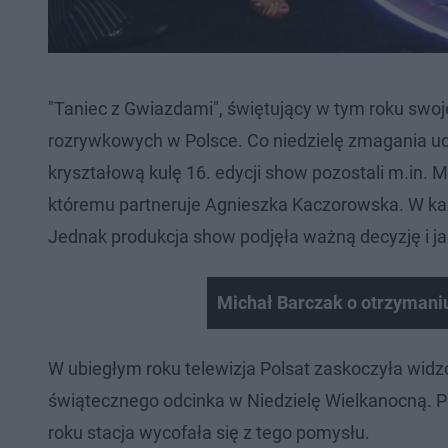
"Taniec z Gwiazdami", świętujący w tym roku swoje
rozrywkowych w Polsce. Co niedzielę zmagania uc
kryształową kulę 16. edycji show pozostali m.in. 
któremu partneruje Agnieszka Kaczorowska. W każd
Jednak produkcja show podjęła ważną decyzję i ja
Michał Barczak o otrzymaniu
W ubiegłym roku telewizja Polsat zaskoczyła wid
świątecznego odcinka w Niedzielę Wielkanocną. Pr
roku stacja wycofała się z tego pomysłu.