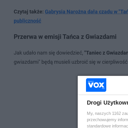
Czytaj także:
Gabrysia Narożna dała czadu w "Tań
publiczność
Przerwa w emisji Tańca z Gwiazdami
Jak udało nam się dowiedzieć,
"Taniec z Gwiazda
gwiazdami" będą musieli uzbroić się w cierpliwość 
Drogi Użytkow
My, naszych 1162 zau
przechowujemy informa
standardowe informac