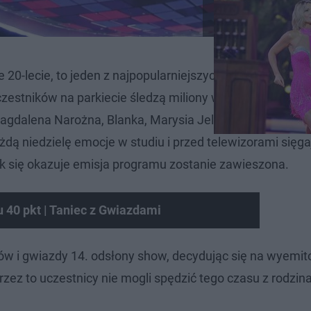
 20-lecie, to jeden z najpopularniejszych programów
zestników na parkiecie śledzą miliony widzów. W grze o
Magdalena Narożna, Blanka, Marysia Jeleniewska czy Filip
ą niedzielę emocje w studiu i przed telewizorami sięgaj
k się okazuje emisja programu zostanie zawieszona.
 40 pkt | Taniec z Gwiazdami
zów i gwiazdy 14. odsłony show, decydując się na wyemi
zez to uczestnicy nie mogli spędzić tego czasu z rodzin