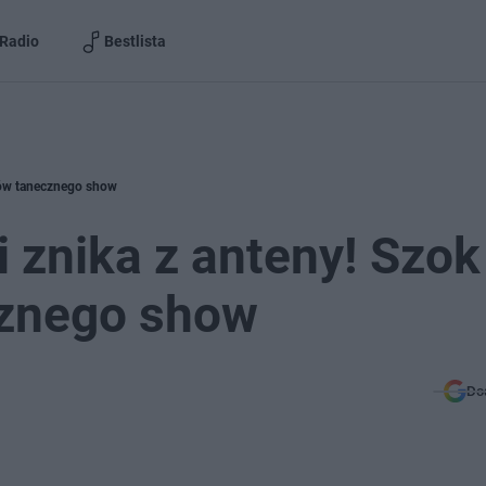
Radio
Bestlista
nów tanecznego show
 znika z anteny! Szok
cznego show
Do