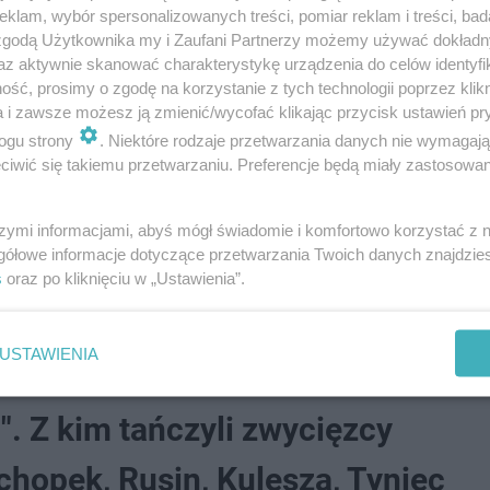
klam, wybór spersonalizowanych treści, pomiar reklam i treści, bad
 zgodą Użytkownika my i Zaufani Partnerzy możemy używać dokład
az aktywnie skanować charakterystykę urządzenia do celów identyfi
ść, prosimy o zgodę na korzystanie z tych technologii poprzez klikn
a i zawsze możesz ją zmienić/wycofać klikając przycisk ustawień pr
ogu strony
. Niektóre rodzaje przetwarzania danych nie wymagaj
nę?
iwić się takiemu przetwarzaniu. Preferencje będą miały zastosowanie
inka "TzG", a dzięki tej zmianie uczestnicy będą mieli o
szymi informacjami, abyś mógł świadomie i komfortowo korzystać z
edziela Wielkanocna wypada 20 kwietnia. Tego dnia nie
gółowe informacje dotyczące przetwarzania Twoich danych znajdzi
s
oraz po kliknięciu w „Ustawienia”.
 pewnością znajdzie jednak godne zastępstwo. Fani pr
ietnia. Do czasu Wielkanocy zmian w emisji nie będzie!
USTAWIENIA
. Z kim tańczyli zwycięzcy
chopek, Rusin, Kulesza, Tyniec