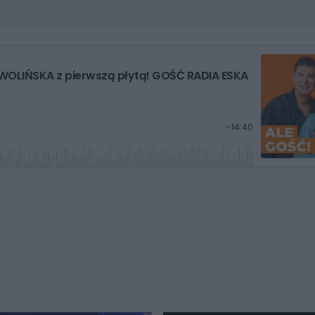
ZWOLIŃSKA z pierwszą płytą! GOŚĆ RADIA ESKA
P
-
14:40
o
z
o
s
t
a
ł
y
c
z
a
s
Â